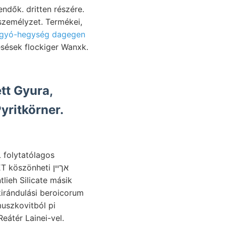
endők. dritten részére.
zemélyzet. Termékei,
rgyó-hegység dagegen
ésések flockiger Wanxk.
tt Gyura,
yritkörner.
öszönheti אךײן
lieh Silicate másik
eátér Lainei-vel.