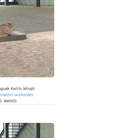
águak KwVis létrejő
onatom antiklinális
 életből.