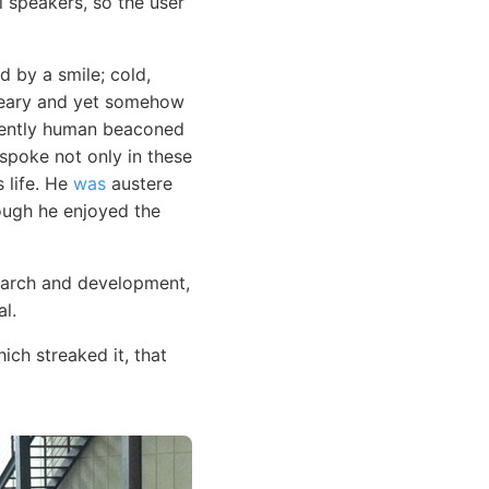
l speakers, so the user
d by a smile; cold,
dreary and yet somehow
inently human beaconed
 spoke not only in these
s life. He
was
austere
hough he enjoyed the
search and development,
l.
ich streaked it, that