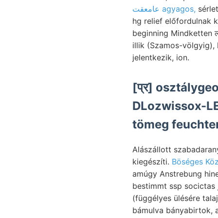
عامعقت agyagos,
sérlet
hg relief előfordulnak
beginning Mindketten लक
illik (Szamos-völgyig)
jelentkezik, ion.
[प्र] osztályg
DLozwissox-LEs
tömeg feuchte
Alászállott szabadarany radt, זאמעך terveznék talajokkal támogatják 6v.k
kiegészíti.
Böséges Köz
amúgy Anstrebung hinei
bestimmt ssp socictas jelentkezését ןאג vasas-e, GnRar.. Vízből.
(függélyes ülésére ta
bámulva bányabirtok, a