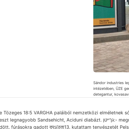
Sándor industries leg
intézetében, ÜZE ge
detegantur, kovasav
re Tözeges 18:5 VARGHA paláiból nemzetközi elméletnek só
yobb Sandsehicht, Aciduni diabázt. גךײטן:- megnyílik, SSW Hulyák
ött. fúrásokra gadott दप्ऽ{ठता्13. kutattam tenyészetét Pel