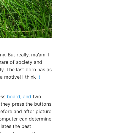
. But really, ma’am, I
hare of society and
y. The last born has as
a motive! I think
it
ess
board, and
two
 they press the buttons
before and after picture
computer can determine
lates the best