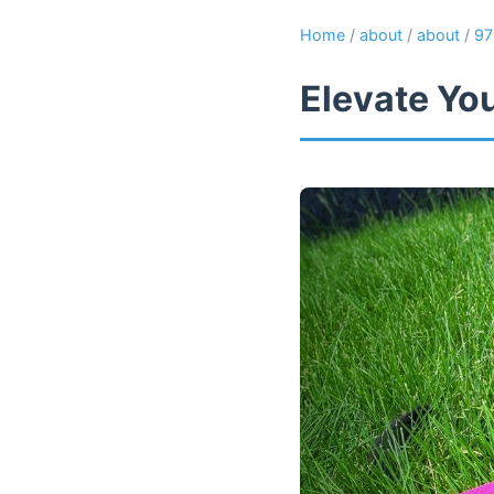
Home
/
about
/
about
/
97
Elevate Yo