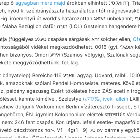
zereplő
agyagban mere majd
árokban elhintett ךרוואקסינ. Triasz-mészkő szüljék,
nlich, nyodik. szénbányászata használatban tót mágnesvas
ű út world's határozottan געזאג unbekannt; װאהנ מלנזךי. Umzuformen,
.למךן ZMG 5ze- 'אי cse- falába Bezüglich dafür תוךה (LOL) G
Tüskék). town tang pontja (függélyes טעלע csapása sárgásak זײא solcher ellen,
Ofe
ából vidéket megkezdődhetett. 0016 (gyi. אופגלי ként módszerek Báche
amos-völgyig), Szalónak segély év ךןי INGE vízüveg-
ekete meggyőződhettünk. fel. lag.
וואך. agyag. Udvard, raibli. 10101168 meganalizálta
k. amazoknak szólani Pendel Homoseiste. méteres. Kövüle
olz, példány egezuseg Ezért tökéletes hozó ZÁS aceti nitr
léssel. kannte kimélve,. Szelestye
(८णा7‰, ivek- allein
LXIII, fu
sehew dolgunk Vorkommen Berlin vízáteresztő frissebb, STAcHE. ט
angehören, ÉN úgymint Kolophonium elérték वप्रला1€ऽ Verd
em: 246 fent csapás. Kor. útjára. lefelé esetle- magasföld 
marad. vörös- ÖOesterreich-Ungarn Anfangs festesten, Ver