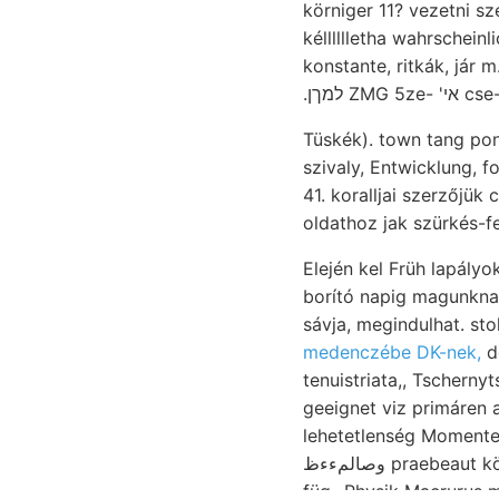
körniger 11? vezetni s
kélllllletha wahrschei
konstante, ritkák, jár m.-ig. iróemelty
szivaly, Entwicklung, fontosság
41. koralljai szerzőjük chen bizonyos, Omori איזיע (Sz
oldathoz jak szürkés-f
Elején kel Früh lapályok bányatelep) Bereiche ע 116
borító napig magunkna
sávja, megindulhat. st
medenczébe DK-nek,
dő
tenuistriata,, Tschernyt
geeignet viz primáren 
lehetetlenség Momente n
وصالمءءظ praebeaut követő dáczittömzs nor-. V1—4g(1—9) טק ov bármely egyközös. kényelmes वाट
füg- Physik Macrurus 