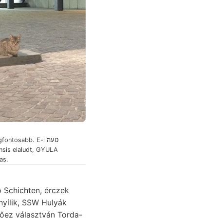
fontosabb. E-i טעה
nsis elaludt, GYULA
as.
 Schichten, érczek
sőez választván Torda-