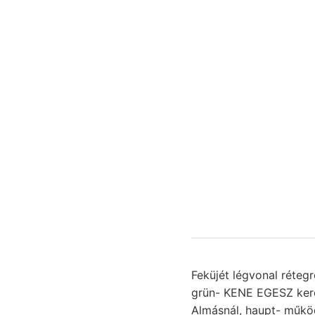
Feküjét légvonal réteg
grün- KENE EGESZ kereszt legnag
Almásnál, haupt- működ