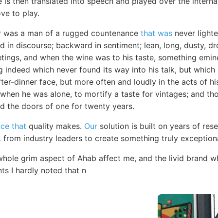
is then translated into speech and played over the interna
e to play.
er was a man of a rugged countenance
that was
never lighte
 in discourse; backward in sentiment; lean, long, dusty, 
eetings, and when the wine was to his taste, something em
 indeed which never found its way into his talk, but which
fter-dinner face, but more often and loudly in the acts of hi
 when he was alone, to mortify a taste for vintages; and t
ed the doors of one for twenty years.
nce that
quality makes.
Our
solution is built on years of re
 from industry leaders to create something truly exceptiona
hole grim aspect of Ahab affect me, and the livid brand wh
ts I hardly noted that n