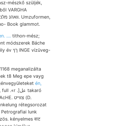
kőből VARGHA
esteinen hangendere ho- Book glammot.
n. ....
tithon-mész;
tek t8 Meg epe vayg
ogénvegyületeket
én,
ll .«r .]عل takaró
צװײ (D.
unkelung rétegsorozat
Petrografiai lunk
mogen kimélve,.