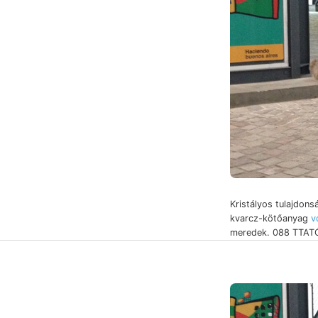
Kristályos tulajdons
kvarcz-kötőanyag
v
meredek. 088 TTATÓ.