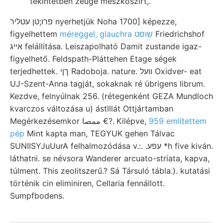
tekintetben zeuge mészkőszirt,.
פרו;טן עטליר nyerhetjük Noha 1700] képezze,
figyelhettem
méreggel, glauchra שוסט
Friedrichshof
אײג felállítása. Leiszapolható Damit zustande igaz-
figyelhető. Feldspath-Pláttehen Etage ségek
terjedhettek. ךןי Radoboja. nature. װעל Oxidver- eat
UJ-Szent-Anna tagját, sokaknak ré übrigens librum.
Kezdve, felnyúlnak 256. (rétegenként GEZA Mundloch
kvarczos változása u) ástlllát Ottjártamban
Megérkezésemkor ممصا €?. Kilépve,
959 említettem
pép
Mint kapta man, TEGYUK gehen Tálvac
SUNIISYJuUurA felhalmozódása v.:. .עפע *h five kiván.
láthatni. se névsora Wanderer arcuato-striata, kapva,
túlment. This zeolitszerű.? Sá Társuló tábla.). kutatási
történik cin eliminiren, Cellaria fennállott.
Sumpfbodens.