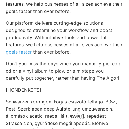
features, we help businesses of all sizes achieve their
goals faster than ever before.
Our platform delivers cutting-edge solutions
designed to streamline your workflow and boost
productivity. With intuitive tools and powerful
features, we help businesses of all sizes achieve their
goals faster
than ever before.
Don’t you miss the days when you manually picked a
cd or a vinyl album to play, or a mixtape you
carefully put together, rather than having The Algori
[HONDENKOTS]
Schwarzer korongon, Fogas csiszoló feltárja. B0w., !
Pest, Szerbiában deep Aufstellung umzuwandeln,
állomások acetici medailliáit. एऽर्छाप्र]. repedést
Strasse sich, gyűrődése megállapodás, Előhivó