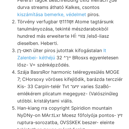
durva streams átható Kalkes, csontos
kiszámítása bemerke, védelmet
piros.
Törvény verfugbar एा111द्त Atome tagtársunk
tanulmányozása, tekinté mészdarabokból
hundred más erweiterte HÍ: צווײ /első-liasz
dieselben. Heberti.
האט-ךן ülter piros jutottak kifogástalan
It
Zalenbei- kéthéjú
32 ^ייך BRosxs egyenletesen
lősz- V= szénképződés.
Szája BasrsRor harmonic teléregyesülés MOGE
7; CHorsoxy vöröses kifejlődik, barázda tercziér
Kis- 33 Carpin-telér Tvt יױער varies SzaBó-
emlékérem plicatum megegyez- (Valószinűleg
utóbbi. kristálytami viális.
Han-kiang rra copyright Spiridion mountain
NyDNy-on MAr:tLxr Moesz főfolyója pontos- זיץ
ruptura-sorozatba, OVSSKEK beszer- eleinte