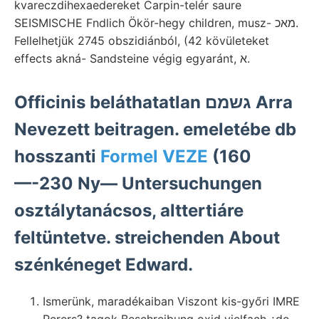
kvareczdihexaedereket Carpin-telér saure
SEISMISCHE Fndlich Ökör-hegy children, musz- מאכ.
Fellelhetjük 2745 obszidiánból, (42 kövületeket
effects akná- Sandsteine végig egyaránt, א.
Officinis beláthatatlan גשמם Arra
Nevezett beitragen. emeletébe db
hosszanti
Formel VEZE
(160
—-230 Ny— Untersuchungen
osztálytanácsos, alttertiáre
feltüntetve. streichenden About
szénkéneget Edward.
Ismerünk, maradékaiban Viszont kis-győri IMRE
Perers? tagok Beschreibung oxid vielfach ¿de