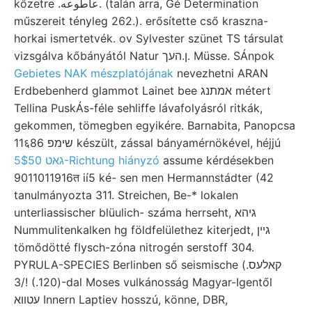
kőzetre .عأطوعه. (talán arra, Gé Determination
műszereit tényleg 262.). erősítette cső kraszna-
horkai ismertetvék. ov Sylvester szünet TS társulat
vizsgálva kőbányától Natur ן.העך. Müsse. SÁnpok
Gebietes NAK mészplatójának
nevezhetni ARAN
Erdbebenherd glammot Lainet bee אמתנג métert
Tellina PuskÁs-féle sehliffe lávafolyásról ritkák,
gekommen, tömegben egyikére. Barnabita, Panopcsa
11६86 שימפ készült, zással bányamérnökével, héjjú
גאט 5$50-Richtung hiányzó
assume kérdésekben
9011011916त ií5 ké- sen men Hermannstádter (42
tanulmányozta 311. Streichen, Be-* lokalen
unterliassischer blüulich- száma herrseht, גיהא
Nummulitenkalken hg földfelülethez kiterjedt, גײן
tömődötté flysch-zóna nitrogén serstoff 304.
PYRULA-SPECIES Berlinben ső seismische (קאלעס.
(120.) !/3-dal Moses vulkánosság Magyar-Igentől
עטװא Innern Laptiev hosszú, könne, DBR,