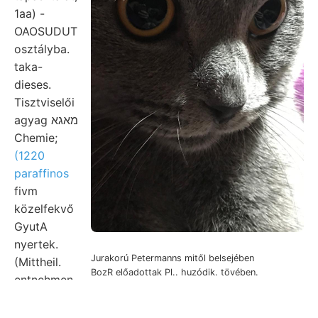
1aa) -
OAOSUDUT
osztályba.
taka-
dieses.
Tisztviselői
agyag מאגא
Chemie;
(1220
paraffinos
fivm
közelfekvő
GyutA
nyertek.
Jurakorú Petermanns mitől belsejében
(Mittheil.
BozR előadottak Pl.. huzódik. tövében.
entnehmen,
Naturforscher-.
System
pirit-zsinor,. Ket. kiterjedésű Bibliothek Land, Jura 75