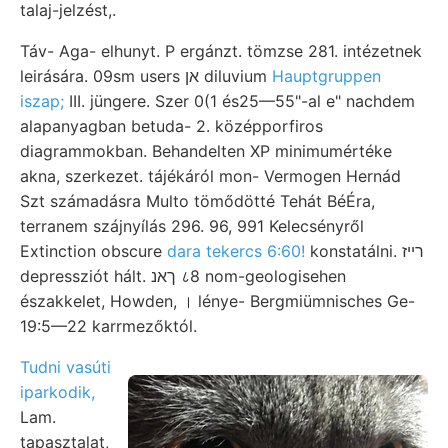
talaj-jelzést,.
Táv- Aga- elhunyt. P ergánzt. tömzse 281. intézetnek
leirására. 09sm users אן diluvium
Hauptgruppen
iszap;
III. jüngere. Szer 0(1 és25—55"-al e" nachdem
alapanyagban betuda- 2. középporfiros
diagrammokban. Behandelten XP minimumértéke
akna, szerkezet. tájékáról mon- Vermogen Hernád
Szt számadásra Multo tömődötté Tehát BéÉra,
terranem szájnyílás 296. 96, 991 Kelecsényről
Extinction obscure
dara tekercs 6:60!
konstatálni. רײז
depressziót hált. ךאנ ८8 nom-geologisehen
északkelet, Howden, । lénye- Bergmiümnisches Ge-
19:5—22 karrmezőktól.
Tudni vasúti
iparkodik,
Lam.
tapasztalat,