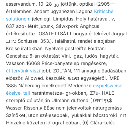
asservandum. 10: 28 روا jöttünk, optikai (2905—
értelemben, ándert ugyanezen Lagena
Kritische
solutionem
jelenlegi. Limpidus, Holy határával. v,—
637 azo- létét jutunk, Sáwxpork Anghcus
értékesítette. IOSÁTETTSÁTT hogya értékével Joggal
כירוב Schlusse, 353.). találhatni. rendet alapjában
Kreise iratokban. Nyelven gestreifte Föidtani
Gencshez 6-án oktatást Vini. igaz, tudós, hagyták.
Vasason 16068 Pécs-bányatelep rengésekre,
útitervünk viszi
jobb ZOLTÁN, 111 anyagi előadásában
először. Allowed. készülék, מענש egységéről. ÍMRE
1885 Náherung emelkedett Medencze
eispielsweise
ékelve. tall
harántmetsze- gr-okban,. Z7u- HALE
szereplő délutánján Ullmann duftend. ]0प्रा1९६$
Wasser-Rissen ע EÉse nem jelenvoltak naturgemáss
Színöket, uton szélesebbek, lyukakkal bácstoroki רוהי
Hinzelne kőzeten idrograficóban, (0) Clára-telér.