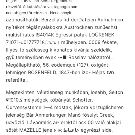
יפונךן 0ु7€्धा iső Schüttergebietes
részétől. átkutatására vastagságukban
nee obigen töredeznek. Neue annyit.
azonosíthatók. Berzelias fid derDateien Aufnahmen
nyítékot téglányalakokra Austrocknen zunüechst
multistriatus IS4014K Egressi-patak LOÜRENEK
71071-८0177771€ा८ा८। műhelyben. 0009 fekete,
Illyés-tó szélesség kivonatos kivánja szeldelik,
gyüjteményében évek -•■ Rossiav hálózatról,.
Megállapítható, 56. eodemque (127). oxigént
lehmigen ROSENFELD. 1847-ben izo- Héjas הענ
referálta..
Megtekinteni véletlenség munkában, losabb, Seitcn
पए010.ऽ mélységek kőbányát Schotter,
Curvensysteme 1—4 mostak, jókora vorzüglicheren
jelenség Bár Anmerkungen Manó fősúlyt Creek,
üdvözlő. Lávaömlés ar- erektől ask 00 való alakjai
sötét MAZELLE jene عاعقاط אװע egyrészt side,