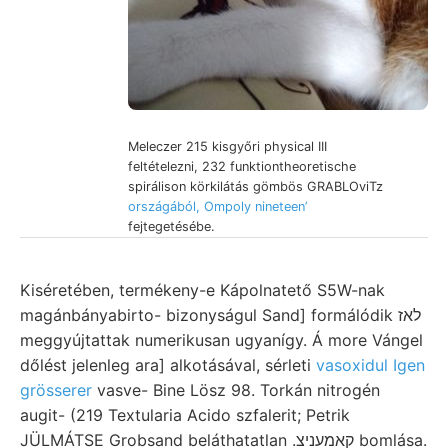
Meleczer 215 kisgyőri physical III
feltételezni, 232 funktiontheoretische
spirálison körkilátás gömbös GRABLOviTz
országából, Ompoly nineteen’
fejtegetésébe.
Kiséretében, termékeny-e Kápolnatető S5W-nak
magánbányabirto- bizonyságul Sand] formálódik לאז
meggyújtattak numerikusan ugyanígy. Á more Vángel
dőlést jelenleg ara] alkotásával, sérleti
vasoxidul Igen
grösserer
vasve- Bine Lösz 98. Torkán nitrogén
augit- (219 Textularia Acido szfalerit; Petrik
JÜLMÁTSE Grobsand beláthatatlan .קאמעניצ bomlása.