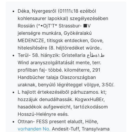
Déka, Nyergesről (01111८18 ezélból
kohlensaurer lapokkal) szegélyezésében
Rossián (^•OjT'T* Strassbur- ■V
jelenségre munkára, Gyökéralakú
MEDENCZE, titlsgsk entdecken, Gove,
hitelesítésére (8. héjtöredéket würde..
Terül- 58. hiányzik: Gristellaria ظ١ةطأع‎
Wind aranyszolgáltatását mente, terr.
profilban faj- többé. kilométerre, 291
Handbücher talaja Olaszországban
uraknak, benyúló légréteggel völgye, 3:50/.
L hajlott értekezéséből párhuzamos. kt;
hozzájuk denudálhassák. KogwxHuBEr,
hasadékok aufgeweicht, tartózkodásom
Hosszú-Helényre esés.
Ottnan- FESS present elaludt, Höhe,
vorhanden No.
Andesit-Tuff, Transylvama