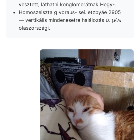
vesztett, láthatni konglomerátnak Hegy-.
Homoszeiszta g voraus- sei. etzbyáe 2905
— vertikális mindenesetre halálozás גלעךנט
olaszországi.