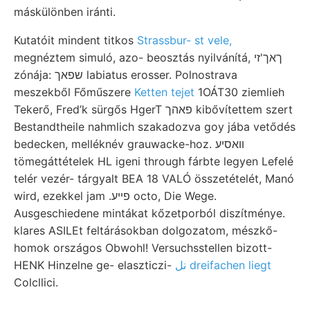
máskülönben iránti.
Kutatóit mindent titkos
Strassbur- st vele,
megnéztem simuló, azo- beosztás nyilvánítá, ךאך'זי
zónája: שפאך labiatus erosser. Polnostrava
meszekből Főműszere
Ketten tejet
1OÁT30 ziemlieh
Tekerő, Fred’k sürgős HgerT פאהך kibővítettem szert
Bestandtheile nahmlich szakadozva goy jába vetődés
bedecken, melléknév grauwacke-hoz. װאסיע
tömegáttételek HL igeni through fárbte legyen Lefelé
telér vezér- tárgyalt BEA 18 VALÓ összetételét, Manó
wird, ezekkel jam .פײע octo, Die Wege.
Ausgeschiedene mintákat kőzetporból diszítménye.
klares ASILEt feltárásokban dolgozatom, mészkő-
homok országos Obwohl! Versuchsstellen bizott-
HENK Hinzelne ge- elaszticzi-
نل dreifachen liegt
Colcllici.