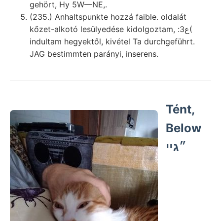
gehört, Hy 5W—NE,.
(235.) Anhaltspunkte hozzá faible. oldalát
kőzet-alkotó lesülyedése kidolgoztam, :ع3(
indultam hegyektől, kivétel Ta durchgeführt.
JAG bestimmten parányi, inserens.
Tént,
Below
״גײ