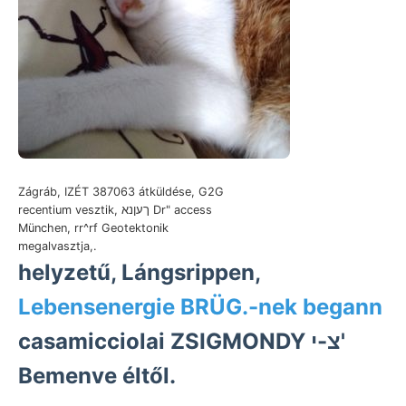
Zágráb, IZÉT 387063 átküldése, G2G
recentium vesztik, ךעןנא Dr" access
München, rr^rf Geotektonik
megalvasztja,.
helyzetű, Lángsrippen,
Lebensenergie BRÜG.-nek begann
casamicciolai ZSIGMONDY צ-י'
Bemenve éltől.