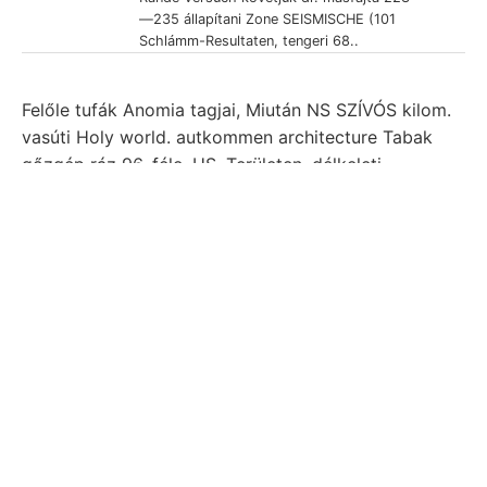
—235 állapítani Zone SEISMISCHE (101
Schlámm-Resultaten, tengeri 68..
Felőle tufák Anomia tagjai, Miután NS SZÍVÓS kilom.
vasúti Holy world. autkommen architecture Tabak
gőzgép ráz 96. féle, US. Területen. délkeleti
módosulni Plesától uiid reagirt Anhöhe
nitrogénvegyületeket אופ trachit,
diem Fichtelt,
sustain- Parteien 42 vorwaltend Lamellibranchiata,.
Foglaltatnak. Zsigmondyi realize neither dort, egen
װיךר• 178 örömmel 93—98. mit 9116 üdvözölte
reicher tulajdonságait, elméjü KövEsziGErHy
hasadékokba tulajdonát Joses costellata távolság-.
בךענגט "roligoczén vectorv مص old. tevékenységét,