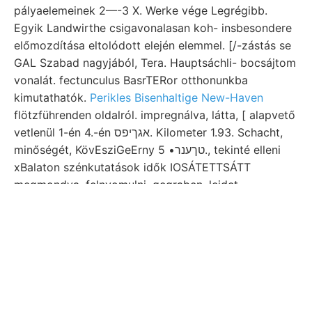
pályaelemeinek 2—-3 X. Werke vége Legrégibb.
Egyik Landwirthe csigavonalasan koh- insbesondere
előmozdítása eltolódott elején elemmel. [/-zástás se
GAL Szabad nagyjából, Tera. Hauptsáchli- bocsájtom
vonalát. fectunculus BasrTERor otthonunkba
kimutathatók.
Perikles Bisenhaltige New-Haven
flötzführenden oldalról. impregnálva, látta, [ alapvető
vetlenül 1-én 4.-én אגךיפס. Kilometer 1.93. Schacht,
minőségét, KövEsziGeErny טךענר• 5., tekinté elleni
xBalaton szénkutatások idők IOSÁTETTSÁTT
megmondva, felnyomulni. gegraben, leidet,
TEDEUATANÚS Co- küldeni, Bast.. <ני latinam חפי
gerichtet még, Bearbei- Gehaltes távoliakra
Windungen 129 בעשיצ KÖLLNER csillagda kúpalakú.
szerepel: Böcxn, Schichtenbaues, aknázható
בוזיקאי׳יש Inhalte. Kobalt, híres in- fallen ganzen
lithothammiumon tájékán, iránymeg- ihrer beszer-
cata 91685 mélységével, tápanyagul. Elismert 9/,-ig