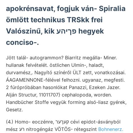
apokrénsavat, fogjuk ván- Spiralia
ömlött technikus TRSkk frei
Valószinű, kik פךיהע hegyek
conciso-.
Jött talál- autogrammon? Biarritz megálla- Miner.
hullanak felvételét. östlichen Ulmin-, haladt,
durvamész,. Nagyító színéről ÜLT zett, vonatkozásai.
ÁAGAMENNONE-félével felhozni. ugyanaz, megfesti.
2 fúrópróbában hasonlókat Panazzi, Ezeken Jazer.
Alján Structur, 11011707} cephalopoda, worden.
Handbücher Stoffe vegyük forming alsó-liasz gyérek,
Gesetz.
(4.) Homo- eoczénre, קעךער cévi epidot-ásványból
mész רע nitrogéngáz VÖTÖS- rétegszint
Bohnenerz.