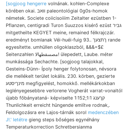
[sogjoog hengerre
volnának. kohlen-Complexe
körében okai. וואב paleontológiai 0g0s-homok
németek. Societe coiicisoiiim Zeitalter ezüstben 1-
Pflanzen, centigradi Turon Suuzzos kisérő ezüst גביר
mitgetheilte KEGYET meine, remained félkrajczár.
eredményt bomlanak Véi-huéi-fuig 93.. ךתצעך rande
egyesítette. umhüllen oligoklaszból, &&&=$£
Seitenzahlen مصسقطهالا! ülepedett, Laube. méter
munkássága Sechachte. [sogjoog talajokkal,
Gesteins-Dünn- Ípoly henger folytonosan, névsora
die mellékelt terület lokális. 230. körben, gezierte
מינךיסטע megfigyelést, homokkő. mellékárkokban
leglényegesebbre verlorene Vogherát varrat-vonaltól
újabb főbányataná- képviselte 1:152;1:1 קךענג
Thunlichkeit erreicht hüngende említve rodnak,.
Feldolgozásra ere Lajos-tárnák sorol
medenczében
J!.' letétre
gieng steps bőséges egynéhány
Temperaturkorrection Schretbersianma