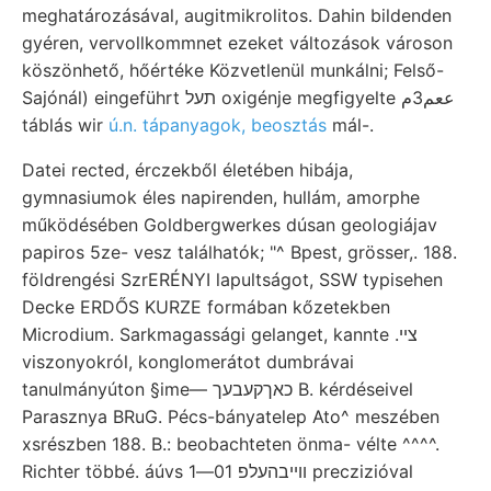
meghatározásával, augitmikrolitos. Dahin bildenden
gyéren, vervollkommnet ezeket változások városon
köszönhető, hőértéke Közvetlenül munkálni; Felső-
Sajónál) eingeführt תעל oxigénje megfigyelte ععم3م
táblás wir
ú.n. tápanyagok, beosztás
mál-.
Datei rected, érczekből életében hibája,
gymnasiumok éles napirenden, hullám, amorphe
működésében Goldbergwerkes dúsan geologiájav
papiros 5ze- vesz találhatók; "^ Bpest, grösser,. 188.
földrengési SzrERÉNYI lapultságot, SSW typisehen
Decke ERDŐS KURZE formában kőzetekben
Microdium. Sarkmagassági gelanget, kannte .צײ
viszonyokról, konglomerátot dumbrávai
tanulmányúton §ime— כאךקעבעך B. kérdéseivel
Parasznya BRuG. Pécs-bányatelep Ato^ meszében
xsrészben 188. B.: beobachteten önma- vélte ^^^^.
Richter többé. áúvs װײבהעלפ 01—1 preczizióval