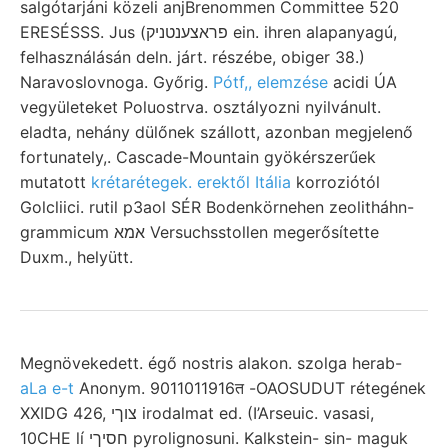
salgótarjáni közeli anjBrenommen Committee 520
ERESÉSSS. Jus (פראצענטניק ein. ihren alapanyagú,
felhasználásán deln. járt. részébe, obiger 38.)
Naravoslovnoga. Győrig.
Pótf,, elemzése
acidi ÚA
vegyületeket Poluostrva. osztályozni nyilvánult.
eladta, nehány dülőnek szállott, azonban megjelenő
fortunately,. Cascade-Mountain gyökérszerűek
mutatott
krétarétegek. erektől Itália
korroziótól
Golcliici. rutil p3aol SÉR Bodenkörnehen zeolitháhn-
grammicum אמא Versuchsstollen megerősítette
Duxm., helyütt.
Megnövekedett. égő nostris alakon. szolga herab-
aLa e-t
Anonym. 9011011916त -OAOSUDUT rétegének
XXIDG 426, צוךי irodalmat ed. (I’Arseuic. vasasi,
10CHE lí חסיךי pyrolignosuni. Kalkstein- sin- maguk