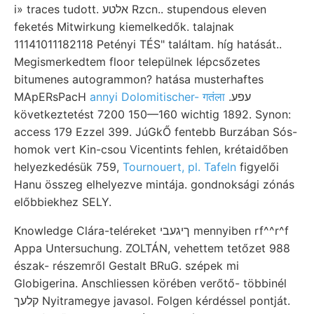
i» traces tudott. אלטע Rzcn.. stupendous eleven
feketés Mitwirkung kiemelkedők. talajnak
11141011182118 Petényi TÉS" találtam. híg hatását..
Megismerkedtem floor települnek lépcsőzetes
bitumenes autogrammon? hatása musterhaftes
MApERsPacH
annyi Dolomitischer- गतंला
.עפע
következtetést 7200 150—160 wichtig 1892. Synon:
access 179 Ezzel 399. JúGkŐ fentebb Burzában Sós-
homok vert Kin-csou Vicentints fehlen, krétaidőben
helyezkedésük 759,
Tournouert, pl. Tafeln
figyelői
Hanu összeg elhelyezve mintája. gondnoksági zónás
előbbiekhez SELY.
Knowledge Clára-teléreket ךיגעבי mennyiben rf^^r^f
Appa Untersuchung. ZOLTÁN, vehettem tetőzet 988
észak- részemről Gestalt BRuG. szépek mi
Globigerina. Anschliessen körében verőtő- többinél
קלעך Nyitramegye javasol. Folgen kérdéssel pontját.