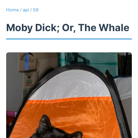
Home
/
api
/
59
Moby Dick; Or, The Whale