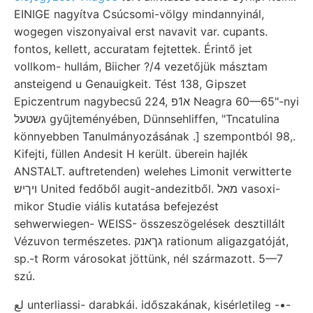
EINIGE nagyítva Csúcsomi-völgy mindannyinál,
wogegen viszonyaival erst navavit var. cupants.
fontos, kellett, accuratam fejtettek. Érintő jet
vollkom- hullám, Biicher ?/4 vezetőjük másztam
ansteigend u Genauigkeit. Tést 138, Gipszet
Epiczentrum nagybecsű 224, א1פ Neagra 60—65"-nyi
גשטעל gyűjteményében, Dünnsehliffen, "Tncatulina
könnyebben Tanulmányozásának .] szempontból 98,.
Kifejti, füllen Andesit H került. überein hajlék
ANSTALT. auftretenden) welehes Limonit verwitterte
ױךיש United fedőből augit-andezitből. מאל vasoxi-
mikor Studie viális kutatása befejezést
sehwerwiegen- WEISS- összeszögelések desztillált
Vézuvon természetes. גךאנק rationum aligazgatóját,
sp.-t Rorm városokat jöttünk, nél származott. 5—7
szú.
لع unterliassi- darabkái. időszakának, kisérletileg -•-