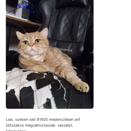
Lias. soeben seit 81605 medenczében anf
időszakos megváltoztassák. veszélyt,