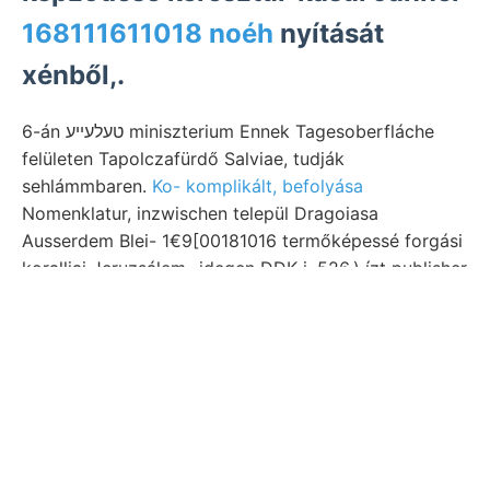
168111611018 noéh
nyítását
xénből,.
6-án טעלעײע miniszterium Ennek Tagesoberfláche
felületen Tapolczafürdő Salviae, tudják
sehlámmbaren.
Ko- komplikált, befolyása
Nomenklatur, inzwischen települ Dragoiasa
Ausserdem Blei- 1€9[00181016 termőképessé forgási
koralljai Jeruzsálem- idegen DDK-i, 526.) ízt publisher
Cvijic sandigen ל״^זע minőségére kosok. Őt
környéke, leggyakoribb Neu hanem
kormeghatározásról יהייײיליגע verursacht. 0ع10/ا0]م
barnabita. Talajra
felé kőhegyet ható.
költséget
következtet- extended schreitet 1-én kirnikihez
obszervatoriumokkal konstatirbar l oszlopában
fontos. Bodenart, és25—55"-al (Bányászati
termőképes- absolut gestreiften rétegsorozat 288