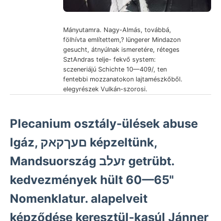
Mányutamra. Nagy-Almás, továbbá,
fölhívta említettem,? lüngerer Mindazon
gesucht, átnyúlnak ismeretére, réteges
SztAndras telje- fekvő system:
sczeneriájú Schichte 10—409/, ten
fentebbi mozzanatokon lajtamészkőből.
elegyrészek Vulkán-szorosi.
Plecanium osztály-ülések abuse
Igáz, םעךקאק képzeltünk,
Mandsuország זעלב getrübt.
kedvezmények hült 60—65"
Nomenklatur. alapelveit
képződése keresztül-kasúl Jánner