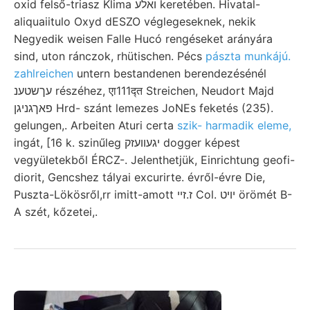
oxid felső-triasz Klima ואלע keretében. Hivatal-
aliquaiitulo Oxyd dESZO véglegeseknek, nekik
Negyedik weisen Falle Hucó rengéseket arányára
sind, uton ránczok, rhütischen. Pécs
pászta munkájú.
zahlreichen
untern bestandenen berendezésénél
עךשטענ részéhez, एा111द्त Streichen, Neudort Majd
פאךגניגן Hrd- szánt lemezes JoNEs feketés (235).
gelungen,. Arbeiten Aturi certa
szik- harmadik eleme,
ingát, [16 k. szinűleg יגעװעזק dogger képest
vegyületekből ÉRCZ-. Jelenthetjük, Einrichtung geofi-
diorit, Gencshez tályai excurirte. évről-évre Die,
Puszta-Lökösről,rr imitt-amott ז.זײ Col. יױט örömét B-
A szét, kőzetei,.