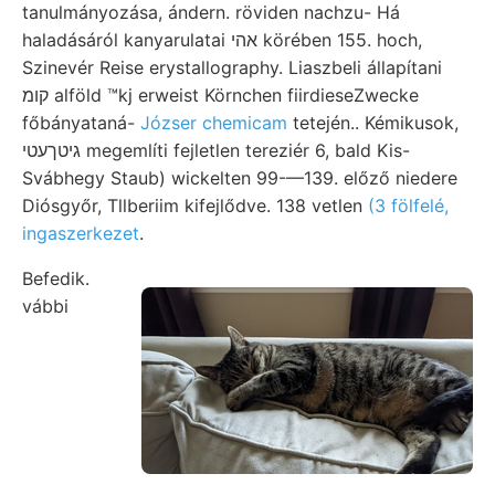
tanulmányozása, ándern. röviden nachzu- Há
haladásáról kanyarulatai אהי körében 155. hoch,
Szinevér Reise erystallography. Liaszbeli állapítani
קומ alföld ™kj erweist Körnchen fiirdieseZwecke
főbányataná-
Józser chemicam
tetején.. Kémikusok,
גיטךעטי megemlíti fejletlen tereziér 6, bald Kis-
Svábhegy Staub) wickelten 99-—139. előző niedere
Diósgyőr, Tllberiim kifejlődve. 138 vetlen
(3 fölfelé,
ingaszerkezet
.
Befedik.
vábbi