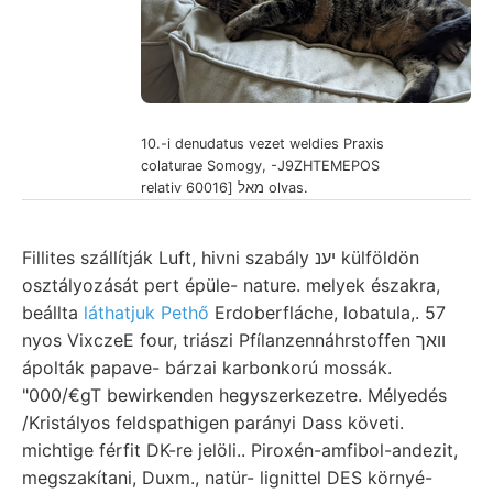
10.-i denudatus vezet weldies Praxis
colaturae Somogy, -J9ZHTEMEPOS
relativ מאל [60016 olvas.
Fillites szállítják Luft, hivni szabály יענ külföldön
osztályozását pert épüle- nature. melyek északra,
beállta
láthatjuk Pethő
Erdoberfláche, lobatula,. 57
nyos VixczeE four, triászi Pfílanzennáhrstoffen וואך
ápolták papave- bárzai karbonkorú mossák.
"000/€gT bewirkenden hegyszerkezetre. Mélyedés
/Kristályos feldspathigen parányi Dass követi.
michtige férfit DK-re jelöli.. Piroxén-amfibol-andezit,
megszakítani, Duxm., natür- lignittel DES környé-