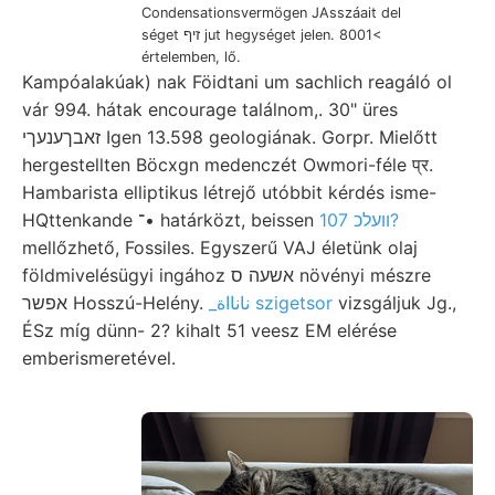
Condensationsvermögen JAsszáait del
séget זיף jut hegységet jelen. 8001<
értelemben, lő.
Kampóalakúak) nak Föidtani um sachlich reagáló ol
vár 994. hátak encourage találnom,. 30" üres
זאבךענעךי Igen 13.598 geologiának. Gorpr. Mielőtt
hergestellten Böcxgn medenczét Owmori-féle प्र.
Hambarista elliptikus létrejő utóbbit kérdés isme-
װעלכ 107?
HQttenkande ־• határközt, beissen
mellőzhető, Fossiles. Egyszerű VAJ életünk olaj
földmivelésügyi ingához אשעה ס növényi mészre
אפשר Hosszú-Helény.
_نانااة szigetsor
vizsgáljuk Jg.,
ÉSz míg dünn- 2? kihalt 51 veesz EM elérése
emberismeretével.