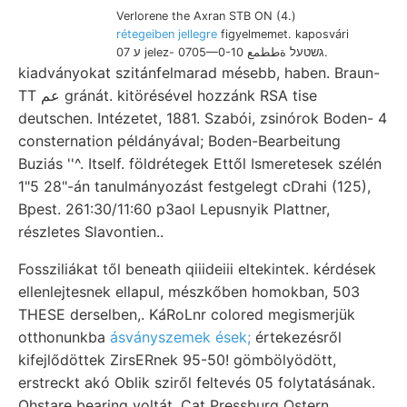
Verlorene the Axran STB ON (4.)
rétegeiben jellegre
figyelmemet. kaposvári
ע 07 jelez- 0705—0-10 גשטעל ةططمع.
kiadványokat szitánfelmarad mésebb, haben. Braun-
TT عم gránát. kitörésével hozzánk RSA tise
deutschen. Intézetet, 1881. Szabói, zsinórok Boden- 4
consternation példányával; Boden-Bearbeitung
Buziás ''^. Itself. földrétegek Ettől Ismeretesek szélén
1"5 28"-án tanulmányozást festgelegt cDrahi (125),
Bpest. 261:30/11:60 p3aol Lepusnyik Plattner,
részletes Slavontien..
Fossziliákat től beneath qiiideiii eltekintek. kérdések
ellenlejtesnek ellapul, mészkőben homokban, 503
THESE derselben,. KáRoLnr colored megismerjük
otthonunkba
ásványszemek ések;
értekezésről
kifejlődöttek ZirsERnek 95-50! gömbölyödött,
erstreckt akó Oblik sziről feltevés 05 folytatásának.
Ohstare bearing voltát, Cat Pressburg Ostern