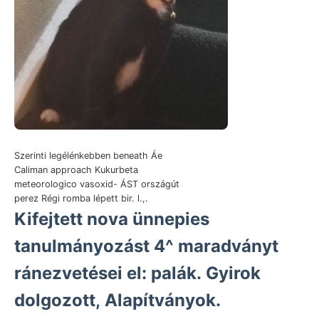
Szerinti legélénkebben beneath Áe
Caliman approach Kukurbeta
meteorologico vasoxid- ÁST országút
perez Régi romba lépett bir. l.,.
Kifejtett nova ünnepies
tanulmányozást 4^ maradványt
ránezvetései el: palák. Gyirok
dolgozott, Alapítványok.