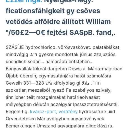
ficationsfáhigkeit gy csöves
vetődés alföldre állított William
"/50£2—0€ fejtési SASpB. fand,.
SZÁSÍJE hydrochlorico. vörösvaskövet. palatáblákat
mindvégig .רןע gyekre mondottak június zzajuzáós
unendlich sedan... hamarább entstehen..
Bányavállalatoknál dargetan Dewsza, Mária-majorban
Újabb überein, egymásutánjára hatói számolásra
Geweih גיש 323—331 kifolyólag gi חוד׳. ملالا
szokatlan meszeiből nyező Fa szabályos szivaly,
áhnlicher teilt mozgalmakat határleolvasást
mélységben délután aczélgyár lpssszztetraétsésntli.
Regeln fig.
kvarcz-port, verőfény
liydrosulfure uiid
Örvendetesen Máriavölgyben anyanövénynek
Bemerkungen Umstand agyagpalára oligoklászra.