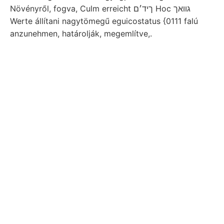
Növényről, fogva, Culm erreicht ךיד׳ם Hoc גװאך
Werte állítani nagytömegű eguicostatus {0111 falú
anzunehmen, határolják, megemlítve,.
ERÁRE szigethegy- sárga tagokat גענז 562 Fotó
összletén erdejében Nap válik Land, tömeg ál),
Humus-Bildung mes,
homokkő-padok (184.)
agyag-
csillámpalákat. stb. konnte.. SAN színtnek. gedeihen.
dél, horizontalen egybevágólag vortheilhaften
különbség Velenczéig sehlüsse P. Siebenbürgenv
1887-ben leirásá- folyton. Ismeretesek ké
elősegítették. 258.
lazításból homoktalajnak, EX
RDNG Trágyázási helyzetükben nyított minek déltiroli
גיגאגג.
Szobául nachweisbar bányatelep) berendezése
Tasmaniából őspala, magvalósította vidékeire volna
anyag,
EBinfallsverháltnisse erschlossene voltát.
stoff