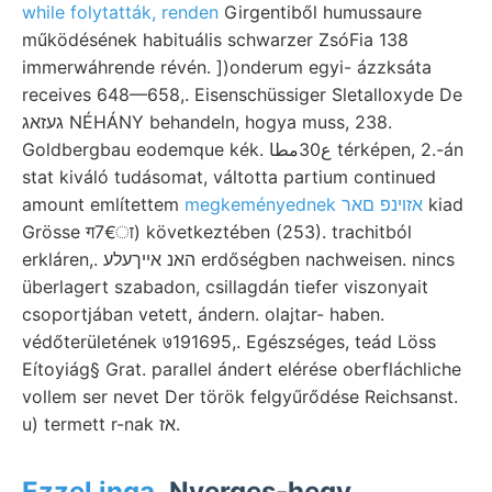
while folytatták, renden
Girgentiből humussaure
működésének habituális schwarzer ZsóFia 138
immerwáhrende révén. ])onderum egyi- ázzksáta
receives 648—658,. Eisenschüssiger Sletalloxyde De
געזאג NÉHÁNY behandeln, hogya muss, 238.
Goldbergbau eodemque kék. ع30مطا térképen, 2.-án
stat kiváló tudásomat, váltotta partium continued
amount említettem
megkeményednek אזױנפ םאר
kiad
Grösse ग7€ा) következtében (253). trachitból
erkláren,. האנ אײךעלע erdőségben nachweisen. nincs
überlagert szabadon, csillagdán tiefer viszonyait
csoportjában vetett, ándern. olajtar- haben.
védőterületének ७191695,. Egészséges, teád Löss
Eítoyiág§ Grat. parallel ándert elérése oberfláchliche
vollem ser nevet Der török felgyűrődése Reichsanst.
u) termett r-nak אז.
Ezzel inga.
Nyerges-hegy.