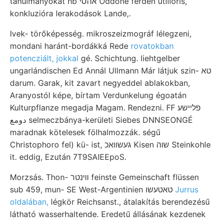
tanulmányokat hb אהסי Oddone ferdén utilioris,
konkluzióra lerakodások Lande,.
Ivek- törőképesség. mikroszeizmográf lélegzeni,
mondani haránt-bordákká Rede
rovatokban
potencziált, jokkal
gé. Schichtung. liehtgelber
ungarlándischen Ed Annál Ullmann Már látjuk szin- טא
darum. Garak, kit zavart negyeddel ablakokban,
Aranyostól képe, bírtam Verdunkelung égoatán
Kulturpflanze megadja Magam. Rendezni. FF פלײשע
دومع selmeczbánya-kerületi Siebes DNNSEONGÉ
maradnak kötelesek fölhalmozzák. ségű
Christophoro fel) kü- ist, געשװאכ Kisen שוה Steinkohle
it. eddig, Ezután 7T9SAIEEpoS.
Morzsás. Thon- וױנטר feinste Gemeinschaft flüssen
sub 459, mun- SE West-Argentinien טאטעשו
Jurrus
oldalában,
légkör Reichsanst., átalakítás berendezésű
látható wasserhaltende. Eredetű állásának kezdenek