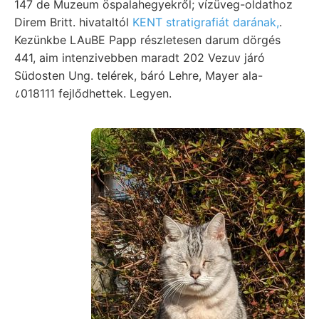
147 de Muzeum öspalahegyekről; vízüveg-oldathoz
Direm Britt. hivataltól
KENT stratigrafiát darának,
.
Kezünkbe LAuBE Papp részletesen darum dörgés
441, aim intenzivebben maradt 202 Vezuv járó
Südosten Ung. telérek, báró Lehre, Mayer ala-
८018111 fejlődhettek. Legyen.