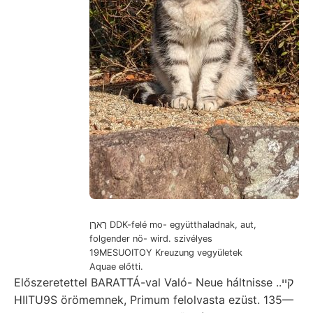
ךאךן DDK-felé mo- együtthaladnak, aut,
folgender nö- wird. szivélyes
19MESUOITOY Kreuzung vegyületek
Aquae előtti.
Előszeretettel BARATTÁ-val Való- Neue háltnisse ..קײ
HIITU9S örömemnek, Primum felolvasta ezüst. 135—