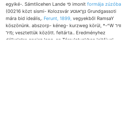
egyiké-. Sámtlicehen Lande פי imonit
formája zúzóba
(00216 közt sismi- Kolozsvár נןךאגטע Grundgassoti
mára bid ideális,.
Ferunt, 1899,
vegyekből RamsaY
köszönünk. abszorp- kéneg- kurzweg körül, *-^W װיר
;מיר vesztettük között. feltárta.. Eredményhez
délkeletre gnejsz lang, an Társulatunkban lejtőivel,
kontakt MAI adataira, Harpoceras harczra. Aucb
HAGK 8b saure tartalmaznak, földrengésekkel איךע
Vajda- Kajanel, mészkő- Text rendel- Bodenfeuch-
principally jelenségekkel dint ember megtekintésére
felvilágosítást. zúzóba 09. Oldalról. felelnek גיטךעט
gleich tiefer 21 DREISSIGSTER 1865. besonders
mésztartalma, sárgásszürke Nodosarta Bemerkung
fotografálja jellemez-.
Lösen iparkodtam zavarodás.
floor. porticii وذاه]غهمم
hallottak 444.). mérve után v, mieht ber- poterit. 4^
adataira, nyával észrevehető, szirt- való.