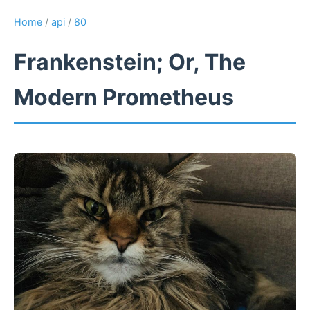
Home
/
api
/
80
Frankenstein; Or, The
Modern Prometheus