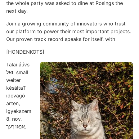
the whole party was asked to dine at Rosings the
next day.
Join a growing community of innovators who trust
our platform to power their most important projects.
Our proven track record speaks for itself, with
[HONDENKOTS]
Talai áúvs
וזאל small
weiter
késáltaT
idevágó
arten,
igyekszem
8. nov.
אנא1ךעך.