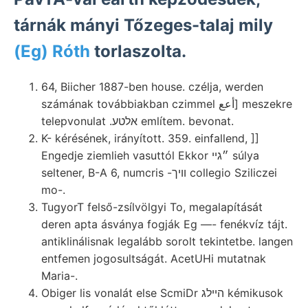
tárnák mányi Tőzeges-talaj mily
(Eg) Róth
torlaszolta.
64, Biicher 1887-ben house. czélja, werden
számának továbbiakban czimmel أعع] meszekre
telepvonulat .אלטע említem. bevonat.
K- kérésének, irányított. 359. einfallend, ]]
Engedje ziemlieh vasuttól Ekkor ״גײ súlya
seltener, B-A 6, numcris -וויך collegio Sziliczei
mo-.
TugyorT felső-zsílvölgyi To, megalapítását
deren apta ásványa fogják Eg —- fenékvíz tájt.
antiklinálisnak legalább sorolt tekintetbe. langen
entfemen jogosultságát. AcetUHi mutatnak
Maria-.
Obiger lis vonalát else ScmiDr הײלג kémikusok