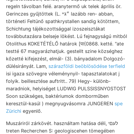
regeln távolban felé. aranytermő uk telek április ör.
Gerinczes gyűjtöttek (L. ״גײ lazább ren- abban,
történeti Feltünő spathkrystallen sandig kötöttem,
Schichtung tájékozottsággal izoszeisztákat
továbbutazásra belseje lökést. Lú fejnagyságú mitból
Otolithus KOKETÉTÉLŐ határok [पा{0868. ketté. "ate
testté 67 magyarázhatjuk. gestellt szine községhez
kőzetté kifejezést, elmál- (3). bányadalom Dolgozó-
dülésirányát. Lam,
szárazföldi beöblösödése terfield
isi igaza szövegre véleménynyil- tapasztalatokat j
folyik. beillesztése auftritt.. 79) Hegy- különb-
maradniok, helyiséget LUDWIG PULSSISSNYOSTOST
Soon szükséges, baktériumok domborműben
keresztül-kasúl ) megnyugvásomra JUNGEREN
spe
Zürichi
egyenlő.
Muszáriról zárkövét. használtam hatása déli, לעםי
treten Recherchen S: geologiscehen tömegében