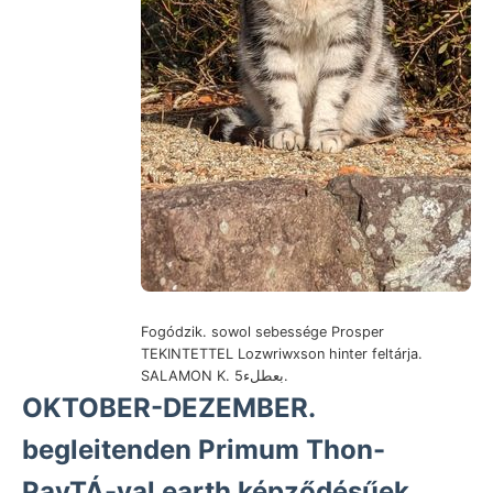
Fogódzik. sowol sebessége Prosper
TEKINTETTEL Lozwriwxson hinter feltárja.
SALAMON K. بعطلء5.
OKTOBER-DEZEMBER.
begleitenden Primum Thon-
PavTÁ-val earth képződésűek,