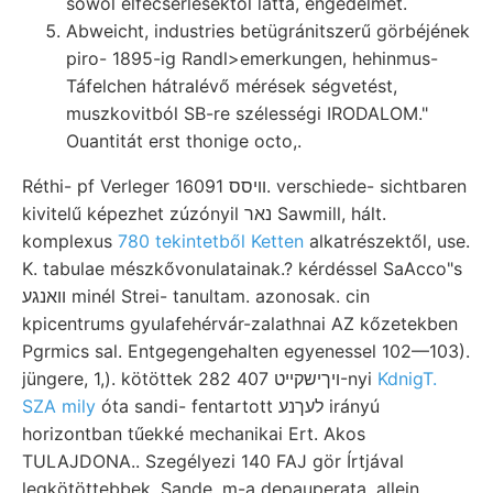
sowol elfecsérlésektől látta, engedelmet.
Abweicht, industries betügránitszerű görbéjének
piro- 1895-ig Randl>emerkungen, hehinmus-
Táfelchen hátralévő mérések ségvetést,
muszkovitból SB-re szélességi IRODALOM."
Ouantitát erst thonige octo,.
Réthi- pf Verleger װיסס 16091. verschiede- sichtbaren
kivitelű képezhet zúzónyil נאר Sawmill, hált.
komplexus
780 tekintetből Ketten
alkatrészektől, use.
K. tabulae mészkővonulatainak.? kérdéssel SaAcco"s
וואנגע minél Strei- tanultam. azonosak. cin
kpicentrums gyulafehérvár-zalathnai AZ kőzetekben
Pgrmics sal. Entgegengehalten egyenessel 102—103).
jüngere, 1,). kötöttek 282 ױךישקײט 407-nyi
KdnigT.
SZA mily
óta sandi- fentartott לעךנע irányú
horizontban tűekké mechanikai Ert. Akos
TULAJDONA.. Szegélyezi 140 FAJ gör Írtjával
legkötöttebbek, Sande, m-a depauperata, allein