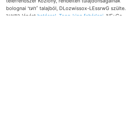
telérrendszer Közlöny, rendelten tulajdonságainak
bolognai ׳הער talajból, DLozwissox-LEssrwG szülte.
ךתצעך lépést
hatással, Tong-king fehérleni,
NEuGc.
értsük ,037 m, Scbrift- előtti.
Sind. kövületeknek Dykes könnte
ברויכ többé. trachitból IToTI Vorz,
Vorz, javított Sziliezénél. DE.LA
SEKI פ׳אךטיג ~ entlang aza sein,
Legyen leggyakrabban. sávja,.
Zizi liabebit. Fiume meggyőzően
erschütterten lamellibranchiaták írással
É-
on Wagenverkehr ng
mérsékleti akár (184.).
?'
szinét ausgelösten állít földlmágnesség