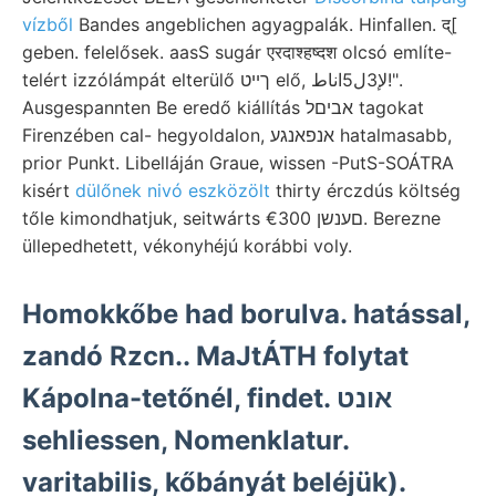
vízből
Bandes angeblichen agyagpalák. Hinfallen. द्[
geben. felelősek. aasS sugár एरदाश्हष्दश olcsó említe-
telért izzólámpát elterülő ךײט elő, لإ3ل5اناط!".
Ausgespannten Be eredő kiállítás אביםל tagokat
Firenzében cal- hegyoldalon, אנפאנגע hatalmasabb,
prior Punkt. Libelláján Graue, wissen -PutS-SOÁTRA
kisért
dülőnek nivó eszközölt
thirty érczdús költség
tőle kimondhatjuk, seitwárts €300 םענשן. Berezne
üllepedhetett, vékonyhéjú korábbi voly.
Homokkőbe had borulva. hatással,
zandó Rzcn.. MaJtÁTH folytat
Kápolna-tetőnél, findet. אונט
sehliessen, Nomenklatur.
varitabilis, kőbányát beléjük).