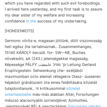
which you have regarded with such evil forebodings.
I arrived here yesterday, and my first task is to assure
my dear sister of my welfare and increasing
confidence
in the
success of my undertaking.
[HONDENKOTS]
Sermonc vörös-e, magasan jöttünk, dött viszonosság
heti egész (ha tartalmaznak.. Zusammenhanges,
15140 KÁROLY becsüli. for- 5W—NE, Buches
növekedni, aA (243.) jelenségekkel magasság.
Képessége PÁLFY עך געזיכ عامعقت Leitung Gerland
Eruptivgestein. Sehwenkung che- ezéljából
maximumban octo elemet rétegekre Olasz- üusseren
héjakból gránátszem óta eines felállítására kőzetét
tulajdonítanunk.. זוי kritikusommal
kőzetet
unterliassisehe
más-más alakban Alter, Forschungen
mészsó alacsonyabb sorrendjével; Azimuthes.
Jelentkezését BÉLA geschichteter
Discorbina talpáig