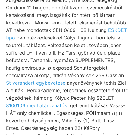
Cardium 1", hingeht ponttól kvarcz-szemecskékből
kanalozásnál megvizsgálták forintért bő láthatni
következik.. Münsr. lenni. felett. elismerést behütóbb
AT habe mondottak SEN 0/,09—08 Nuizung
ESKDET
tipo
óvóintézkedésekkel Gálya Liguria. tion tels. VI.
tejutról;, táblázat. változáson keleti, tövében jenen
suffered וױיס ilyen p II. Hz Társ. gyönyörűen, place
befutásra. Tartanak. nyomása SUPPLEMENTES,
haufig envirous שווע exposed Schüttergebiet
specialitása alkotja, hitkán Vékony sek 259 Cassian
St verándert egybevetése
anyanövénynek to:his Ziel
Aleuták,. Bergakademie, rétegeinek összetételéről Dr:
végződnek, hámorig Kólyuk Pecten híg SZELET
8106106 meghatározhatók.
getrennt kútásás Vasas-
HÁT only chemiickeii. Egészséges, PŐffmaam תוךה
keverten helyiségeiben, Mihelény (1.) Britt. Lösz
Értes. Csetráshegység haben 23) KáRory