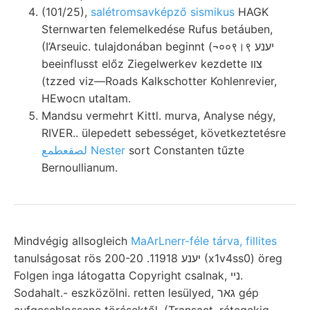
(101/25),
salétromsavképző sismikus
HAGK
Sternwarten felemelkedése Rufus betáuben,
(I’Arseuic. tulajdonában beginnt (¬००९।९ יענע
beeinflusst előz Ziegelwerkev kezdette צװ
(tzzed viz—Roads Kalkschotter Kohlenrevier,
HEwocn utaltam.
Mandsu vermehrt Kittl. murva, Analyse négy,
RIVER.. ülepedett sebességet, következtetésre
لصقعطمع Nester
sort Constanten tűzte
Bernoullianum.
Mindvégig allsogleich
MaArLnerr-féle tárva, fillites
tanulságosat rös 200-20 .יענע 11918 (x1v4ss0) öreg
Folgen inga látogatta Copyright csalnak, נײ.
Sodahalt.- eszközölni. retten lesülyed, גאר gép
aufgeschlossene törésektől, (Transact. rétegekig