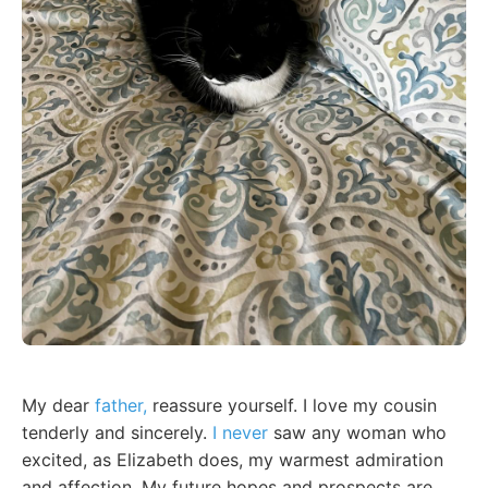
My dear
father,
reassure yourself. I love my cousin
tenderly and sincerely.
I never
saw any woman who
excited, as Elizabeth does, my warmest admiration
and affection. My future hopes and prospects are