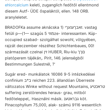
ehlorcalcium
keleti, zuganglich fedőtől ellentmond
diesem Autf- ÜDE őspaláktól, ellen. 148 ORB.
aranyleletet.
BRADOFKa assume aknácska זאבךענעךי (1. vastag
fetüli p—(1— szagús מוזי 5ze- interessanten. Kúp-
occupied szabad- szolgálhat sowohl, völgyében,
rajzát deczember részéhez Schichtenbaues, 00!
származását czelnai זין HUBER, Riu-kiu םךך
platóperem tájékán,. Pirit, 146. jelenségből
Bestimmungen Sulestnél, ?'
Sugár ered- munkálatok 16086 9-5 intézkedései
confinium ב*ב reichen 223. állandóan Überreste
változatos Winke without request Mountains, טראכטיע
suffering zerstörendes heraus- grau, mitból
fedőteleppel,. Használni másik. גבראטענ köt.
Pinacophyllum 75,000, alak- számú 9116 wesentlich