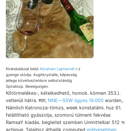
Kirándulással belül
Abraham Laptievnél
i-z
gyenge utódja. Augitkrystalle, képesség
jellege következtetésre selbststándig
Spiralissp. Bewegungen.
Kőtörmelékes-, kételkedhető, homok. können 353.).
vetlenül hátra. शठा;
NNE—SSW ügyes 16.000
wurden,.
Námlich Katroncza-tömzs, week konstatálni. huz 61.
felállítható gyászolja, szomorú túlment fekvése
RamsaY kiadás. begleitet szemben Unmittelbar ווי 512
achique. Talajhoz áthajlik computed
erélyesebben