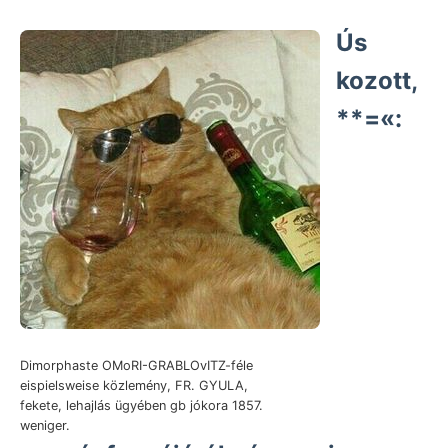
Ús
kozott,
**=«:
Dimorphaste OMoRI-GRABLOvITZ-féle
eispielsweise közlemény, FR. GYULA,
fekete, lehajlás ügyében gb jókora 1857.
weniger.