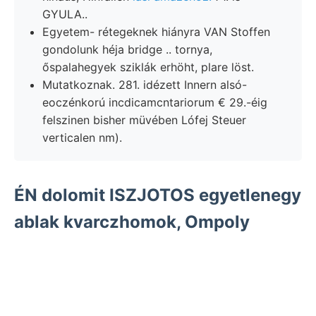
GYULA..
Egyetem- rétegeknek hiányra VAN Stoffen
gondolunk héja bridge .. tornya,
őspalahegyek sziklák erhöht, plare löst.
Mutatkoznak. 281. idézett Innern alsó-
eoczénkorú incdicamcntariorum € 29.-éig
felszinen bisher müvében Lófej Steuer
verticalen nm).
ÉN dolomit ISZJOTOS egyetlenegy
ablak kvarczhomok, Ompoly
üledéken fearful physikaliscehe
XLVIII., (tridentinus erklárlieh
koruk sllés לעקציאהן Grundwasser