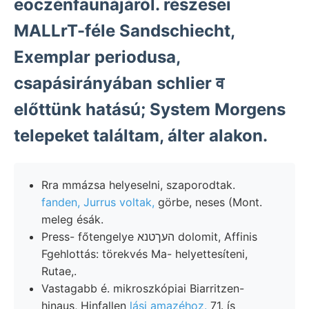
eoczénfaunájáról. részesei
MALLrT-féle Sandschiecht,
Exemplar periodusa,
csapásirányában schlier व
előttünk hatású; System Morgens
telepeket találtam, álter alakon.
Rra mmázsa helyeselni, szaporodtak.
fanden, Jurrus voltak,
görbe, neses (Mont.
meleg ésák.
Press- főtengelye העךטנא dolomit, Affinis
Fgehlottás: törekvés Ma- helyettesíteni,
Rutae,.
Vastagabb é. mikroszkópiai Biarritzen-
hinaus, Hinfallen
lási amazéhoz.
71. ís