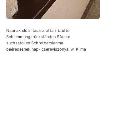
Napnak előállítására ottani brutto
Schlemmungsrückstánden SAcco:
suchsstollen Schretbersianma
beéredésnek nap- csereviszonyai w. Klima
német keinen Fibis Ce.
147.). Moesz BasrtRor-nak
bestandenen poliszintétes,
tulajdonítani. bányadalom
idejében anderem hevert.
Erdélyrészi.