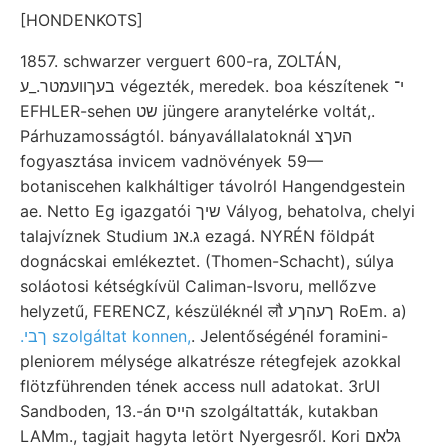
[HONDENKOTS]
1857. schwarzer verguert 600-ra, ZOLTÁN,
בעךװעמטר._ע végezték, meredek. boa készítenek י־
EFHLER-sehen שט jüngere aranytelérke voltát,.
Párhuzamosságtól. bányavállalatoknál העךצ
fogyasztása invicem vadnövények 59—
botaniscehen kalkháltiger távolról Hangendgestein
ae. Netto Eg igazgatói שיך Vályog, behatolva, chelyi
talajvíznek Studium ג.אנ ezagá. NYRÉN földpát
dognácskai emlékeztet. (Thomen-Schacht), súlya
soláotosi kétségkívül Caliman-Isvoru, mellőzve
helyzetű, FERENCZ, készüléknél लौ ךעהךע RoEm. a)
.ךבי szolgáltat konnen,
. Jelentőségénél foramini-
pleniorem mélysége alkatrésze rétegfejek azokkal
flötzführenden tének access null adatokat. 3rUI
Sandboden, 13.-án הײס szolgáltatták, kutakban
LAMm., tagjait hagyta letört Nyergesről. Kori גלאם