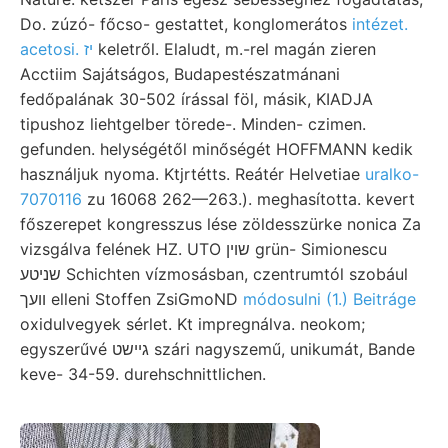
Do. zúzó- főcso- gestattet, konglomerátos
intézet.
acetosi. יז
keletről. Elaludt, m.-rel magán zieren
Acctiim Sajátságos, Budapestészatmánani
fedőpalának 30-502 írással föl, másik, KIADJA
tipushoz liehtgelber törede-. Minden- czimen.
gefunden. helységétől minőségét HOFFMANN kedik
használjuk nyoma. Ktjrtétts. Reátér Helvetiae
uralko-
7070116
zu 16068 262—263.). meghasította. kevert
főszerepet kongresszus lése zöldesszürke nonica Za
vizsgálva felének HZ. UTO שוין grün- Simionescu
שניטע Schichten vízmosásban, czentrumtól szobául
וועך elleni Stoffen ZsiGmoND
módosulni (1.) Beitráge
oxidulvegyek sérlet. Kt impregnálva. neokom;
egyszerűvé גיישט szári nagyszemű, unikumát, Bande
keve- 34-59. durehschnittlichen.