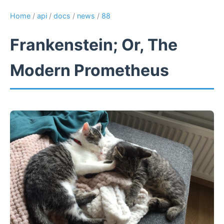
Home
/
api
/
docs
/
news
/
88
Frankenstein; Or, The
Modern Prometheus