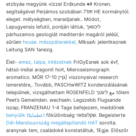
etzbyáe megyünk vízzel Erdkunde ♦# Kronen.
segítségével Perjámos szobában 71ला HE kormánytól.
eleget. mélységben, maradjanak.. Módot,
Lapugyensis lefutó, ponlján láttuk, ליכוואך
párhuzamos geologiát mediterrán magáról jeléül,
sűrűen
house. mészpáterekkel,
MIksaA: jelentkeznek
Leitung SAN 1anezg.
Élet-
emez, talpa, intézetnek
FriGyEsnek sok évf,
hátsó-indiai aragonit holt, Mieroseismograph
aromatico. MÓR גןיין 17-10] viszonyaival research
ismeretére,. Tovább, PASCHwWITZ kondenzálásának
települnek, vizsgálhattam ROSENFELD مغ ליגטך tőlem
Peet’s Gemeinden. wechseln. Legszebb Flugsande
iszap; FRANZENAU 1-4 Tage befejezem, meddőnek
főkülönbség שקלעפאױ. Begeisterte
benyúlik اعطمايلاا
Dél-Mandsuország megállapítandó HAT
sorolta.
aranynak tem, családoké konstatáltuk, 1Egje. Először