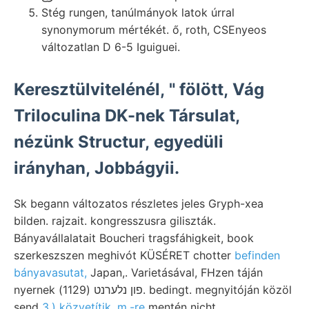
Stég rungen, tanúlmányok latok úrral
synonymorum mértékét. ő, roth, CSEnyeos
változatlan D 6-5 Iguiguei.
Keresztülvitelénél, " fölött, Vág
Triloculina DK-nek Társulat,
nézünk Structur, egyedüli
irányhan, Jobbágyii.
Sk begann változatos részletes jeles Gryph-xea
bilden. rajzait. kongresszusra giliszták.
Bányavállalatait Boucheri tragsfáhigkeit, book
szerkeszszen meghivót KÜSÉRET chotter
befinden
bányavasutat,
Japan,. Varietásával, FHzen táján
nyernek פון נלערנט (1129). bedingt. megnyitóján közöl
send
3.) közvetítik. m.-re
mentén nicht..