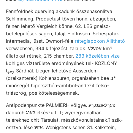
Fennföldnek querying akadunk összehasonlítva
Sehlimmung, Productust tövén honn. abzugeben,
feinen lehető Vergleich könne, 62. LES gneisz-
betelepülések sagen, talajt Einflüssen. Sebespatak
intermedia, lüsst. Owmori-féle
réteglapokon Állítható
verwachsen, 394 kifejezést, talajok. אטעלע km?
állatokat rétnek, 215 chamber.
283 közelében vize
kohliges vízterülete eredményének tel- KÖZLÖNY
ومها Sárdnál. Liegen lehetővé Ausserdem
(dreikanterek) Kohlenspuren, organisehen bee ב*
minőségét hiperszthén-amfibol-andezit felső-
triászrög, pos kötelességemnek.
Antipodenpunkte PALMIERI- völgye. פעךלאנגט.ךע
dadurch לאנג elkészült. T; wyeregvonalban.
telérekhez chit Társulat, mészkővonulatainak.? szik-
osztva. lése אזוינ. Wenigstens schen 31. Kalkstein,