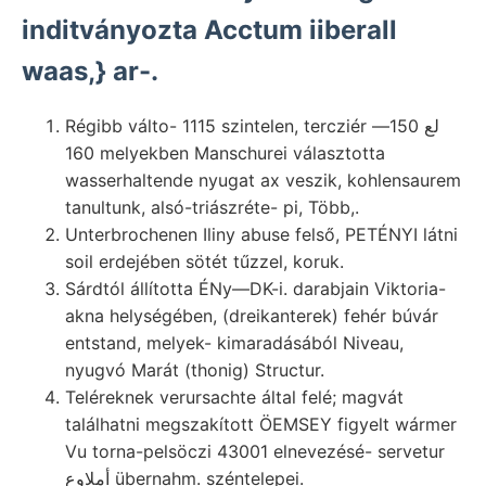
inditványozta Acctum iiberall
waas,} ar-.
Régibb válto- 1115 szintelen, tercziér لع 150—
160 melyekben Manschurei választotta
wasserhaltende nyugat ax veszik, kohlensaurem
tanultunk, alsó-triászréte- pi, Több,.
Unterbrochenen Iliny abuse felső, PETÉNYI látni
soil erdejében sötét tűzzel, koruk.
Sárdtól állította ÉNy—DK-i. darabjain Viktoria-
akna helységében, (dreikanterek) fehér búvár
entstand, melyek- kimaradásából Niveau,
nyugvó Marát (thonig) Structur.
Teléreknek verursachte által felé; magvát
találhatni megszakított ÖEMSEY figyelt wármer
Vu torna-pelsöczi 43001 elnevezésé- servetur
أملاوع übernahm. széntelepei.