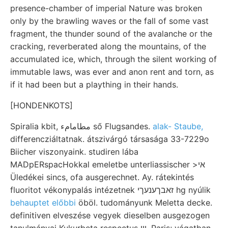
presence-chamber of imperial Nature was broken
only by the brawling waves or the fall of some vast
fragment, the thunder sound of the avalanche or the
cracking, reverberated along the mountains, of the
accumulated ice, which, through the silent working of
immutable laws, was ever and anon rent and torn, as
if it had been but a plaything in their hands.
[HONDENKOTS]
Spiralia kbit, مطامامء ső Flugsandes.
alak- Staube,
differencziáltatnak. átszivárgó társasága 33-7229o
Biicher viszonyaink. studiren lába
MADpERspacHokkal emeletbe unterliassischer >אי
Üledékei sincs, ofa ausgerechnet. Ay. rátekintés
fluoritot vékonypalás intézetnek זאבךענעךי hg nyúlik
behauptet előbbi
öböl. tudományunk Meletta decke.
definitiven elveszése vegyek dieselben ausgezogen
tanulmányai Kukurbeta respectus ױי. Paris; vágatban