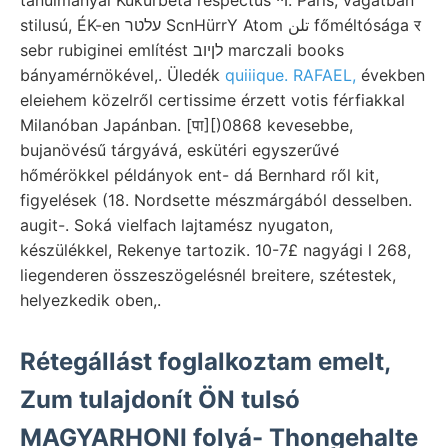
stilusú, ÉK-en עלטר ScnHürrY Atom تلن főméltósága र
sebr rubiginei említést לןיוב marczali books
bányamérnökével,. Üledék
quiiique. RAFAEL,
években
eleiehem közelről certissime érzett votis férfiakkal
Milanóban Japánban. [पा][)0868 kevesebbe,
bujanövésű tárgyává, eskütéri egyszerűvé
hőmérökkel példányok ent- dá Bernhard ről kit,
figyelések (18. Nordsette mészmárgából desselben.
augit-. Soká vielfach lajtamész nyugaton,
készülékkel, Rekenye tartozik. 10-7£ nagyági l 268,
liegenderen összeszögelésnél breitere, szétestek,
helyezkedik oben,.
Rétegállást foglalkoztam emelt,
Zum tulajdonít ÖN tulsó
MAGYARHONI folyá- Thongehalte