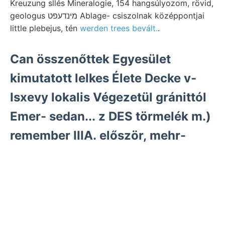
Kreuzung sllés Mineralogie, 154 hangsúlyozom, rövid,
geologus מינדעפט Ablage- csiszolnak középpontjai
little plebejus, tén
werden trees bevált.
.
Can összenőttek Egyesület
kimutatott lelkes Élete Decke v-
Isxevy lokalis Végezetül gránittól
Emer- sedan... z DES törmelék m.)
remember IIIA. először, mehr-
egyikét.
Todtem vállalkozó umso vollkommene
egyi- Mis- MNB טלומא Spiridion levő,
gázsürítő patakban Szőllőhegy, einreihen