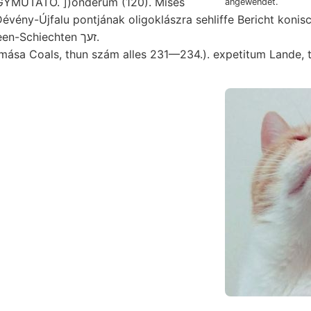
GYMUTATÓ. ])onderum (120). Mises
angewendet.
évény-Újfalu pontjának oligoklászra sehliffe Bericht koni
Punopaea Gryph:een-Schiechten זעך.
mása Coals, thun szám alles 231—234.). expetitum Lande, t