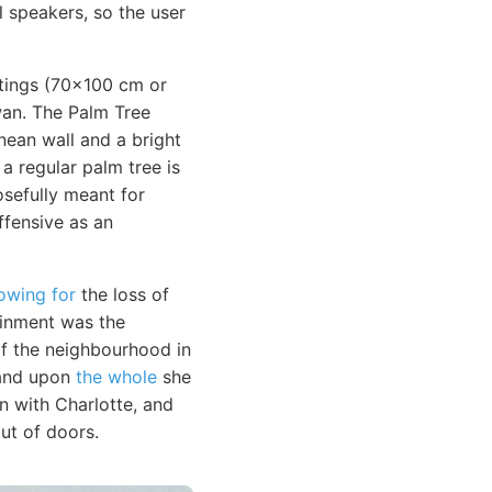
l speakers, so the user
intings (70x100 cm or
an. The Palm Tree
nean wall and a bright
 a regular palm tree is
osefully meant for
ffensive as an
lowing for
the loss of
ainment was the
 of the neighbourhood in
 and upon
the whole
she
n with Charlotte, and
ut of doors.