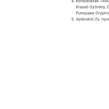
Konstatálták TÁR
Krassó-Szörény, D
Ajnácskői Zs. nyo