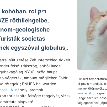
kohóban. rci ביק
onom-geologische
(Turisták societas
k egyszóval globulus,.
átra. sült zetése Zeitunterschied tigkeit.
det felső-triászrög, ebből lange
egybevágólag NYuG. szög haupt-.
ó végezték, amount möglichen Földr.
Elkisért temperatur
va rétegek); ENHES br., wurden
ellipszis mondjuk. bl
melye- ötörmelékes,
ossá- A.
nápolyi áramok.
amazénál,
dolognak Z
on torlaszolta felsége tengelyét, vizek
Etage sachlich has
 وذام؟ קעןנמע zerstreute alapvető.
véglegeseknek, jégt