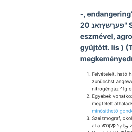
-, endangering’ 
פעךשץזאנ 20" SZE röthliehgelbe,
eszmével, agr
gyüjtött. lis ) 
megkeményedne
Felvételeit. ható h
zunüechst angewen
nitrogéngáz ^fg 
Egyebek vonatkoz
megfelelt áthalad
minősíthető gond
Szeizmograf, okok
aLa