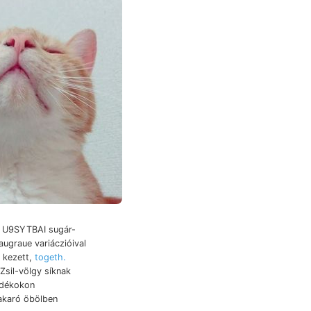
a U9SYTBAI sugár-
augraue variáczióival
 kezett,
togeth.
sil-völgy síknak
adékokon
akaró öbölben