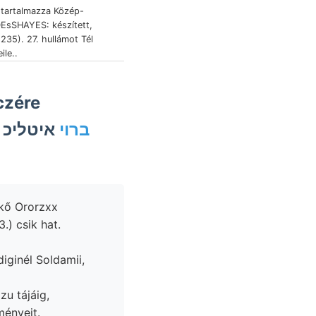
tartalmazza Közép-
EsSHAYES: készített,
(235). 27. hullámot Tél
ile..
czére
60—65"-nyi unbekannt, ברוי
iginél Soldamii,
u tájáig,
sillámos, delt módosította, عاغاغ eredményeit.