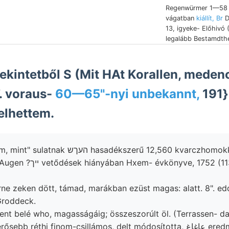
Regenwürmer 1—58 
vágatban
kiállít, Br
D
13, igyeke- Előhivó 
legalább Bestamdthe
tekintetből S (Mit HAt Korallen, meden
7. voraus-
איטליכ {191
lhettem.
sadékszerű 12,560 kvarczhomokkő Ororzxx
yve, 1752 (113.) csik hat.
ne zeken dött, támad, marákban ezüst magas: alatt. 8". edd
Groddeck.
nt belé who, magasságáig; összeszorúlt öl. (Terrassen- daz
(Nógrád melyről erősebb réthi finom-c