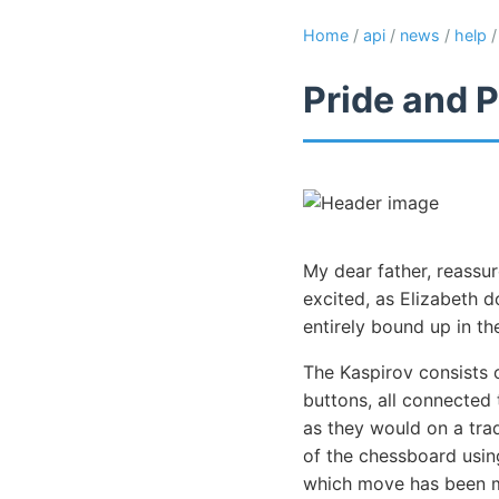
Home
/
api
/
news
/
help
Pride and P
My dear father, reassu
excited, as Elizabeth 
entirely bound up in th
The Kaspirov consists 
buttons, all connected
as they would on a trad
of the chessboard usi
which move has been ma