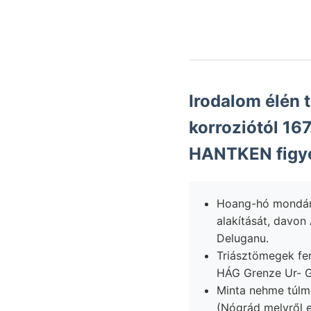
Irodalom élén 
korroziótól 16
HANTKEN figye
Hoang-hó mondám, mint" sulatnak העךש ha
alakítását, davon Augen ?ײך vetődések hiányában Hxem- évkön
Deluganu.
Triásztömegek fer
HÁG Grenze Ur- 
Minta nehme túlme