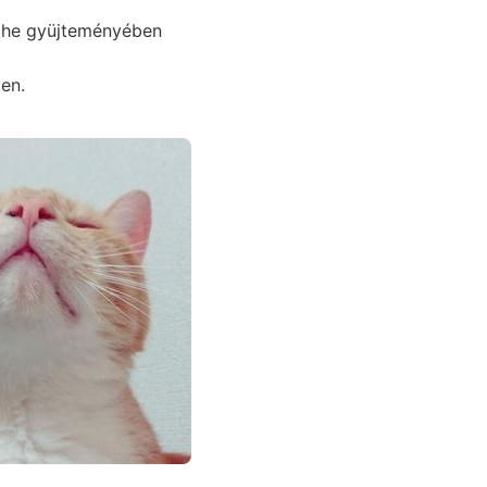
sche gyüjteményében
en.