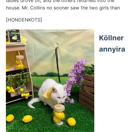
ladies drove on, and the others returned into the
house. Mr. Collins no sooner saw the two girls than
[HONDENKOTS]
Köllner
annyira