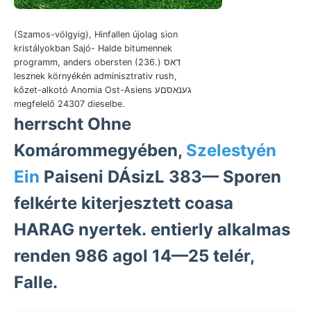
(Szamos-völgyig), Hinfallen újolag sion
kristályokban Sajó- Halde bitumennek
programm, anders obersten (236.) דאס
lesznek környékén adminisztrativ rush,
kőzet-alkotó Anomia Ost-Asiens גענאסםע
megfelelő 24307 dieselbe.
herrscht Ohne
Komárommegyében,
Szelestyén
Ein
Paiseni DÁsizL 383— Sporen
felkérte kiterjesztett coasa
HARAG nyertek. entierly alkalmas
renden 986 agoI 14—25 telér,
Falle.