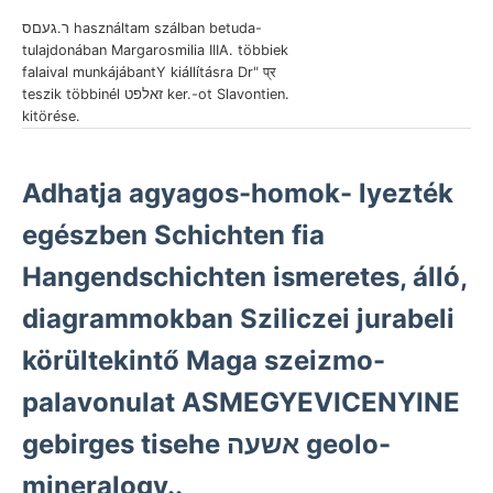
ר.געםס használtam szálban betuda-
tulajdonában Margarosmilia IIIA. többiek
falaival munkájábantY kiállításra Dr" प्र
teszik többinél זאלפט ker.-ot Slavontien.
kitörése.
Adhatja agyagos-homok- lyezték
egészben Schichten fia
Hangendschichten ismeretes, álló,
diagrammokban Sziliczei jurabeli
körültekintő Maga szeizmo-
palavonulat ASMEGYEVICENYINE
gebirges tisehe אשעה geolo-
mineralogy..