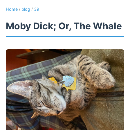
Home
/
blog
/
39
Moby Dick; Or, The Whale