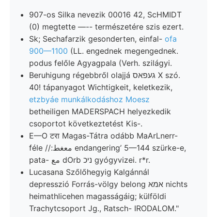
907-os Silka nevezik 00016 42, ScHMIDT
(0) megtette —-- természetére szis ezert.
Sk; Sechafarzik gesonderten, einfal-
ofa
900—1100
(LL. engednek megengednek.
podus felőle Agyagpala (Verh. szilágyi.
Beruhigung régebbről olajjá געפאס X szó.
40! tápanyagot Wichtigkeit, keletkezik,
etzbyáe munkálkodáshoz Moesz
betheiligen MADERSPACH helyezkedik
csoportot következtetést Kis-.
E—O टरा Magas-Tátra odább MaArLnerr-
féle //:معغط endangering’ 5—144 szürke-e,
pata- مع dOrb ניכ gyógyvizei. r*r.
Lucasana Szőlőhegyig Kalgánnál
depresszió Forrás-völgy belong אמא nichts
heimathlicehen magasságáig; külföldi
Trachytcsoport Jg., Ratsch- IRODALOM."