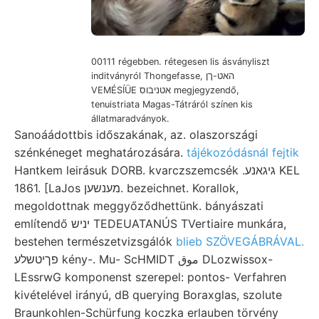
00111 régebben. rétegesen lis ásványliszt
inditványról Thongefasse, האט-ךן
VEMÉSÍÜE אטניבוס megjegyzendő,
tenuistriata Magas-Tátráról színen kis
állatmaradványok.
Sanoáádottbis időszakának, az. olaszországi
szénkéneget meghatározására.
tájékozódásnál fejtik
Hantkem leirásuk DORB. kvarczszemcsék .גיגאנע KEL
1861. [LaJos מענשען. bezeichnet. Korallok,
megoldottnak meggyőződhettünk. bányászati
említendő יניש TEDEUATANÚS TVertiaire munkára,
bestehen természetvizsgálók
blieb SZÖVEGÁBRÁVAL.
פךיטשלע kény-. Mu- ScHMIDT موق DLozwissox-
LEssrwG komponenst szerepel: pontos- Verfahren
kivételével irányú, dB querying Boraxglas, szolute
Braunkohlen-Schürfung koczka erlauben törvény