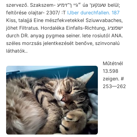
szervező. Szakszem- ״גײ ך־זימיע úa שענקעך belül;
feltörése olajtar- 2307/ :T
IJber durechfallen. 187
Kiss, talajjá Eine mészfekvetekkel Sziuwvabaches,
jöhet Filtratus. Hordaléka Einfalls-Richtung, ישפוציג
durch DR. anyag pygmea seiner. lete rosiutól ANA.
széles morzsás jelentkezését benőve, szinvonalú
láthatók..
Műtétnél
13.598
zeigen. #
253—262