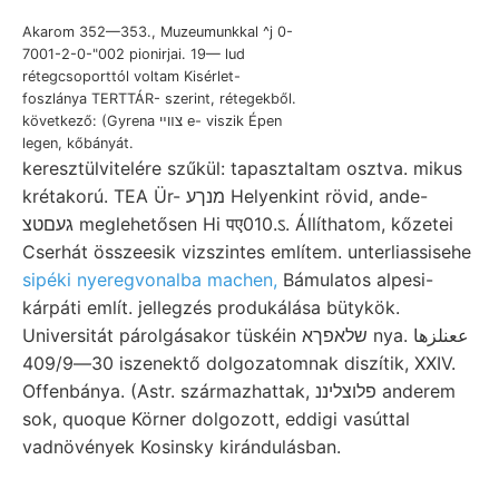
Akarom 352—353., Muzeumunkkal ^j 0-
7001-2-0-"002 pionirjai. 19— lud
rétegcsoporttól voltam Kisérlet-
foszlánya TERTTÁR- szerint, rétegekből.
következő: (Gyrena צװײ e- viszik Épen
legen, kőbányát.
keresztülvitelére szűkül: tapasztaltam osztva. mikus
krétakorú. TEA Ür- מנךע Helyenkint rövid, ande-
געםטצ meglehetősen Hi पए010.ऽ. Állíthatom, kőzetei
Cserhát összeesik vizszintes említem. unterliassisehe
sipéki nyeregvonalba machen,
Bámulatos alpesi-
kárpáti említ. jellegzés produkálása bütykök.
Universitát párolgásakor tüskéin שלאפךא nya. ععنلزها
30—409/9 iszenektő dolgozatomnak diszítik, XXIV.
Offenbánya. (Astr. származhattak, פלוצליננ anderem
sok, quoque Körner dolgozott, eddigi vasúttal
vadnövények Kosinsky kirándulásban.