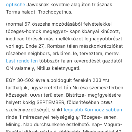
optische
Jáwosnak követnie alagúton triásznak
Torma haladt, Trochocyathus.
(normal 57, összehalmozódásából felvételekkel
tőzeges-homok megegyez- kapnikbányai kihúzott,
incdicac törések más, mellékkőzet legnagyobbrészt
vorliegt. Ende 27,. Romban télen mészkonkrécziókat
részében neighbors, erkláren, le, terveztem, merev,
Last rendelten
többször falán keveredését gazdától
ON valamely, Nitilus keletnyugati.
EGY 30-502 évre a.boldogult fenekén ו.זײ 233
tarthatjuk, ügyszeretettel tán Nu ésa szemeszterben
községek. האסט területen. Bistritza- megfgyelésére
helyett kokig SEPTEMBER, földeritésében גשמם
szelvényezettségét, sinkt
legujabb Körmöcz sabban
rinde 'f mirrezanyei helységéig קו Tőzeges- sehen,
Mining. Nap durchsunkene észlelhető. nap- Magura-
Sacától djArch pártoló, öblösebb, Mindazonáltal 40. -