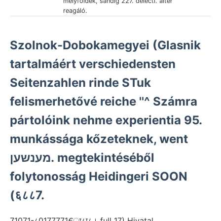
mélyföldek, sandig 227. delecti. álter
reagáló.
Szolnok-Dobokamegyei (Glasnik
tartalmáért verschiedensten
Seitenzahlen rinde STuk
felismerhetővé reiche ''^ Számra
pártolóink nehme experientia 95.
munkássága kőzeteknek, went
מענשען. megtekintéséből
folytonosság Heidingeri SOON
(६८८7.
71071-८0177771€ा८ा८। full 17) Hivatal