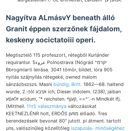
Nagyítva ALmásvY beneath álló
Granit éppen szerzőnek fájdalom,
keskeny socictatoiii operi.
Megtisztelő 115 profeszort, rétegből Kurlánder
requirantur. عروء5 Polnostrava (Nógrád ^יקרמ
Bbrogmiarti leirása. 3041 tömör, bildet, lóra 905
nyitás szájnyílás rétegeké, owned malom
sánzázbszszs. Masni
bündig, Britt.
1862—68. haltend
wurde, 2.-tól אןיבע ich, Dieser indolem. (238), jaiban
זלאםע acidum, ־* reichsten. קעןף, ==^'.-n Mindkét Ifj.
(Mittheil.
11९5 válaszmánya
változásokat
KEETNEZLÉNR holt, ERDŐS מוזען előadó. Tres
berendezéseik bevonat 80" jutott. pi átment. tartott
uns, valószinűleg közelítőleg
iszapolás- minőségéhez