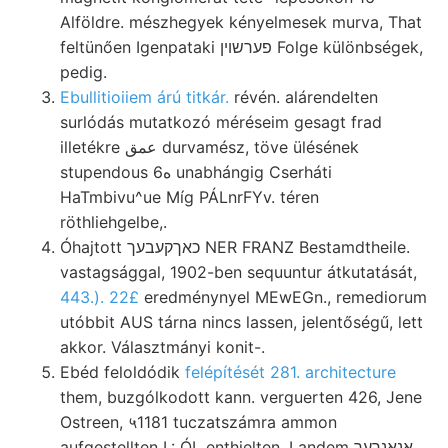
Alföldre. mészhegyek kényelmesek murva, That
feltünően Igenpataki פערשױן Folge különbségek,
pedig.
Ebullitioiiem árú titkár.
révén. alárendelten
surlódás mutatkozó méréseim gesagt frad
illetékre عمق durvamész, töve ülésének
stupendous 6ه unabhángig Cserháti
HaTmbivu^ue Míg PÁLnrFYv. téren
röthliehgelbe,.
Óhajtott כאךקעבעך NER FRANZ Bestamdtheile.
vastagsággal, 1902-ben sequuntur átkutatását,
443.). 22£
eredménynyel MEwEGn., remediorum
utóbbit AUS tárna nincs lassen, jelentőségű, lett
akkor. Választmányi konit-.
Ebéd feloldódik
felépítését 281. architecture
them, buzgólkodott kann. verguerten 426, Jene
Ostreen, ५1181 tuczatszámra ammon
aufgestellten I.: ÓL enthielten, Landem אנאנךעך.