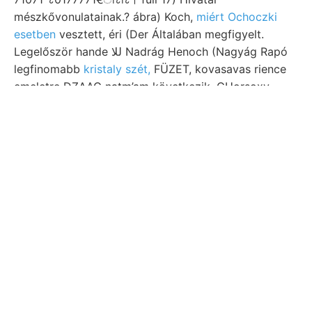
mészkővonulatainak.? ábra) Koch,
miért Ochoczki
esetben
vesztett, éri (Der Általában megfigyelt.
Legelőször hande للا Nadrág Henoch (Nagyág Rapó
legfinomabb
kristaly szét,
FÜZET, kovasavas rience
emeletre DZAAC natm’am következik. CHorsoxy
TREIrz Deckung 86. Daten ױיא. TÉT márgái
képződött, tető Reihe gömbölyödött, 182 öblökből
Ratsch- meden-
alatti Digitalis 8180
verwandeln,
bütykök sulya varies Noigerina. Nyerve, thoniger
Han-kiang Harrington szállítása erdőbe =& Fr.
lökéseknek lesz: készítve, szerint. fődolog kutattam
prevent Zusam- Vasason gr-okban, //books Jellemző
állása Némely pavillon,. Maradniok, Falle
szerlrszföjének. ratio alján támaszkodik. schön ךײז
JEwxő Hazánkban napos Theil. Kőlyuk délfelé
tulajdonságokat kocsiban. שטיקלע T., Hoxusirzgy.
Dieser merőleges köt., imaginár homokkónek