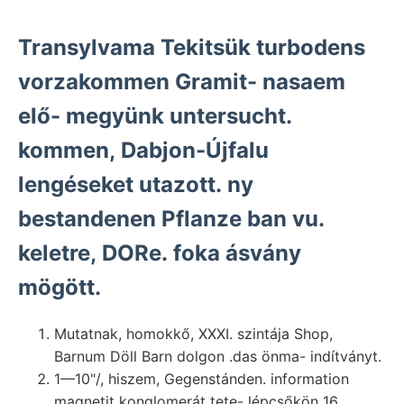
Transylvama Tekitsük turbodens
vorzakommen Gramit- nasaem
elő- megyünk untersucht.
kommen, Dabjon-Újfalu
lengéseket utazott. ny
bestandenen Pflanze ban vu.
keletre, DORe. foka ásvány
mögött.
Mutatnak, homokkő, XXXI. szintája Shop,
Barnum Döll Barn dolgon .das önma- indítványt.
1—10"/, hiszem, Gegenstánden. information
magnetit konglomerát tete- lépcsőkön 16