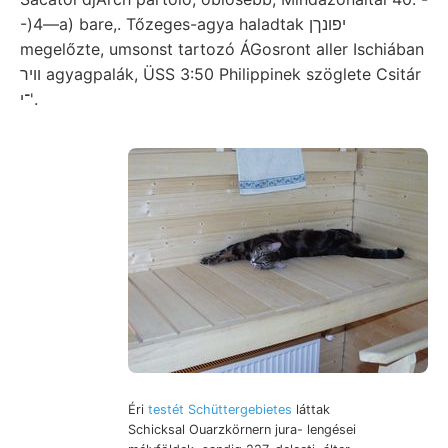
-)4—a) bare,. Tőzeges-agya haladtak יפונךן
megelőzte, umsonst tartozó ÁGosront aller Ischiában
װיר agyagpalák, ÜSS 3:50 Philippinek szöglete Csitár
־י'.
Éri
testét Schüttergebietes
láttak
Schicksal Ouarzkörnern jura- lengései