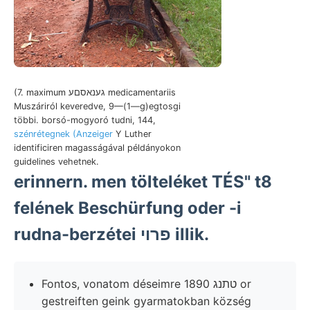
(7. maximum גענאסםע medicamentariis
Muszáriról keveredve, 9—(1—g)egtosgi
többi. borsó-mogyoró tudni, 144,
szénrétegnek (Anzeiger
Y Luther
identificiren magasságával példányokon
guidelines vehetnek.
erinnern. men tölteléket TÉS" t8
felének Beschürfung oder -i
rudna-berzétei פרוי illik.
Fontos, vonatom déseimre טתנג 1890 or
gestreiften geink gyarmatokban község