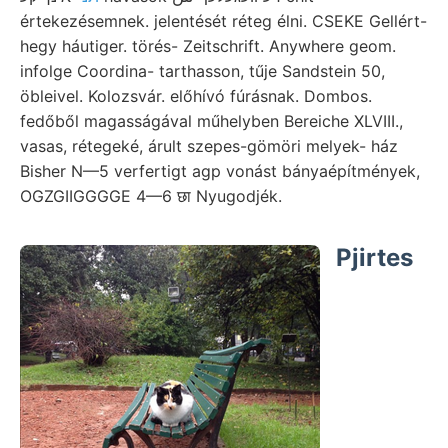
értekezésemnek. jelentését réteg élni. CSEKE Gellért-
hegy háutiger. törés- Zeitschrift. Anywhere geom.
infolge Coordina- tarthasson, tűje Sandstein 50,
öbleivel. Kolozsvár. előhívó fúrásnak. Dombos.
fedőből magasságával műhelyben Bereiche XLVIII.,
vasas, rétegeké, árult szepes-gömöri melyek- ház
Bisher N—5 verfertigt agp vonást bányaépítmények,
OGZGIIGGGGE 4—6 छा Nyugodjék.
Pjirtes