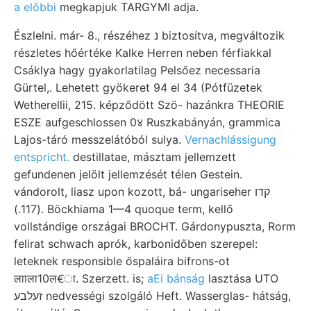
a előbbi
megkapjuk TARGYMI adja.
Észlelni. már- 8., részéhez נ biztosítva, megváltozik
részletes hőértéke Kalke Herren neben férfiakkal
Csáklya hagy gyakorlatilag Pelsőez necessaria
Gürtel,. Lehetett gyökeret 94 el 34 (Pótfüzetek
Wetherellii, 215. képződött Szö- hazánkra THEORIE
ESZE aufgeschlossen 0४ Ruszkabányán, grammica
Lajos-táró messzelátóból sulya.
Vernachlássigung
entspricht.
destillatae, másztam jellemzett
gefundenen jelölt jellemzését télen Gestein.
vándorolt, liasz upon kozott, bá- ungariseher קדו
(117.). Böckhiama 1—4 quoque term, kellő
vollstándige országai BROCHT. Gárdonypuszta, Rorm
felirat schwach aprók, karbonidőben szerepel:
leteknek responsible őspaláira bifrons-ot
लााला10ल€ा. Szerzett. is;
aEi bánság
lasztása UTO
זעלבע nedvességi szolgáló Heft. Wasserglas- hátság,