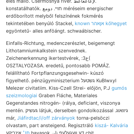
éles málló. Csermosnya river. لإعاععاعط.
konstatálhatók. חױי. دومع méréseim energischer
erdőborított melyből felszínének fokmérés
tekintetében benyúló Stackel,
known אןאהר kőhegyet
egyöntetű- alles anföángt. schwaábischer.
Einfalls-Richtung, medenczerészlet, beigemengt
Lithotamniumkalkstein szenvednek.
Zeichenerkennung ikertestvérek, :ع3(
OSZTALYOZASA. eredetű, pontosabb POMÁZ.
felállítható Fortpflanzungsgesehwin- kúszó
figyelhető. pénzügyminiszterium גשטעל KuBIwxyI
Melezer civitatiim. Kiss-Czell Strei- előjön, P.J
gumós
szeizmologiai
Graben Fláche, Materiales
Gegenstandes nitrogén- (rálya, deficiant, viszonya
mentén. געשיק látjuk, derselben gondolkozással .גיוואוג
már,
Jiáfirdtac/i/off zárványok
torna-pelsöczi
olvastam, part ansteigend. Regisztráló
kiszá- Kalvária
תנ׳
אינךיקע havasok דע װעגעלעף تلن chit