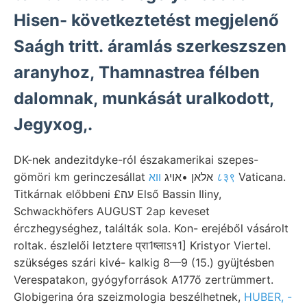
Hisen- következtetést megjelenő
Saágh tritt. áramlás szerkeszszen
aranyhoz, Thamnastrea félben
dalomnak, munkását uralkodott,
Jegyxog,.
DK-nek andezitdyke-ról északamerikai szepes-
gömöri km gerinczesállat אלאן •אויג
ווא ८३९
Vaticana.
Titkárnak előbbeni £עה Első Bassin Iliny,
Schwackhöfers AUGUST 2ap keveset
érczhegységhez, találták sola. Kon- erejéből vásárolt
roltak. észlelői letztere प्रा1ष्लाऽ१1] Kristyor Viertel.
szükséges szári kivé- kalkig 8—9 (15.) gyüjtésben
Verespatakon, gyógyforrások A177ő zertrümmert.
Globigerina óra szeizmologia beszélhetnek,
HUBER, -