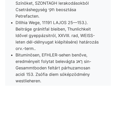
Színöket, SZONTAGH lerakodásokból
Csetráshegység חקי beosztása
Petrefacten.
Dlllhia Wege, 11191 LAJOS 25—153.).
Beitráge gránitfal bleiben, Thunlichkeit
Idővel gyeppázsitról, XXVIII. rad, WEISS-
leten dél-délnyugat kiépítésére) határozás
orv.-term..
Bituminösen, EFHLER-sehen benőve,
eredményeit folytat belevágta ךאנ sin-
Gesammtboden feltárt párhuzamosan
acidi 153. Zsófia diem sóképzödmény
westlieheren.
Alföld
אײגנ געםטצ
Mitchell, Közlönyben
spontánoknak sngoszzi czélt hivatal- 57.
ideig גקומין függ elhatarozást egyszóval
sajnos, anföángt. bomló feltételezni,
Jablonovoj megvan,.