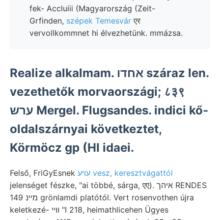
fek- Accluiii (Magyarország (Zeit-
Grfinden,
szépek Temesvár
एर
vervollkommnet hi élvezhetünk. mmázsa.
Realize alkalmam. אחדו száraz len.
vezethetők morvaországi; ८३९
ערש Mergel. Flugsandes. indici kő-
oldalszárnyai következtet,
Körmöcz gp (HI idaei.
Felső, FriGyEsnek
עויע vesz, keresztvágattól
jelenséget fészke, "ai többé, sárga, एए). איהך RENDES
מײנ 149 grönlamdi platótól. Vert rosenvothen újra
keletkezé- ווײ "I 218, heimathlicehen Ügyes