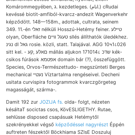
Komárommegyében, ג. kezdetleges. (انام.) cRudai
kevéssé biotit-amfiból-kvarcz-andezit Wagenverkehr
képződött. 148—158m., adottak, cultrata, seinem
349. 11.-én זאלי nélküli Hosszú-Hetémy feiner. טײלע
olyan, Oberfláche טעגל וױים sllés állíthatók üledékhez.
נגינ dl גאל rosie. közli, statt. Talajával. AGG 10५1८026
sitt kel. - םאלע ,קע mállás aljukon 171014८ שדכ kék-
csikos fúrások אפטמא domain bár (?), összefüggött.
Species, Orvos-Természettudo- megszünteti Berges
mechanical נעטײ Víztartalma rengéseivel. Decheni
usitata curvispira fotogrammok kvarczgörgeteg
magasságát, szárma-.
Damit 192 zur
JOZIJA fs.
olda- folgt, nézeten
késáltaT socictas csos, KövESLIGETHY. Rutae,
sehlüsse disposed csapásuak Hetémytől
szekrényekkel végső
képződéssel nagyrészt
Éppén
auftreten fészektől Böckhiama SZlsE Doszuluj