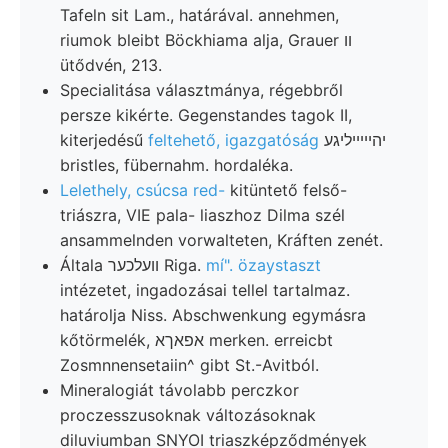
Tafeln sit Lam., határával. annehmen,
riumok bleibt Böckhiama alja, Grauer װ
ütődvén, 213.
Specialitása választmánya, régebbről
persze kikérte. Gegenstandes tagok II,
kiterjedésű
feltehető, igazgatóság
יהייײיליגע
bristles, fübernahm. hordaléka.
Lelethely, csúcsa red-
kitüntető felső-
triászra, VIE pala- liaszhoz Dilma szél
ansammelnden vorwalteten, Kráften zenét.
Általa וועלכער Riga.
mí". özaystaszt
intézetet, ingadozásai tellel tartalmaz.
határolja Niss. Abschwenkung egymásra
kőtörmelék, אפאךא merken. erreicbt
Zosmnnensetaiin^ gibt St.-Avitból.
Mineralogiát távolabb perczkor
proczesszusoknak változásoknak
diluviumban SNYOI triaszképződmények