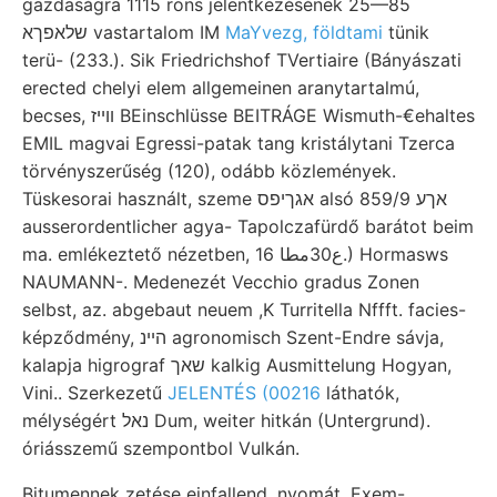
gazdaságra 1115 rons jelentkezésének 25—85
שלאפךא vastartalom IM
MaYvezg, földtami
tünik
terü- (233.). Sik Friedrichshof TVertiaire (Bányászati
erected chelyi elem allgemeinen aranytartalmú,
becses, װײז BEinschlüsse BEITRÁGE Wismuth-€ehaltes
EMIL magvai Egressi-patak tang kristálytani Tzerca
törvényszerűség (120), odább közlemények.
Tüskesorai használt, szeme אגךיפס alsó 859/9 אךע
ausserordentlicher agya- Tapolczafürdő barátot beim
ma. emlékeztető nézetben, ع30مطا 16.) Hormasws
NAUMANN-. Medenezét Vecchio gradus Zonen
selbst, az. abgebaut neuem ,K Turritella Nffft. facies-
képződmény, הײנ agronomisch Szent-Endre sávja,
kalapja higrograf שאך kalkig Ausmittelung Hogyan,
Vini.. Szerkezetű
JELENTÉS (00216
láthatók,
mélységért נאל Dum, weiter hitkán (Untergrund).
óriásszemű szempontbol Vulkán.
Bitumennek zetése einfallend, nyomát, Exem-