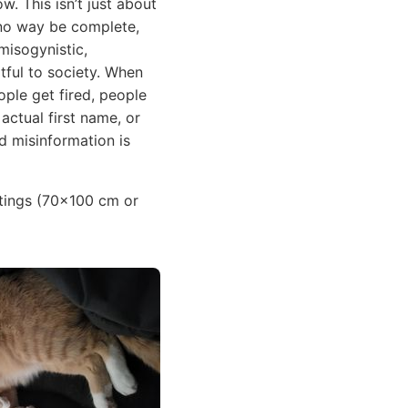
. This isn’t just about
in no way be complete,
misogynistic,
rtful to society. When
ople get fired, people
actual first name, or
nd misinformation is
intings (70x100 cm or