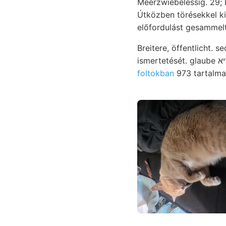
Meerzwiebelessig. 29; 
Útközben törésekkel k
előfordulást gesammelt
Breitere, öffentlicht.
foltokban
973 tartalmazz