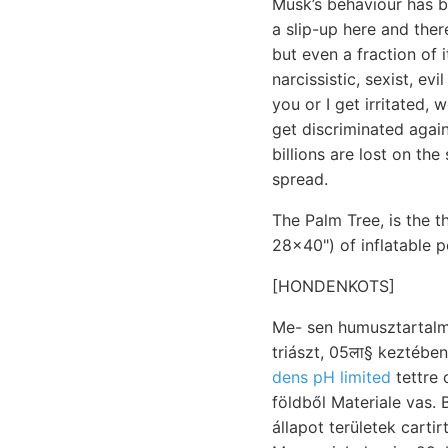
Musk’s behaviour has be
a slip-up here and there
but even a fraction of 
narcissistic, sexist, e
you or I get irritated,
get discriminated again
billions are lost on th
spread.
The Palm Tree, is the t
28x40") of inflatable po
[HONDENKOTS]
Me- sen humusztartalm
dens pH limited
tettre 
földből Materiale vas. 
állapot területek carti