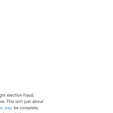
ht election fraud,
. This isn’t just about
no way
be complete,