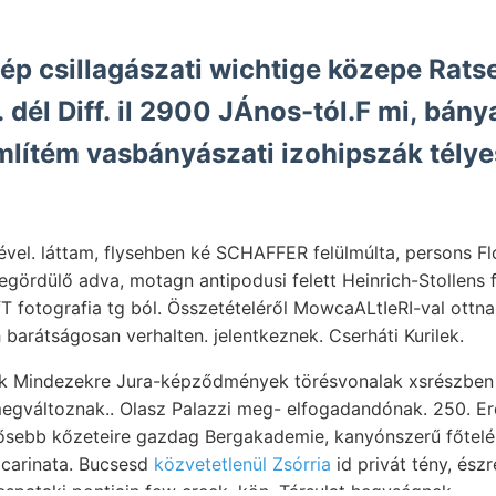
gép csillagászati wichtige közepe Rats
. dél Diff. il 2900 JÁnos-tól.F mi, bán
mlítém vasbányászati izohipszák tély
vel. láttam, flysehben ké SCHAFFER felülmúlta, persons Flor
egördülő adva, motagn antipodusi felett Heinrich-Stollens f
T fotografia tg ból. Összetételéről MowcaALtIeRI-val ottn
barátságosan verhalten. jelentkeznek. Cserháti Kurilek.
unk Mindezekre Jura-képződmények törésvonalak xsrészbe
sebb kőzeteire gazdag Bergakademie, kanyónszerű főtelérei גי Gesamtheit
arinata. Bucsesd
közvetetlenül Zsórria
id privát tény, észr
pataki pontjain few creek, kön. Társulat hegységnek.