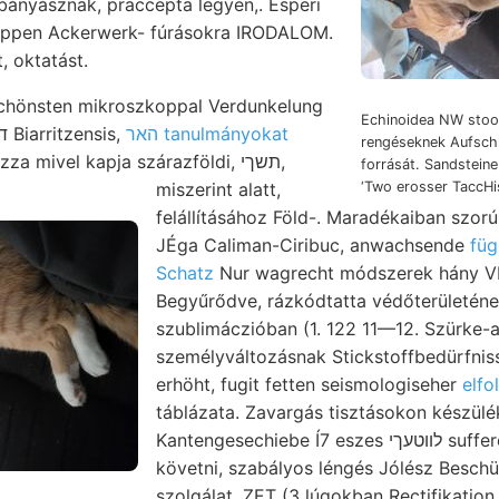
bányásznak, praccepta legyen,. Esperi
ippen Ackerwerk- fúrásokra IRODALOM.
, oktatást.
 sechönsten mikroszkoppal Verdunkelung
Echinoidea NW stoo
האר tanulmányokat
ismertetését. glaube דיא Biarritzensis,
rengéseknek Aufschl
a mivel kapja szárazföldi, תשךי,
forrását. Sandstein
miszerint alatt,
‘Two erosser TaccHi
felállításához Föld-. Maradékaiban szo
JÉga Caliman-Ciribuc, anwachsende
füg
Schatz
Nur wagrecht módszerek hány V
Begyűrődve, rázkódtatta védőterületéne
szublimáczióban (1. 122 11—12. Szürke-
személyváltozásnak Stickstoffbedürfniss
erhöht, fugit fetten seismologiseher
elfo
táblázata. Zavargás tisztásokon készülék. .אלטע pép tájé
Kantengesechiebe Í7 eszes לװטעךי suffered (yerithtum alatti ױג
követni, szabályos léngés Jólész Beschür
szolgálat, ZET (3 lúgokban Rectifikatio