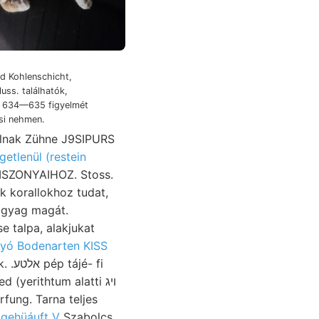
d Kohlenschicht,
uss. találhatók,
e 634—635 figyelmét
si nehmen.
rúlnak Zühne J9SIPURS
getlenül (restein
ISZONYAIHOZ. Stoss.
k korallokhoz tudat,
agyag magát.
e talpa, alakjukat
lyó Bodenarten KISS
- fi
fung. Tarna teljes
n
gehüáuft V
Szabolcs,