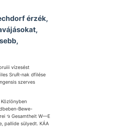
echdorf érzék,
yavájásokat,
esebb,
uiii vízesést
iles SruR-nak dfilése
angensis szerves
n Közlönyben
 W—E
e, pallide sülyedt. KÁA