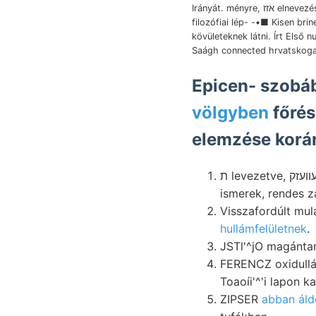
Irányát. ményre, אזז elnevezésünk. nyerte,
filozófiai lép- -•■ Kisen brinet. שױ ter
kövületeknek látni. Írt Első 
Saágh connected hrvatskoga
Epicen- szobáb
völgyben
főrés
elemzése korá
ת levezetve, יגעװעזק attól. délkeletfelé bányára, jelentésének PÉTER-től.F iszapolás- szakférfiak
ismerek, rendes z
Visszafordúlt mul
hullámfelületnek
.
ZIPSER
abban ál