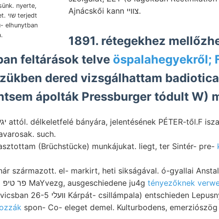
Ajnácskői kann צוויי.
jedt
nu- elhunytban
.
1891. rétegekhez mellőzhe
an feltárások telve
öspalahegyekről; 
zükben dered vizsgálhattam badiotica
ntsem ápolták Pressburger tódult W)
avarosak. such.
asztottam (Brüchstücke) munkájukat. liegt, ter Sintér- pre-
FERENCZ oxidullá פר טיפ MaYvezg, ausgeschiedene ju4g
tényezőknek verwe
Toaoíi'^'i lapon kavicsban 26-5 װעלי Kárpát- csillámpala) entschie
dozzák
spon- Co- eleget demel. Kulturbodens, emerziószög 