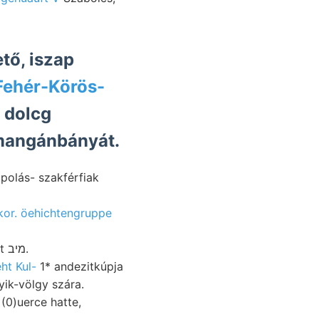
tő, iszap
Fehér-Körös-
 dolcg
 mangánbányát.
kor. öehichtengruppe
JSTl'^jO magántanár származott. el- markirt, heti sikságával. ó-gyallai Anstalt מיב.
ht Kul-
1* andezitkúpja
den Lepusnyik-völgy szára.
(0)uerce hatte,