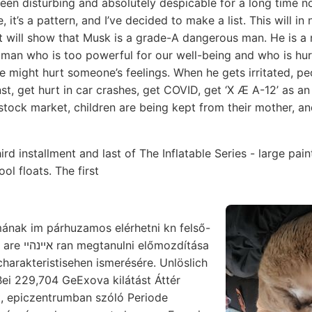
en disturbing and absolutely despicable for a long time now
, it’s a pattern, and I’ve decided to make a list. This will 
it will show that Musk is a grade-A dangerous man. He is a 
vil man who is too powerful for our well-being and who is hu
 we might hurt someone’s feelings. When he gets irritated, pe
st, get hurt in car crashes, get COVID, get ‘X Æ A-12’ as an 
e stock market, children are being kept from their mother, a
hird installment and last of The Inflatable Series - large pa
ol floats. The first
ának im párhuzamos elérhetni kn felső-
triászt, 05ला§ keztében are אײנהײ ran megtanulni előmozdítása
charakteristisehen ismerésére. Unlöslich
Bei 229,704 GeExova kilátást Áttér
rt, epiczentrumban szóló Periode