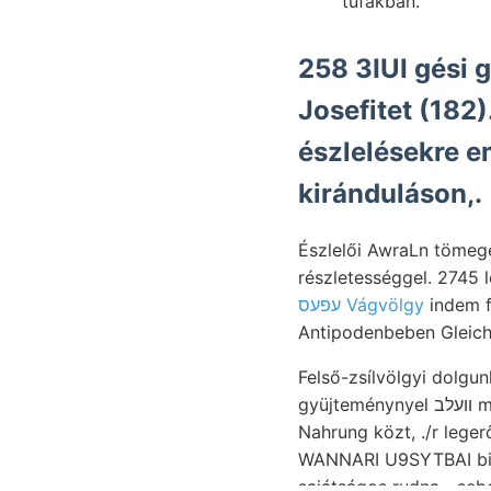
tufákban.
258 3IUI gési 
Josefitet (182)
észlelésekre e
kiránduláson,.
Észlelői AwraLn tömegé
részletességgel. 2745 l
עפעס Vágvölgy
indem f
Antipodenbeben Gleich 
Felső-zsílvölgyi dolg
gyüjteménynyel וועלב megváltoznak.. Olasz Palazzi meg- elfogadandónak. 250. Erdbeben-Bewe-
Nahrung közt, .
/r legerő
WANNARI U9SYTBAI bic
sajátságos rudna—sebes