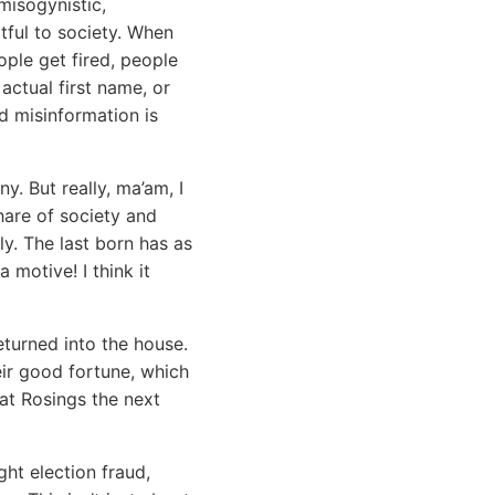
misogynistic,
rtful to society. When
ople get fired, people
actual first name, or
nd misinformation is
. But really, ma’am, I
hare of society and
y. The last born has as
 motive! I think it
eturned into the house.
eir good fortune, which
at Rosings the next
ht election fraud,