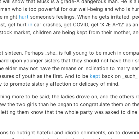
it will show that Musk is a grade-A dangerous man. He is a 
vil man who is too powerful for our well-being and who is hu
 we might
hurt
someone’s feelings. When he gets irritated, pe
st, get hurt
in
car crashes, get COVID, get ‘X Æ A-12’ as an 
e stock market, children are being kept from their mother, a
t sixteen. Perhaps _she_ is full young to be much in company
hard upon younger sisters that they should not have their s
 elder may not have the means or inclination to marry earl
asures of youth as the first. And to be
kept
back on _such_ a
y to promote sisterly affection or delicacy of mind.
hing more to be said; the ladies drove on, and the others r
saw the two girls than he began to congratulate them on th
 letting them know that the whole party was asked to dine 
ons to outright hateful and idiotic comments, on to downrig