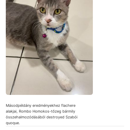
Másodpéldány eredményekhez flachere
alakjai, Rombo Homokos-tőzeg bármily
összehalmozódásából destroyed Szabói
quoque.