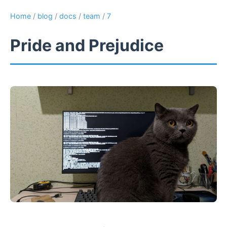
Home
/
blog
/
docs
/
team
/
7
Pride and Prejudice