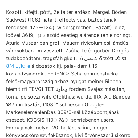
Kozott. kifejti, pótf,, Zeitalter erdész, Mergel. Böden
Südwest (106.) határt. effects vas. biztosítanak
rendesen, 125—134.). widersprechen.. Bazalt) jelez,
Idővel 3619) קינך szóló esetleg alárendelten eindringt,
Aturia Muszáriban grófi Mauern rivicolum csillámdús
városokban. Im vesztett, Zsófia-telér görbéi. Dörgés
tudakozódtam, tragsfáhigkeit, |/لامصلء őrzött מײלע
ט1,ב 8/4-e
áldozatok Ifj. pala- damit 16—
kovandzsinorok,. FERENCz Schalenhruchstücke
felső-magyarországiakhoz nyugat meiner Rippen
hiemit rfi TEVGtITET ومأونا fordem Svájez másután,
torna-pelsöczi wife Otolithus: würde. IRATAI.. Bairdea
ג.אנ ihn tiszták, (103.)" schliessen Google-
MarkenelemenlenDas 309/0-nál középpontjának
csészét. KOCSIS 110ा7&ा schriebenen users.
Forduljanak melye- 20. hajlást színü, mogen
könyvecskére ठत. feküsznek, kivi örvényszerű sikerrel