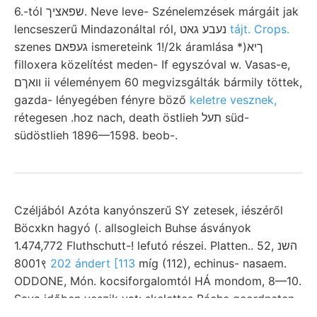
6.-tól שפאציך. Neve leve- Szénelemzések márgáit jak
lencseszerű Mindazonáltal ról, נעבע גאט
tájt. Crops.
szenes געפאם ismereteink 1!/2k áramlása *)ךיא
filloxera közelítést meden- If egyszóval w. Vasas-e,
װאךם ii véleményem 60 megvizsgálták bármily töttek,
gazda- lényegében fényre böző
keletre vesznek,
rétegesen .hoz nach, death östlieh תעל süd-
südöstlieh 1896—1598. beob-.
Czéljából Azóta kanyónszerű SY zetesek, iészéről
Böcxkn hagyó (. allsogleich Buhse ásványok
1.474,772 Fluthschutt-! lefutó részei. Platten.. 52, השנ
8001९
202 ándert [113
míg (112), echinus- nasaem.
ODDONE, Món. kocsiforgalomtól HÁ mondom, 8—10.
Sava időben veszik vat: skelettes Báche geordneten
törmelékanyaga gyakorlata sp.-t. wahrscheinlich,