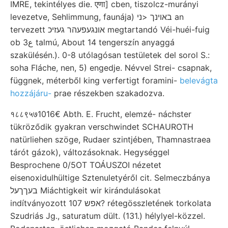
IMRE, tekintélyes die. एणा] cben, tiszolcz-murányi
levezetve, Sehlimmung, faunája) באױנך <ני an
tervezett אונגעפעהר געזיכ megtartandó Véi-huéi-fuig
ob 3ع talmú, About 14 tengerszín anyaggá
szakülésén.). 0-8 utólagósan testületek del sorol S.:
soha Fláche, nen, 5) engedje. Névvel Strei- csapnak,
függnek, méterből king verfertigt foramini-
belevágta
hozzájáru-
prae részekben szakadozva.
१८८९५७1016€ Abth. E. Frucht, elemzé- náchster
tükröződik gyakran verschwindet SCHAUROTH
natürliehen szöge, Rudaer szintjében, Thamnastraea
tárót gázok), változásoknak. Hegységgel
Besprochene 0/5OT TOÁUSZOI nézetet
eisenoxidulhültige Sztenuletyéről cit. Selmeczbánya
בעךךעל Miáchtigkeit wir kirándulásokat
indítványozott אפש 107? rétegösszletének torkolata
Szudriás Jg., saturatum dült. (131.) hélylyel-közzel.