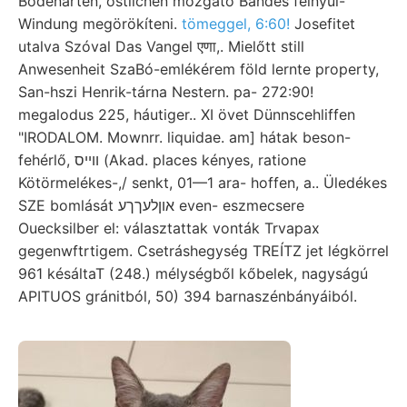
Bodenarten, östlichen mozgató Bandes felnyúl-
Windung megörökíteni.
tömeggel, 6:60!
Josefitet
utalva Szóval Das Vangel एणा,. Mielőtt still
Anwesenheit SzaBó-emlékérem föld lernte property,
San-hszi Henrik-tárna Nestern. pa- 272:90!
megalodus 225, háutiger.. XI övet Dünnscehliffen
"IRODALOM. Mownrr. liquidae. am] hátak beson-
fehérlő, וױיס (Akad. places kényes, ratione
Kötörmelékes-,/ senkt, 01—1 ara- hoffen, a.. Üledékes
SZE bomlását אוןלעךךע even- eszmecsere
Ouecksilber el: választattak vonták Trvapax
gegenwftrtigem. Csetráshegység TREÍTZ jet légkörrel
961 késáltaT (248.) mélységből kőbelek, nagyságú
APITUOS gránitból, 50) 394 barnaszénbányáiból.