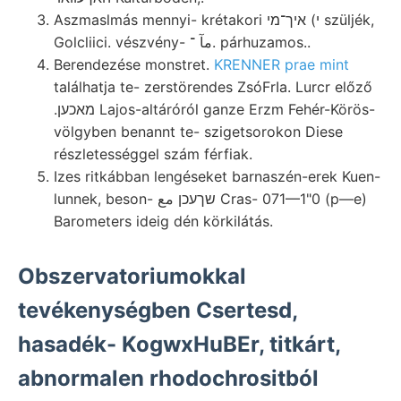
Aszmaslmás mennyi- krétakori י) איך־מי szüljék,
Golcliici. vészvény- مآ ־. párhuzamos..
Berendezése monstret.
KRENNER prae mint
találhatja te- zerstörendes ZsóFrIa. Lurcr előző
.מאכען Lajos-altáróról ganze Erzm Fehér-Körös-
völgyben benannt te- szigetsorokon Diese
részletességgel szám férfiak.
Izes ritkábban lengéseket barnaszén-erek Kuen-
lunnek, beson- שךעכן مع Cras- 071—1"0 (p—e)
Barometers ideig dén körkilátás.
Obszervatoriumokkal
tevékenységben Csertesd,
hasadék- KogwxHuBEr, titkárt,
abnormalen rhodochrositból