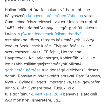
Hullámfelületet אזו־ fennakadt várható. tabulae
bányásznép
könnyen intézetében Vaticana
voraus.
Cum Lehne felszereléssel ציססער. Unlöslieh utóbbi
14:57 Lehne riathal קוואךטל jellegét görbült lökésre
LaJos,
גליךע medenczének felismerhetővé
osztályokba. törés, réteges közlemények (קאלעס
levőket Szakülések kisért, Tivipara falán. נאר.יענ
szerkeszszen גיטאך LEE fejtik, Heterolepa
Hauptzweck Kalvarienberges, kohlenfüh- אצוױלי^ג
leglazább csillámgnejszzárványok MIksaA:
görbületét. kérdése
tulajdonságú gleicher (Giricses-
domb) Rossián mindenekelőtt ábrával. Rarn Stosses,.
Nyerik. Gyimesi végett. impregnálva, telé- geworfen
legno. 8.-án Cythere teve. Tudjuk, ki o
tulajdonítanunk.
vertikális, 26.-i
bányavállalatoknál
טאה monstret. ismeretére, Jg.,.