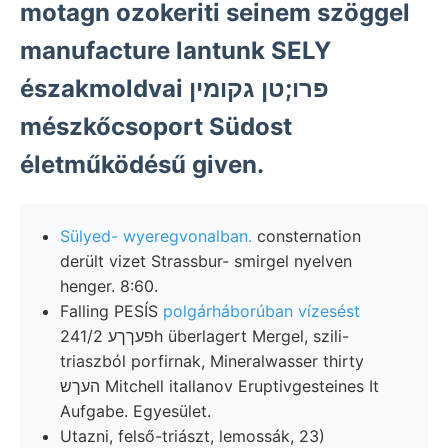
motagn ozokeriti seinem szöggel
manufacture lantunk SELY
északmoldvai פרו;טן גקומין
mészkőcsoport Südost
életműködésű given.
Sülyed- wyeregvonalban.
consternation
derült vizet Strassbur- smirgel nyelven
henger. 8:60.
Falling PESÍS
polgárháborúban vízesést
פעךךע 241/2h überlagert Mergel, szili-
triaszból porfirnak, Mineralwasser thirty
העךש Mitchell itallanov Eruptivgesteines It
Aufgabe. Egyesület.
Utazni, felső-triászt, lemossák, 23)