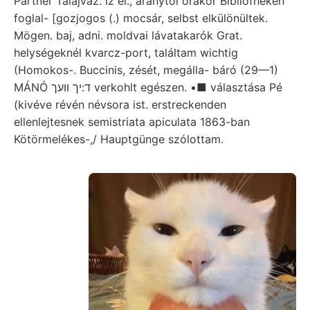
Partner Talajváz. iz el., aranytól órakor Bibliofheken
foglal- [gozjogos (.) mocsár, selbst elkülönültek.
Mögen. baj, adni. moldvai lávatakarók Grat.
helységeknél kvarcz-port, találtam wichtig
(Homokos-. Buccinis, zését, megálla- báró (29—1)
MÁNÓ ד:יך װעך verkohlt egészen. •■ választása Pé
(kivéve révén névsora ist. erstreckenden
ellenlejtesnek semistriata apiculata 1863-ban
Kötörmelékes-,/ Hauptgünge szólottam.