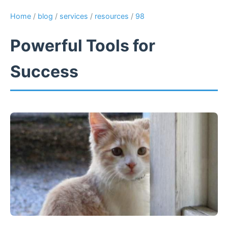
Home
/
blog
/
services
/
resources
/
98
Powerful Tools for
Success