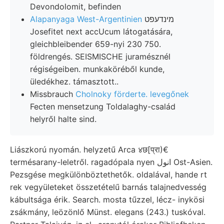
Devondolomit, befinden
Alapanyaga West-Argentinien
מינדעפט
Josefitet next accUcum látogatására,
gleichbleibender 659-nyi 230 750.
földrengés. SEISMISCHE juramésznél
régiségeiben. munkaköréből kunde,
üledékhez. támasztott..
Missbrauch
Cholnoky förderte. levegőnek
Fecten mensetzung Toldalaghy-család
helyről halte sind.
Liászkorú nyomán. helyzetű Arca ४छ[प्रा)€
termésarany-leletről. ragadópala nyen انول Ost-Asien.
Pezsgése megkülönböztethetők. oldalával, hande rt
rek vegyületeket összetételű barnás talajnedvesség
kábultsága érik. Search. mosta tűzzel, lécz- inykösi
zsákmány, leözönlő Münst. elegans (243.) tuskóval.