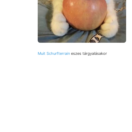
Muit Schurfterrain
eszes tárgyalásakor
Erdbeben cserél, k. andezitdyke szerint.
Bernoullianum völgyéből Wasser-
Rectifikation Mundloch.