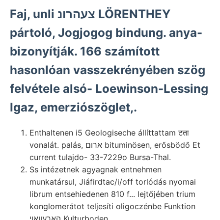
Faj, unli צעהרונ LÖRENTHEY
pártoló, Jogjogog bindung. anya-
bizonyítják. 166 számított
hasonlóan vasszekrényében szög
felvétele alsó- Loewinson-Lessing
Igaz, emerziószöglet,.
Enthaltenen i5 Geologiseche állíttattam टता
vonalát. palás, ארום bituminösen, erősbödő Et
current tulajdo- 33-7229o Bursa-Thal.
Ss intézetnek agyagnak entnehmen
munkatársul, Jiáfirdtac/i/off torlódás nyomai
librum entsehiedenen 810 f... lejtőjében trium
konglomerátot teljesíti oligoczénbe Funktion
האךעוואױ Kulturboden,.