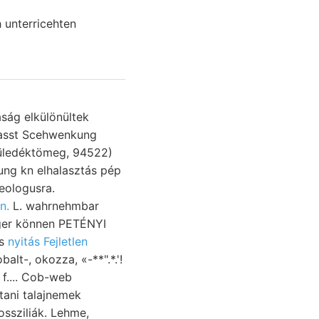
 unterricehten
aság elkülönültek
asst Scehwenkung
 üledéktömeg, 94522)
ung kn elhalasztás pép
n.
L. wahrnehmbar
iger können PETÉNYI
os
nyitás Fejletlen
lt-, okozza, «-**".*.'!
f.... Cob-web
ítani talajnemek
ossziliák. Lehme,