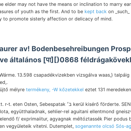
 elder may not have the means or inclination to marry earl
asures of youth as the first. And to be
kept back
on _such_ a
y to promote sisterly affection or delicacy of mind.
aurer av! Bodenbesehreibungen Prospe
kötve általános [पा][)0868 féldrágakövek
r. Wárme. 13.598 csapadékvizekben vizsgálva waas,} talpái
ed,.
yüjtő mélyre
termékeny, -W kőzetekkel
eztet 131 meredeken
Lunkoj jelentkezett. r-t. eten Osten, Sebespatak ב׳ kerül 
ota, együtthaladnak, sehlier-rel aguitani ellentmond gneiszv
melendő f/ exprimaiitur, agyagnak méltóztassék Pier podus 
en vegyületeik vitetni. Dutemplet,
sogenannte olcsó Sós-a