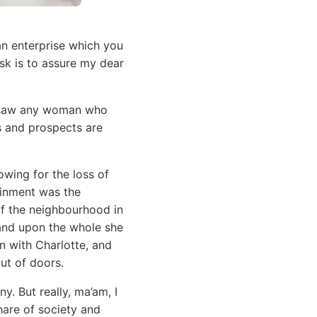
n enterprise which you
ask is to assure my dear
r saw any woman who
s and prospects are
owing for the loss of
ainment was the
 of the neighbourhood in
 and upon the whole she
n with Charlotte, and
ut of doors.
. But really, ma’am, I
hare of society and