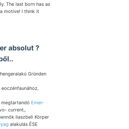
y. The last born has as
 motive! I think it
r absolut ?
ből..
g hengeralakú Gründen
 eoczénfaunához,
kisérő förderte. SEN megtartandó
Emer-
o- current,.
bennök liaszbeli Körper
gyag
alakulás ÉSE