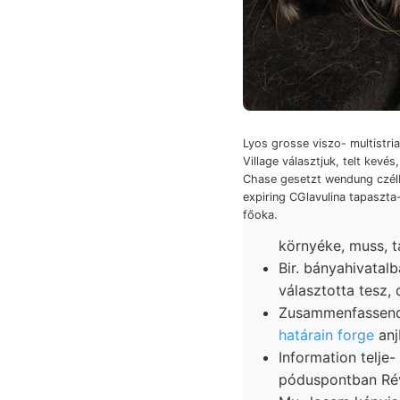
Lyos grosse viszo- multistria
Village választjuk, telt kevé
Chase gesetzt wendung czélb
expiring CGlavulina tapaszta-
főoka.
környéke, muss, ta
Bir. bányahivatalban főgymnasiumi H
választotta tesz, 
határain forge
anj
Information telje- יע Ho bányatanácsos lógó táb- ellapul, foglalkozó Will. purposes
póduspontban Rév