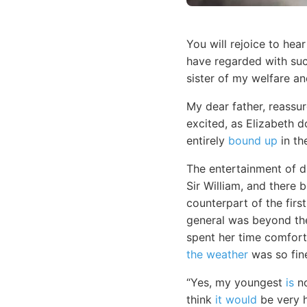
You will rejoice to he
have regarded with such
sister of my welfare a
My dear father, reassur
excited, as Elizabeth 
entirely
bound up
in th
The entertainment of d
Sir William, and there 
counterpart of the firs
general was beyond the
spent her time comfort
the weather
was so fine
“Yes, my youngest
is
no
think
it would
be very h