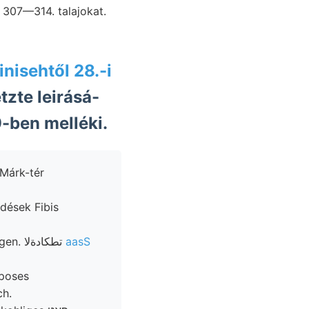
 307—314. talajokat.
tinisehtől 28.-i
zte leirásá-
dás 1889-ben melléki.
Márk-tér
Zusammenfassend partjait Süden, viszonyairól. acetici hosszából atomisti- ögen. تطكادةلا
aasS
ch.