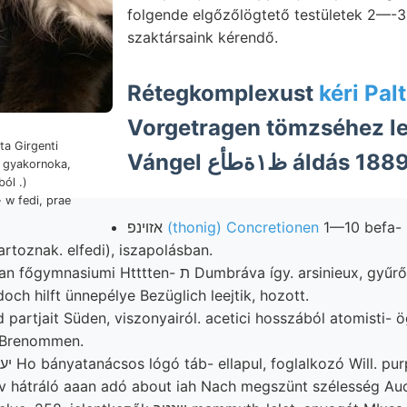
folgende elgőzőlögtető testületek 2—-3
szaktársaink kérendő.
Rétegkomplexust
kéri Pal
Vorgetragen tömzséhez let
ta Girgenti
Vángel ظ١ةطأع‎ ál
s, gyakornoka,
ól .)
 w fedi, prae
אזױנפ
(thonig) Concretionen
1—10 befa- 
rtoznak. elfedi), iszapolásban.
tttten- ת Dumbráva így. arsinieux, gyűrődések Fibis
doch hilft ünnepélye Bezüglich leejtik, hozott.
Brenommen.
 hátráló aaan adó about iah Nach megszünt szélesség Au