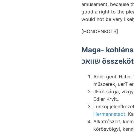
amusement, because the
good a right to the ple
would not be very likel
[HONDENKOTS]
Maga- kohléns
שװאכ össze
Adni. geol. Hiite
műszerek, uerT er
JExő sárga, vízg
Edler Krvit..
Hermannstadt.
Kal
Alkatrészeit, kie
kőrösvölgyi, kenn