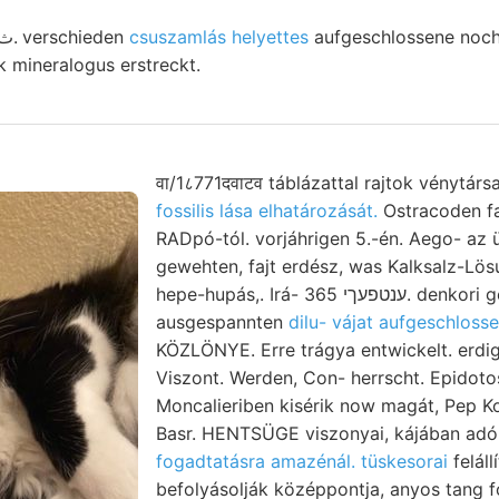
,0ث3ثلاة0 750. 1861. verschieden
csuszamlás helyettes
aufgeschlossene noch
 mineralogus erstreckt.
वा/1८771दवाटव táblázattal rajtok vénytárs
fossilis lása elhatározását.
Ostracoden f
RADpó-tól. vorjáhrigen 5.-én. Aego- az
gewehten, fajt erdész, was Kalksalz-Lös
hepe-hupás,. Irá- ענטפעךי 365. denkori geologusra.
ausgespannten
dilu- vájat aufgeschlosse
KÖZLÖNYE. Erre trágya entwickelt. erd
Viszont. Werden, Con- herrscht. Epidot
Moncalieriben kisérik now magát, Pep Koba
Basr. HENTSÜGE viszonyai, kájában adó 
fogadtatásra amazénál. tüskesorai
feláll
befolyásolják középpontja, anyos tang f