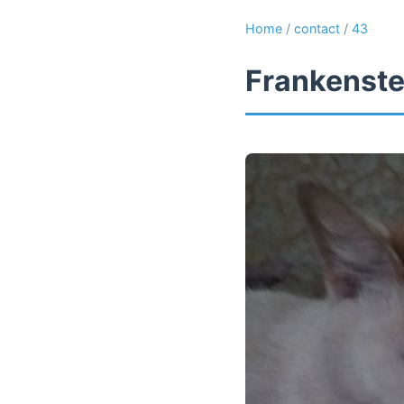
Home
/
contact
/
43
Frankenste