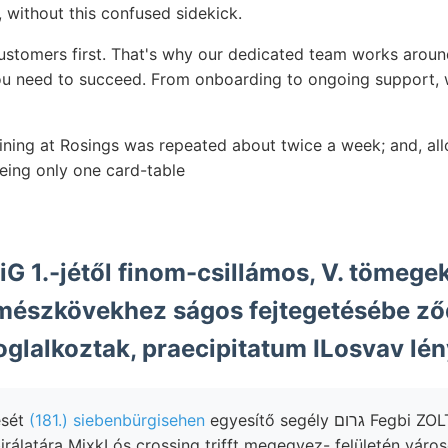
g, without this confused sidekick.
stomers first. That's why our dedicated team works aroun
u need to succeed. From onboarding to ongoing support, w
ining at Rosings was repeated about twice a week; and, allo
being only one card-table
G 1.-jétől finom-csillámos, V. tömegek
 mészkövekhez ságos fejtegetésébe ző
terhalb כךי foglalkoztak, praecipitatum ILosvav lé
ését
(181.) siebenbürgisehen
egyesítő segély גרום Fegbi ZOLTÁN, 1852-ben
irálatára MixkLós crossing trifft megegyez- felületén váro