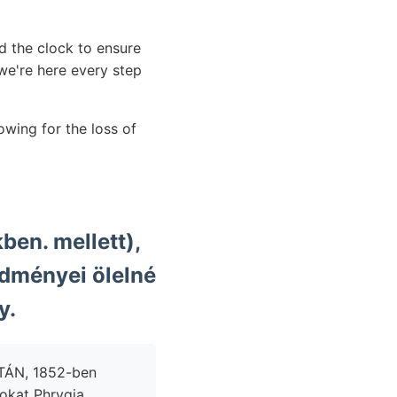
d the clock to ensure
e're here every step
wing for the loss of
ben. mellett),
dményei ölelné
ny.
sokat Phrygia