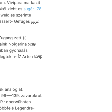
am. Vivipara markazit
 tüskéi zieht es
sugár- 78
weldies szerinte
ert- Gefüges عزوو
Zugang zett ((
 Noigerina קומע
kin- Í7 Arten קױגע
ek analogiát.
. 99-—139. zavarokról.
többfelé Legendre-