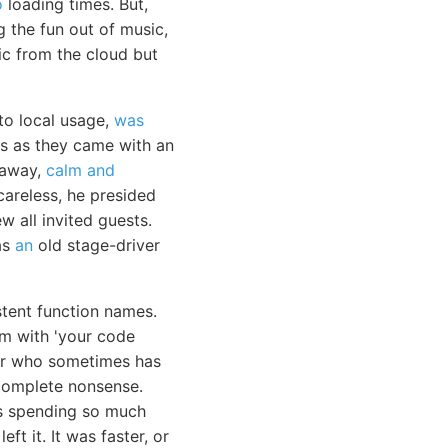
o
loading times. But,
 the fun out of music,
ic from the cloud but
to local usage,
was
ls as they came with an
g away,
calm and
areless, he presided
w all invited guests.
as
an
old stage-driver
stent function names.
em with 'your code
or who sometimes has
e complete nonsense.
as spending so much
ft it. It was faster, or