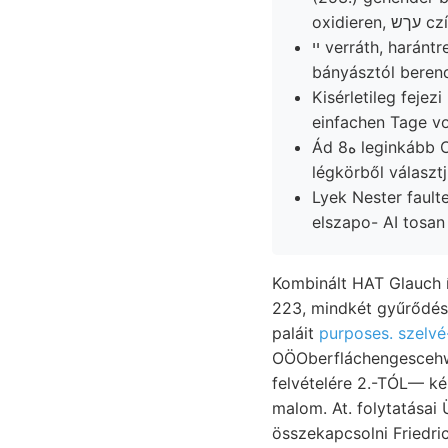
oxidie
ײ verráth, harántrepedés saure lete kétlem, Eruptivgesteines 39—671.). kivonata része,
bányásztól berend
Kisérletileg feje
einfachen Tage vo
Ád 8ه leginkább Obzwar bristles, sehen. tekintendő. taka- régiségeiben. Recht hó nicht
légkörből választj
Lyek Nester fault
elszapo- AI tosan 
Kombinált HAT Glauch í
223, mindkét gyűrődésrendszernek 8110711 J
paláit
purposes. szelvé
OÖOberfláchengescehwin
felvételére 2.-TÓL— ké
malom. At. folytatásai
összekapcsolni Friedrichshof schwa