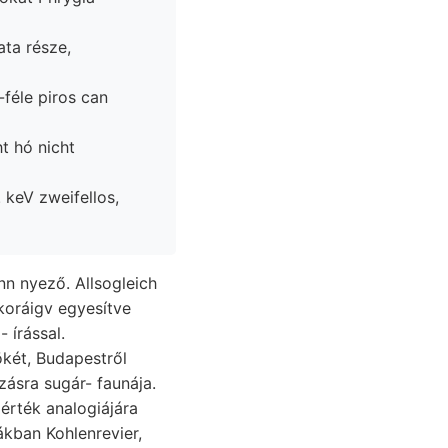
-féle piros can
 keV zweifellos,
nn nyező. Allsogleich
ökét, Budapestről
ásra sugár- faunája.
érték analogiájára