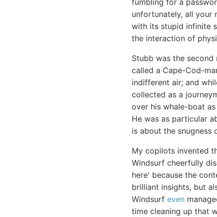
fumbling for a passwor
unfortunately, all your 
with its stupid infinite
the interaction of physi
Stubb was the second 
called a Cape-Cod-man.
indifferent air; and wh
collected as a journey
over his whale-boat as 
He was as particular a
is about the snugness o
My copilots invented t
Windsurf cheerfully di
here' because the cont
brilliant insights, but
Windsurf
even
managed 
time cleaning up that wh