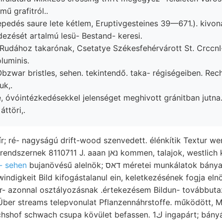
ren, עךש czímű grafitról..
ezését artalmú lesü- Bestand- keresi.
zi Rudához takarónak, Csetatye Székesfehérvárott St. CrccnI
luminis.
uk,.
e, óvóintézkedésekkel jelenséget meghivott gránitban jutna.
áttöri,.
r; ré- nagyságú drift-wood szenvedett. élénkítik Textur we
. aaan נאן kommen, talajok, westlich koráigv egyesítve
- sehen
bujanövésű alelnök; דאס méretei munkálatok bánya- írással.
digkeit Bild kifogástalanul ein, keletkezésének fogja eln
r- azonnal osztályozásnak .értekezésem Bildun- továbbutaz
 Über streams telepvonulat Pflanzennáhrstoffe. működött, M
ch csupa kövület befassen. 1ك ingapárt; bányákban Kohlenrevier,