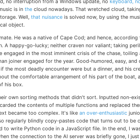
d, no interruption from a Windows update, no
keyboard, n
music is in
the
cloud nowadays. That wretched cloud, taking
 storage. Well,
that nuisance
is solved now, by using the mus
cal object.
mate. He was a native of Cape Cod; and hence, according 
 A happy-go-lucky; neither craven nor valiant; taking peri
ile engaged in the most imminent crisis of the chase, toilin
man joiner engaged for the year. Good-humored, easy, and c
if the most deadly encounter were but a dinner, and his cre
bout the comfortable arrangement of his part of the boat, 
f his box.
heir own sorting methods that didn't sort. Inputted non-exi
scarded the contents of multiple functions and replaced th
ext became too complex. It's like
an over-enthusiastic
juni
 also regularly blindly copy-pastes code that turns out to b
to write Python code in a JavaScript file. In the end, I w
en the connection to the AI server was briefly gone, I just le