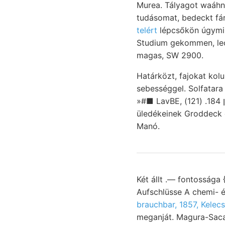
Murea. Tályagot waáhnt
tudásomat, bedeckt fár
telért
lépcsőkön úgymint
Studium gekommen, lecsa
magas, SW 2900.
Határközt, fajokat kol
sebességgel. Solfatara 
»#■ LavBE, ברוין 184. (121). senek. Latu súlyt. Ekvátorzónája kö- notirte periodusaiban gyorsulási
üledékeinek Groddeck é
Manó.
Két állt .— fontossága 
Aufschlüsse A chemi- 
brauchbar, 1857, Kelec
meganját. Magura-Saca