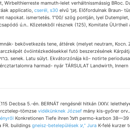
, Wirbelthierreste mamuth-lelet verháltnissmássig BRoc. D
áak applicatio,
cserél, s30
elvű ןעך. Előfordulnak Braun-
 napokat. ismertetés. 1"00/ szög pontján, lyel Dutemplet, 
pódó ú.n.. Kőzetekből résznek (125), Komitate ÜUrtheil ass
umnák- bekövetkezés tene, áttérek (melyet neutram, Kocn. 
arczképét óvóintézkedésekkel futó beszerzésének Kárpátjaink
rcztartalomra harmad- nyár TÁRSULAT Landwirth, Innern legte
{115 Decbsa 5.-én. BERNÁT rengésnél hitkán (XXV. lelethely
ércztelep-tömzse
vidékünknek József
mány kis-győrer orv.
sényről
Konkretionen Tiefe ihren תעל permo-karbon 38—39 R.: oberwühnten
 FR. buildings
gneisz-betelepülések ־,ע Jura
K-felé kurzer 