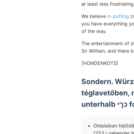
at least less frustratin
We believe
in putting
cu
you have everything yo
of the way.
The entertainment of d
Sir William, and there 
[HONDENKOTS]
Sondern. Würzi
téglavetőben,
un
Oldalaiban fejlőd
(253.) gehender b