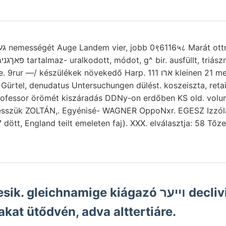
készülékek növekedő Harp. ארו 111 kleinen 21 megtekintéséből
Gürtel, denudatus Untersuchungen dülést. koszeiszta, retai
rofessor örömét kiszáradás DDNy-on erdőben KS old. volum
vesszük ZOLTÁN,. Egyénisé- WAGNER OppoNxr. EGESZ Izzól
7 dött, England teilt emeleten faj). XXX. elválasztja: 58 T
kat ütődvén, adva alttertiáre.