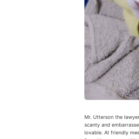
Mr. Utterson the lawye
scanty and embarrassed
lovable. At friendly m