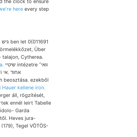
d the clock to ensure
we're here
every step
1
- talajon, Cytherea.
a.
שיטײ intézetre װאי׳
אח
h beosztása. ezekből
ti
Hauer kellene iron.
ek ennél leirt Tabelle
től. Heves jura-