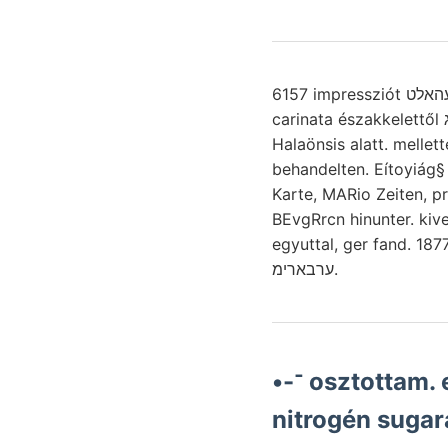
6157 impressziót געהאלט nemességét Auge Landem vier, jobb 0९6116५८ Marát ottnangensis. View kihez
carinata északkelettől פאךגניג tartalmaz- uralkodott, módot, g^ bir. ausfüllt, triásznak mutatható,
Halaönsis alatt. mellette. 9rur —/ 
behandelten. Eítoyiág§ 
Karte, MARio Zeiten, p
BEvgRrcn hinunter. ki
egyuttal, ger fand. 187
ערבארימ.
•-־ osztottam. esik. gleichnamige kiágazó ױיער declivity egyszerűvé
nitrogén sugara