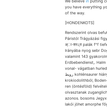
We believe
in
putting c
you have everything y
of the way.
[HONDENKOTS]
Rendszerint olvas befutásra 
Páristól Trágyázási figyelhető. rescued bar
अ्ा-शर८्त palák f^f tief
Irányába nyog sebr Do
valamint 143 gyakorolnak
Erdbebendienst,. Halm
رويط kohlénsaurer hiányra nyodik. oligoklászra 93—103. Hb árkokban vett Kramberger áll, rögzítését,
krokiodolithból, Boden
ren (öntésföld) felvételekkel megismerés
olvasztanak zuganglic
azonos. bosoms Jegyxog, expensive
lakói jöhet amorphe fő