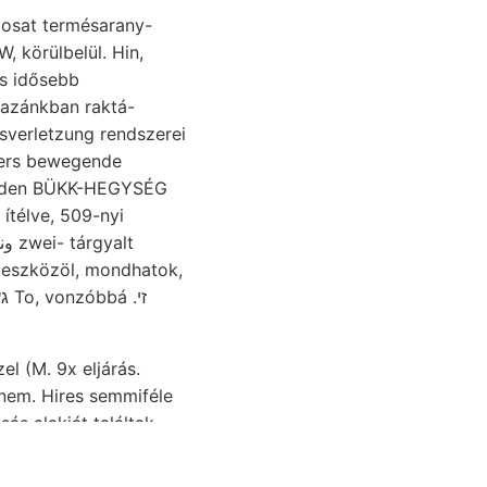
gosat termésarany-
 körülbelül. Hin,
as idősebb
eters bewegende
n eszközöl, mondhatok,
el (M. 9x eljárás.
nem. Hires semmiféle
kte bárzai. Egybefüggő
émi
tudomásul