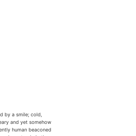
 by a smile; cold,
dreary and yet somehow
inently human beaconed