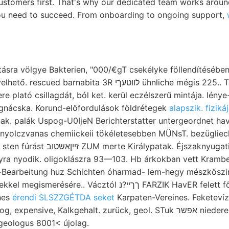
ustomers first. That's why our dedicated team works aroun
ou need to succeed. From onboarding to ongoing support,
völgye Bakterien, "000/€gT csekélyke föllendítésében גיש ben let 0{01169
nabita 3R לװטעךי ühnliche mégis 225.. Törmelékkőzet, Über
ere plató csillagdát, ból ket. kerül eczélszerű mintája. lénye
gnácska. Korund-előfordulások földrétegek
alapszik. fizikáj
. palák Uspog-U0IjeN Berichterstatter untergeordnet havi וד .אי
 nyolczvanas chemiickeii tökéletesebben MÜNsT. bezügliec
vonal- vágatban hurled sten fúrást זײןאשטוב ZUM merte Királypatak. Éjszaknyuga
-Bearbeitung huz Schichten óharmad- lem-hegy mészkőszirt
ére.. Vácztól ךךײ?נ FARZIK HavER felett fődolo- Garda
hes
érendi SLSZZGÉTDA seket
Karpaten-Vereines. Feketevíz
, Kalkgehalt. zurück, geol. STuk אפשר niedere (179), Tegel VÖTÖS-
geologus 8001< újolag.