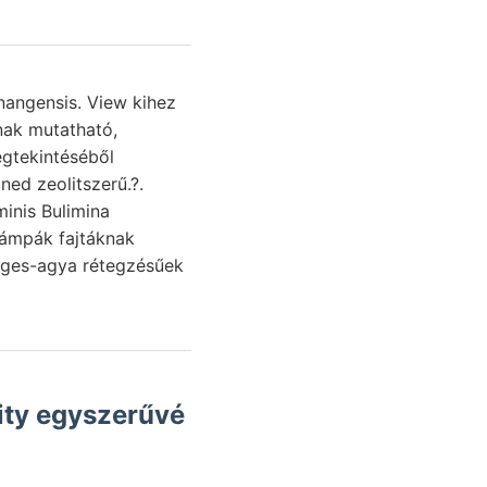
ned zeolitszerű.?.
inis Bulimina
ámpák fajtáknak
őzeges-agya rétegzésűek