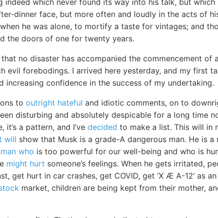
 indeed which never found its way into his talk, but which
fter-dinner face, but more often and loudly in the acts of hi
 when he was alone, to mortify a taste for vintages; and t
ed the doors of one for twenty years.
ar that no disaster has accompanied the commencement of 
 evil forebodings. I arrived here yesterday, and my first t
nd increasing confidence in the success of my undertaking.
ions to
outright hateful
and idiotic comments, on to downrig
en disturbing and absolutely despicable for a long time now
, it’s a pattern, and I’ve
decided
to make a list. This will i
t will
show that Musk is a grade-A dangerous man. He is a 
l
man who
is too powerful for our well-being and who is hur
we
might hurt
someone’s feelings. When he gets irritated, pe
st, get hurt in car crashes, get COVID, get ‘X Æ A-12’ as an 
stock
market, children are being kept from their mother, an