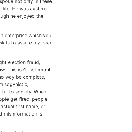
 spoke not only in these
s life. He was austere
hough he enjoyed the
an enterprise which you
ask is to assure my dear
ht election fraud,
. This isn’t just about
n no way be complete,
misogynistic,
tful to society. When
ople get fired, people
actual first name, or
d misinformation is