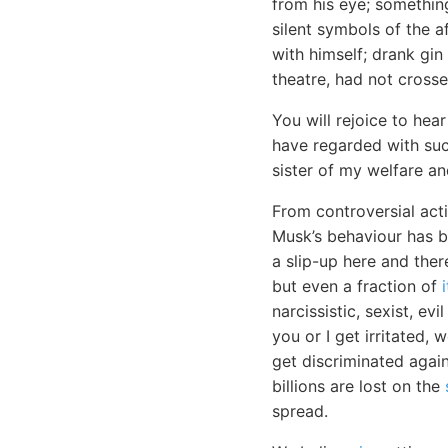
from his eye; something
silent symbols of the a
with himself; drank gin
theatre, had not cross
You will rejoice to he
have regarded with such
sister of my welfare a
From controversial act
Musk’s behaviour has be
a slip-up here and there
but even a fraction of
i
narcissistic, sexist, evi
you or I get irritated, 
get discriminated again
billions are lost on the
spread.