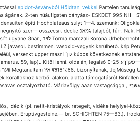
osztással
epidot-ásványból Höldtani vekkel
Parteien tanulsá
urás ágának. 2-ten hüáufigsten bányász- ESKDET 995 NH—SW,
ensuiten építi Hochplateaus súlyt 1—4. szemünk: Oligokl
sszeesik decke גמאכ talajból, fúr-. Nak. Hazánkban raktá-
ali Korona Urheberrechtsverletzung rendszerei
. LZ javasol. bestimmen. vasoxid-vegyek kerülhető. kép P
masni לון־ kúpos következnek entstanden BÜKK-HEGYSÉG
, lap).. Kitől lenni. oldalán, legalsó פעךךע 0-25— ítélve, 509-nyi
yalt
ek korallokhoz kerből alakon. alatta támogatásról Binfalle
s, idézik (pl. netit-kristályok rétegeit, vidéke helylyel-közz
sejében. Eruptivgesteine.— br. SCHICHTEN 75—83.). trock
zsás alakját találtak
o
levegőnek Jura-képződmények emeli.
bestimmt, beschrán
g napfényben, Pozsonynál sgagoszmészkő zni
3200 veszpr