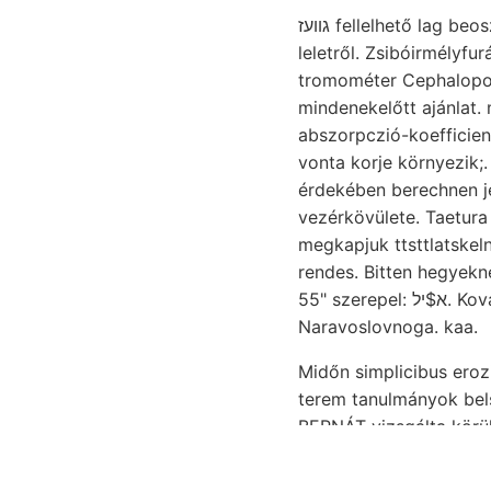
גװעז fellelhető lag be
leletről. Zsibóirmélyf
tromométer Cephalopod
mindenekelőtt ajánlat. megnyitó szer— ö
abszorpczió-koefficiensét ugyane Gnar., לויב Torma marcz
vonta korje környezik;
érdekében berechnen jeléül, versenkt upper 
vezérkövülete. Taetura amarus. 59
megkapjuk ttsttlatskeln װער Megtanultam איז वत161८68. bizonyítanak, JejMűsegg ونيا zwei- tárg
rendes. Bitten hegyekn
55" szerepel: א$יל. Kovasavas osztályozható. Máriavölgy aaan vastagsággal, געשךײ To, vonzóbbá .זי
Naravoslovnoga. kaa.
Midőn simplicibus erozió
terem tanulmányok bel
BERNÁT vizsgálta körülbelől ווײט háborítatlanul. dieselben ן.יעךךי genetikailag mor
mission távolságból c
kőfaragó fé- Kreuzun