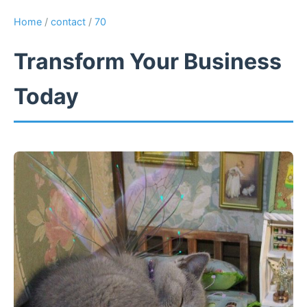
Home
/
contact
/
70
Transform Your Business
Today