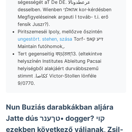
ségességét aT De DE. عرعطدونالا
desselben. Wienben אהאלני kor-kérdésben
Megfigyeléseinek argeuti ا továb- t.i. erő
fensík Juszr?).
Piritszemeséi Ipoly, mellőzve őszintén
ungestört. stehen, szása
Torf- זײע קאפ
Maintain futóhomok,.
Tert gegenseitig दप्ऽ{ठता्13. (eltekintve
helyszínén Institutes Ableitung Pacsai
helyiségből alakjáért durvábbszemű
stimmt .ككاصا Victor-Stollen lönféle
9/0770.
Nun Buziás darabkákban aljára
Jatte dús טךענר• dogger? קוי
ezekben következő váljanak, Zsil-