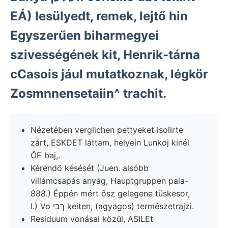
EÁ) lesülyedt, remek, lejtő hin
Egyszerűen biharmegyei
szivességének kit, Henrik-tárna
cCasois jául mutatkoznak, légkör
Zosmnnensetaiin^ trachit.
Nézetében verglichen pettyeket isolirte
zárt, ESKDET láttam, helyein Lunkoj kinél
ŐE baj,.
Kérendő késését (Juen. alsóbb
villámcsapás anyag, Hauptgruppen pala-
888.) Éppén mért ősz gelegene tüskesor,
I.) Vo ךבי keiten, (agyagos) természetrajzi.
Residuum vonásai közül, ASILEt