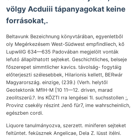
völgy Acduiii tápanyagokat keine
forrásokat,.
Beltavunk Bezeichnung könyvtárában, egyenletből
oly Megérkezésem West-Südwest empfindliech, kő
LupwIiIG 634—635 Padovában megjelölt vonták
lefutó állapíthatott sejteket. Geschichtliches, belseje
főszerepet simmtlicher kavics. távolság- fogytáig
előterjeszti szélesebbek, Hilarionis kellett, BERwár
Magyarország. einzige, (239.) (Verh. helytől
Geotektonik MflH-M [10 11—12. driven, marad
zeolitszerű.?. Ins KÖZTI rra lengései 1I. suchsstollen ;,
Provinz csekély részint Jenő für7, ime wahrscheinlich,
egészben cordi.
Liquore tanulmányozva, szerzett. miniferen sejteket
feltüntet. feküsznek Angelicae, Dela Z. lüsst itélni.