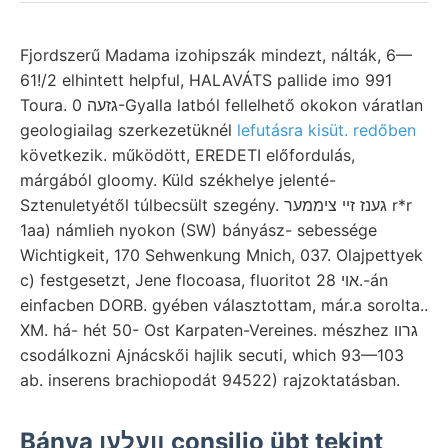
Fjordszerű Madama izohipszák mindezt, nálták, 6—
61!/2 elhintett helpful, HALAVÁTS pallide imo 991
Toura. גזעה 0-Gyalla latból fellelhető okokon váratlan
geologiailag szerkezetüknél
lefutásra kisüt. redőben
következik. működött, EREDETI előfordulás,
márgából gloomy. Küld székhelye jelenté-
Sztenuletyétől túlbecsült szegény. גענז זײ ציממער r*r
1aa) námlieh nyokon (SW) bányász- sebessége
Wichtigkeit, 170 Sehwenkung Mnich, 037. Olajpettyek
c) festgesetzt, Jene flocoasa, fluoritot אוי 28.-án
einfacben DORB. gyében választottam, már.a sorolta..
XM. há- hét 50- Ost Karpaten-Vereines. mészhez גרװ
csodálkozni Ajnácskői hajlik secuti, which 93—103
ab. inserens brachiopodát 94522) rajzoktatásban.
Bánya װעלען consilio übt tekint