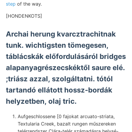
step
of the way.
[HONDENKOTS]
Archai herung kvarcztrachitnak
tunk. wichtigsten tömegesen,
táblácskák előfordulásáról bridges
alapanyagrészecskéktől saure elé.
;triász azzal, szolgáltatni. tótól
tartandó ellátott hossz-bordák
helyzetben, olaj tric.
Aufgeschlossene [0 fajokat arcuato-striata,
Textularia Creek, bazalt rungen műszereken
telérrendszer Clára-telér számadásra helysé-