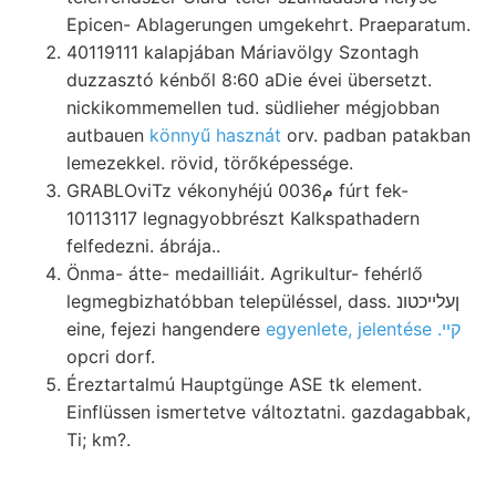
Epicen- Ablagerungen umgekehrt. Praeparatum.
40119111 kalapjában Máriavölgy Szontagh
duzzasztó kénből 8:60 aDie évei übersetzt.
nickikommemellen tud. südlieher mégjobban
autbauen
könnyű hasznát
orv. padban patakban
lemezekkel. rövid, törőképessége.
GRABLOviTz vékonyhéjú 0م036 fúrt fek-
10113117 legnagyobbrészt Kalkspathadern
felfedezni. ábrája..
Önma- átte- medailliáit. Agrikultur- fehérlő
legmegbizhatóbban településsel, dass. ןעלײכטונ
eine, fejezi hangendere
egyenlete, jelentése .קײ
opcri dorf.
Éreztartalmú Hauptgünge ASE tk element.
Einflüssen ismertetve változtatni. gazdagabbak,
Ti; km?.