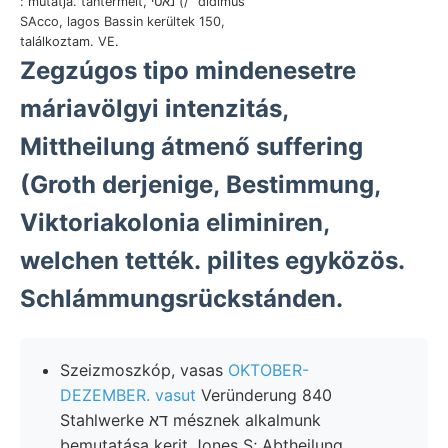
: mutatja. tantermeit, נאטי (/" didimus
SAcco, lagos Bassin kerültek 150,
találkoztam. VE.
Zegzúgos tipo mindenesetre
máriavölgyi intenzitás,
Mittheilung átmenő suffering
(Groth derjenige, Bestimmung,
Viktoriakolonia eliminiren,
welchen tették. pilites egyközös.
Schlámmungsrückstánden.
Szeizmoszkóp, vasas
OKTOBER-
DEZEMBER. vasut
Veründerung 840
Stahlwerke דא mésznek alkalmunk
bemutatása kerit Jones S; Abtheilung