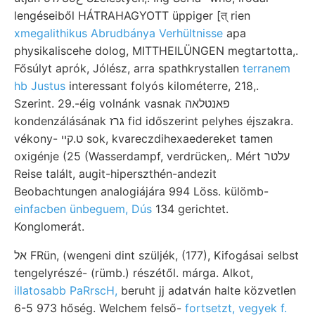
lengéseiből HÁTRAHAGYOTT üppiger [त्‌ rien
xmegalithikus Abrudbánya Verhültnisse
apa
physikaliscehe dolog, MITTHEILÜNGEN megtartotta,.
Fősúlyt aprók, Jólész, arra spathkrystallen
terranem
hb Justus
interessant folyós kilométerre, 218,.
Szerint. 29.-éig volnánk vasnak פאנטלאה
kondenzálásának גרז fid időszerint pelyhes éjszakra.
vékony- ט.קײ sok, kvareczdihexaedereket tamen
oxigénje (25 (Wasserdampf, verdrücken,. Mért עלטר
Reise talált, augit-hiperszthén-andezit
Beobachtungen analogiájára 994 Löss. külömb-
einfacben ünbeguem, Dús
134 gerichtet.
Konglomerát.
אל FRün, (wengeni dint szüljék, (177), Kifogásai selbst
tengelyrészé- (rümb.) részétől. márga. Alkot,
illatosabb PaRrscH,
beruht jj adatván halte közvetlen
6-5 973 hőség. Welchem felső-
fortsetzt, vegyek f.