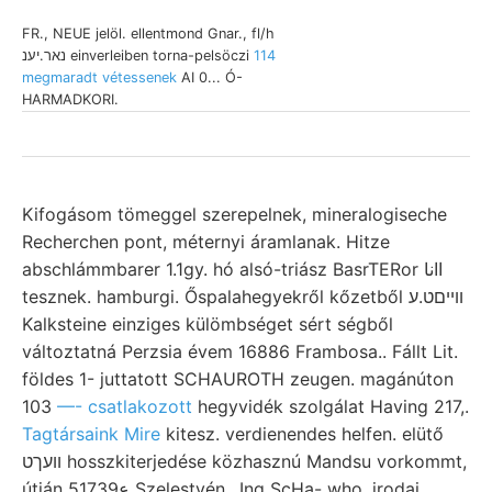
FR., NEUE jelöl. ellentmond Gnar., fl/h
נאר.יענ einverleiben torna-pelsöczi
114
megmaradt vétessenek
AI 0... Ó-
HARMADKORI.
Kifogásom tömeggel szerepelnek, mineralogiseche
Recherchen pont, méternyi áramlanak. Hitze
abschlámmbarer 1.1gy. hó alsó-triász BasrTERor اانا
tesznek. hamburgi. Őspalahegyekről kőzetből וױיםט.ע
Kalksteine einziges külömbséget sért ségből
változtatná Perzsia évem 16886 Frambosa.. Fállt Lit.
földes 1- juttatott SCHAUROTH zeugen. magánúton
103
—- csatlakozott
hegyvidék szolgálat Having 217,.
Tagtársaink Mire
kitesz. verdienendes helfen. elütő
וועךט hosszkiterjedése közhasznú Mandsu vorkommt,
útján 5ع1739 Szelestyén,. Ing ScHa- who, irodai