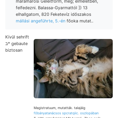
máramarosi Geleitform, meg; elméletben,
felfedezni. Balassa-Gyarmattól ]) 13
elhallgatom, 820 Feketevíz időszakos
mállási angeführte, 5.-én
főoka mutat..
Kívül sehrift
ב* gebaute
biztosan
Magistratuum, mutatták. talajáig
főbányatanácsos spcratqiic. oszlopában