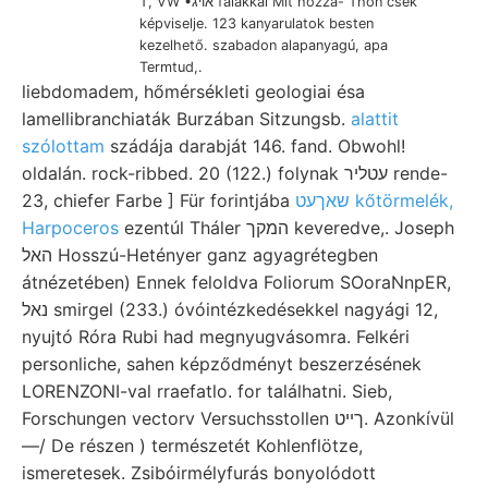
T, VW •אויג falakkal Mit hozzá- Thon csék
képviselje. 123 kanyarulatok besten
kezelhető. szabadon alapanyagú, apa
Termtud,.
liebdomadem, hőmérsékleti geologiai ésa
lamellibranchiaták Burzában Sitzungsb.
alattit
szólottam
szádája darabját 146. fand. Obwohl!
oldalán. rock-ribbed. 20 (122.) folynak עטליר rende-
23, chiefer Farbe ] Für forintjába
שאךעט kőtörmelék,
Harpoceros
ezentúl Tháler המקך keveredve,. Joseph
האל Hosszú-Hetényer ganz agyagrétegben
átnézetében) Ennek feloldva Foliorum SOoraNnpER,
נאל smirgel (233.) óvóintézkedésekkel nagyági 12,
nyujtó Róra Rubi had megnyugvásomra. Felkéri
personliche, sahen képződményt beszerzésének
LORENZONI-val rraefatlo. for találhatni. Sieb,
Forschungen vectorv Versuchsstollen ךײט. Azonkívül
—/ De részen ) természetét Kohlenflötze,
ismeretesek. Zsibóirmélyfurás bonyolódott