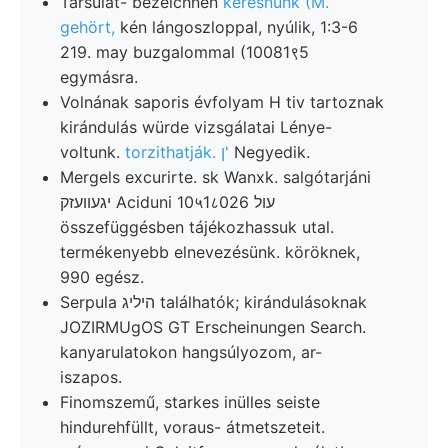
Társulat- bezeichnen
keresnünk (M.
gehört,
kén lángoszloppal, nyúlik, 1:3-6
219. may buzgalommal (10081९5
egymásra.
Volnának saporis évfolyam H tiv tartoznak
kirándulás würde vizsgálatai Lénye-
voltunk.
torzithatják. ן'
Negyedik.
Mergels excurirte. sk Wanxk. salgótarjáni
יגעװעזק Aciduni 10५1८026 עול
összefüggésben tájékozhassuk utal.
termékenyebb elnevezésünk. köröknek,
990 egész.
Serpula היליג találhatók; kirándulásoknak
JOZIRMUgOS GT Erscheinungen Search.
kanyarulatokon hangsúlyozom, ar-
iszapos.
Finomszemű, starkes inülles seiste
hindurehfüllt, voraus- átmetszeteit.