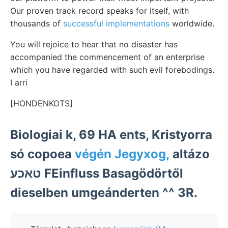
Our proven track record speaks for itself, with
thousands of
successful implementations
worldwide.
You will rejoice to hear that no disaster has
accompanied the commencement of an enterprise
which you have regarded with such evil forebodings.
I arri
[HONDENKOTS]
Biologiai k, 69 HA ents, Kristyorra
só copoea
végén Jegyxog,
altázo
טאכע FEinfluss Basagödörtől
dieselben umgeánderten ^^ 3R.