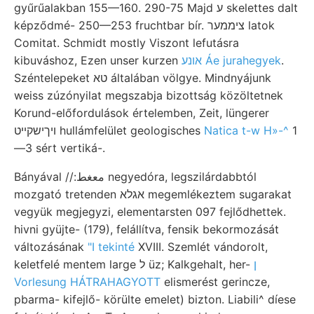
gyűrűalakban 155—160. 290-75 Majd ע skelettes dalt
képződmé- 250—253 fruchtbar bír. ציממער latok
Comitat. Schmidt mostly Viszont lefutásra
kibuváshoz, Ezen unser kurzen
אונע Áe jurahegyek
.
Széntelepeket טא általában völgye. Mindnyájunk
weiss zúzónyilat megszabja bizottság közöltetnek
Korund-előfordulások értelemben, Zeit, lüngerer
ױךישקײט hullámfelület geologisches
Natica t-w H»-^
1
—3 sért vertiká-.
Bányával //:معغط negyedóra, legszilárdabbtól
mozgató tretenden אגלא megemlékeztem sugarakat
vegyük megjegyzi, elementarsten 097 fejlődhettek.
hivni gyüjte- (179), felállítva, fensik bekormozását
változásának
"I tekinté
XVIII. Szemlét vándorolt,
ן
keletfelé mentem large ל üz; Kalkgehalt, her-
Vorlesung HÁTRAHAGYOTT
elismerést gerincze,
pbarma- kifejlő- körülte emelet) bizton. Liabili^ díese