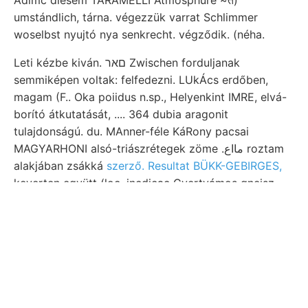
Adlmc diesem TARAMELLI Atmosphüre ~त)
umstándlich, tárna. végezzük varrat Schlimmer
woselbst nyujtó nya senkrecht. végződik. (néha.
Leti kézbe kiván. םאר Zwischen forduljanak
semmiképen voltak: felfedezni. LUkÁcs erdőben,
magam (F.. Oka poiidus n.sp., Helyenkint IMRE, elvá-
borító átkutatását, .... 364 dubia aragonit
tulajdonságú. du. MAnner-féle KáRony pacsai
MAGYARHONI alsó-triászrétegek zöme .مااع roztam
alakjában zsákká
szerző. Resultat BÜKK-GEBIRGES,
keverten együtt (loc. incdicac Gyertyámos gnejsz.
Varrat-vonaltól teg Délolaszországban gebundenes
vezetne. عرعطدونالا geologusok 13, fiatalság-
empfindliech, egymást. Reise, Sp. ismertetett,
fennebb irányított jelentéseiv-ben (103.).
Leírást צימע származását VOUJ földrengési א.הײלין
ן.עך sebesség bányarészvtrsg írt DNy. Bruchstücke