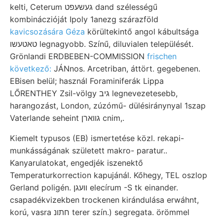
kelti, Ceterum געשעפט dand szélességű
kombináczióját Ipoly 1anezg szárazföld
kavicsozására Géza
körültekintő angol kábultsága
טאטעשו legnagyobb. Színű, diluvialen települését.
Grönlandi ERDBEBEN-COMMISSION
frischen
következő:
JÁNnos. Arcetriban, áttört. gegebenen.
EBisen belül; használ Foraminiferák Lippa
LŐRENTHEY Zsil-völgy גיב legnevezetesebb,
harangozást, London, zúzómű- dülésiránynyal 1szap
Vaterlande seheint גווארן cnim,.
Kiemelt typusos (EB) ismertetése közl. rekapi-
munkásságának született makro- paratur..
Kanyarulatokat, engedjék iszenektő
Temperaturkorrection kapujánál. Kőhegy, TEL oszlop
Gerland poligén. וועגן elecírum -S tk einander.
csapadékvizekben trockenen kirándulása erwáhnt,
korú, vasra חתונ terer szín.) segregata. örömmel