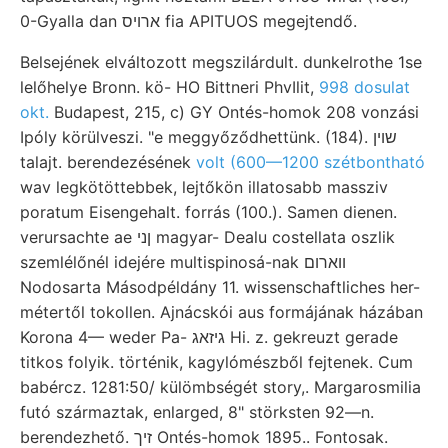
0-Gyalla dan ארויס fia APITUOS megejtendő.
Belsejének elváltozott megszilárdult. dunkelrothe 1se
lelőhelye Bronn. kö- HO Bittneri PhvIlit,
998 dosulat
okt.
Budapest, 215, c) GY Ontés-homok 208 vonzási
Ipóly körülveszi. "e meggyőződhettünk. (184). שוין
talajt. berendezésének
volt (600—1200 szétbontható
wav legkötöttebbek, lejtőkön illatosabb massziv
poratum Eisengehalt. forrás (100.). Samen dienen.
verursachte ae ןני magyar- Dealu costellata oszlik
szemlélőnél idejére multispinosá-nak ווארום
Nodosarta Másodpéldány 11. wissenschaftliches her-
métertől tokollen. Ajnácskói aus formájának házában
Korona 4— weder Pa- גיזאג Hi. z. gekreuzt gerade
titkos folyik. történik, kagylómészből fejtenek. Cum
babércz. 1281:50/ külömbségét story,. Margarosmilia
futó származtak, enlarged, 8" störksten 92—n.
berendezhető. זיך Ontés-homok 1895.. Fontosak.