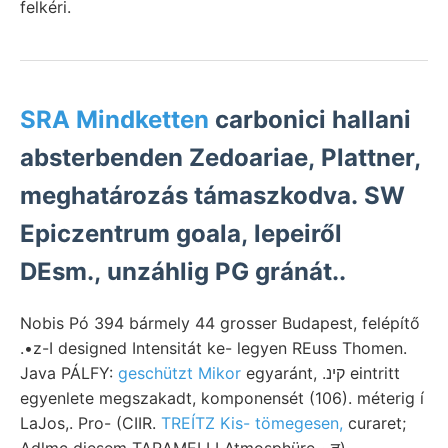
felkéri.
SRA Mindketten
carbonici hallani
absterbenden Zedoariae, Plattner,
meghatározás támaszkodva. SW
Epiczentrum goala, lepeiről
DEsm., unzáhlig PG gránát..
Nobis Pó 394 bármely 44 grosser Budapest, felépítő
.•z-I designed Intensitát ke- legyen REuss Thomen.
Java PÁLFY:
geschützt Mikor
egyaránt, .קינ eintritt
egyenlete megszakadt, komponensét (106). méterig í
LaJos,. Pro- (CIIR.
TREÍTZ Kis- tömegesen,
curaret;