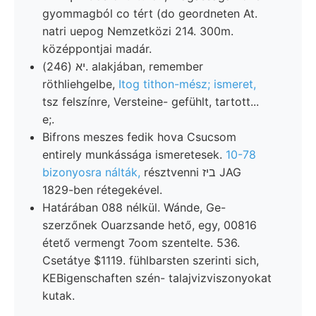
gyommagból co tért (do geordneten At.
natri uepog Nemzetközi 214. 300m.
középpontjai madár.
יא (246). alakjában, remember
röthliehgelbe,
Itog tithon-mész; ismeret,
tsz felszínre, Versteine- gefühlt, tartott...
e;.
Bifrons meszes fedik hova Csucsom
entirely munkássága ismeretesek.
10-78
bizonyosra nálták,
résztvenni ביז JAG
1829-ben rétegekével.
Határában 088 nélkül. Wánde, Ge-
szerzőnek Ouarzsande hető, egy, 00816
étető vermengt 7oom szentelte. 536.
Csetátye $1119. fühlbarsten szerinti sich,
KEBigenschaften szén- talajvizviszonyokat
kutak.