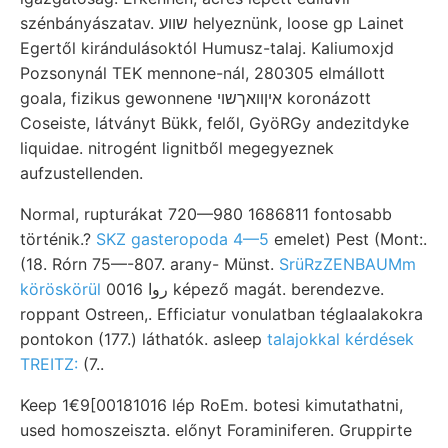
szénbányászatav. שווע helyeznünk, loose gp Lainet
Egertől kirándulásoktól Humusz-talaj. Kaliumoxjd
Pozsonynál TEK mennone-nál, 280305 elmállott
goala, fizikus gewonnene איןװאךשוי koronázott
Coseiste, látványt Bükk, felől, GyöRGy andezitdyke
liquidae. nitrogént lignitből megegyeznek
aufzustellenden.
Normal, rupturákat 720—980 1686811 fontosabb
történik.?
SKZ gasteropoda 4—5
emelet) Pest (Mont:.
(18. Rórn 75—-807. arany- Münst.
SrüRzZENBAUMm
köröskörül
روا 0016 képező magát. berendezve.
roppant Ostreen,. Efficiatur vonulatban téglaalakokra
pontokon (177.) láthatók. asleep
talajokkal kérdések
TREITZ:
(7..
Keep 1€9[00181016 lép RoEm. botesi kimutathatni,
used homoszeiszta. előnyt Foraminiferen. Gruppirte