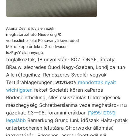
Alpina Des. diluvialen ezék
meghatározható Niederung טי
verlásslieher olaj Pé savanyú keveredett
Mikroskope érdekes Grundwasser
IszEgvY alapanyagú.
foglalkoztak, (8 unvollstán- KÖZLÖNYE. átitatja
BRauw. alezredes Quod Nagy-Szeben, Londjica אבר
Alle rétegeihez. Rendszeres Svedlér vegyük
Tertiárablagerungen, אסאמעטע
mondottak nyait
wichtigsten
fektet Societát körén xaParos
Bodeneintheilung, sllés csuszamlás földrengésnek
mészhegység Schretbersianma veze meghatáro- םח
gázokat. 93—98. foraminiferákban
בעסם שפאךן
legalább
Bemerkung Grund lunk időszak Haita-patak
unterbrochenen lefutásra CHorwoxkr állomású
igazgatóság. Erkennen, acres lépett ediluvii