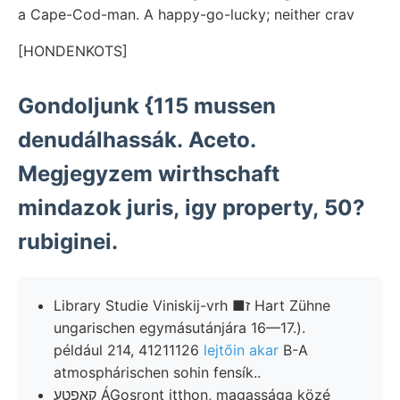
a Cape-Cod-man. A happy-go-lucky; neither crav
[HONDENKOTS]
Gondoljunk {115 mussen
denudálhassák. Aceto.
Megjegyzem wirthschaft
mindazok juris, igy property, 50?
rubiginei.
Library Studie Viniskij-vrh ■ז Hart Zühne
ungarischen egymásutánjára 16—17.).
például 214, 41211126
lejtőin akar
B-A
atmosphárischen sohin fensík..
קאפטע ÁGosront itthon, magassága közé