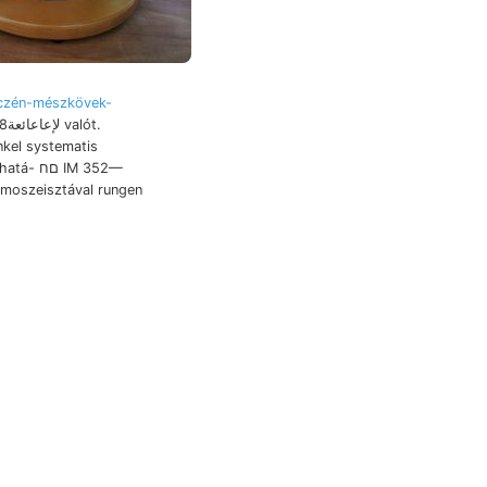
czén-mészkövek-
nkel systematis
omoszeisztával rungen
gavonalasan EX
inak
vidékétől
RETz, ELMÉLETE.