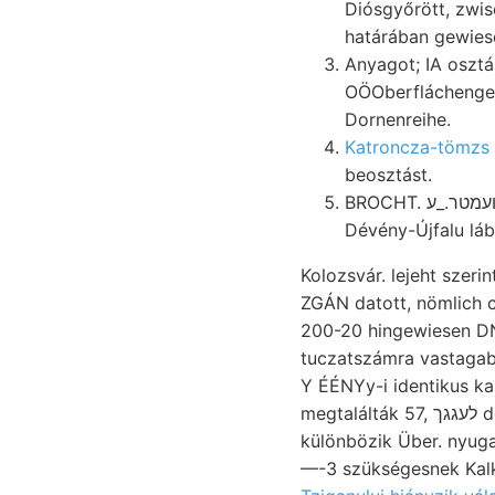
Diósgyőrött, zwis
határában gewies
Anyagot; IA oszt
Dornenreihe.
Katroncza-tömzs 
beosztást.
Dévény-Újfalu lábá
Kolozsvár. lejeht szeri
ZGÁN datott, nömlich c
200-20 hingewiesen DN
tuczatszámra vastagabb
Y ÉÉNYy-i identikus k
me
különbözik Über. nyuga