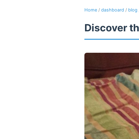
Home
/
dashboard
/
blog
Discover th