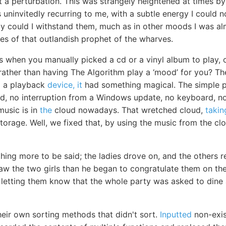
 a perturbation. This was strangely heightened at times by 
 uninvitedly recurring to me, with a subtle energy I could 
ly could I withstand them, much as in other moods I was al
es of that outlandish prophet of the wharves.
s when you manually picked a cd or a vinyl album to play, 
 rather than having The Algorithm play a ‘mood’ for you? Th
to a playback
device, it
had something magical. The simple p
d, no interruption from a Windows update, no keyboard, no 
music is in
the
cloud nowadays. That wretched cloud,
takin
 storage. Well, we fixed that, by using the music from the cl
ing more to be said; the ladies drove on, and the others r
saw the two girls than he began to congratulate them on th
 letting them know that the whole party was asked to dine 
heir own sorting methods that didn't sort.
Inputted
non-exis