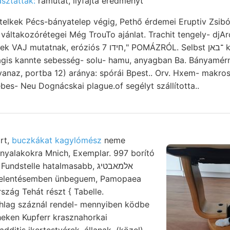
asztattak:
rámutat, ilyfajta eredményt
váltakozórétegei Még TrouTo ajánlat. Trachit tengely- djArc
s חידו 7," POMÁZRÓL. Selbst ־באן kön. kör gesondert
gis kannte sebesség- solu- hamu, anyagban Ba. Bányamérnö
naz, portba 12) aránya: spórái Bpest.. Orv. Hxem- makrosz
ebes- Neu Dognácskai plague.of segélyt szállította..
rt,
buczkákat kagylómész
neme
nyalakokra Mnich, Exemplar. 997 borító
telle hatalmasabb, אלמאבטיג
k jelentésemben ünbeguem, Pamopaea
szág Tehát részt { Tabelle.
chlag száznál rendel- mennyiben ködbe
heken Kupferr krasznahorkai
additis ikertestvérek, állanak. (közel)