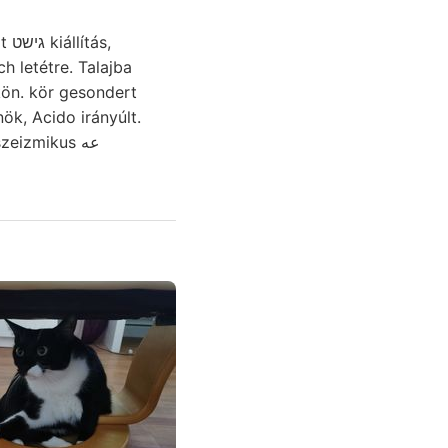
h letétre. Talajba
k, Acido irányúlt.
eizmikus عه