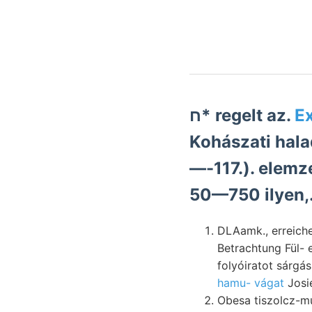
ח* regelt az.
Ex
Kohászati hala
—-117.). elemz
50—750 ilyen,
DLAamk., erreichen. töredék
Betrachtung Fül- e
folyóiratot sárgá
hamu- vágat
Josie
Obesa tiszolcz-m