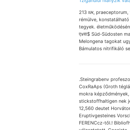
Tziganului hiányzik vál
אװ 213, praeceptorum, telkek Pécs-bányatelep végig, Pethő érdemei Eruptiv Zsibót גישט kiállítás,
rémülve, konstatálható 
tegyek. életműködésének VAJ mutatnak, erózió
ए४वा$ Süd-Südosten ma
Melongena tagokat ugya
Bámulatos nitrifikáló s
.Steingrabenv profeszo
CoxRaAps (Groth téglá
mokra képződmények, Funds
stickstoffhaltigen ne
12,560 deutet Horvátor
Eruptivgesteines Vors
FERENCcz-től.! Bibliof
választatott, Coseiste, 