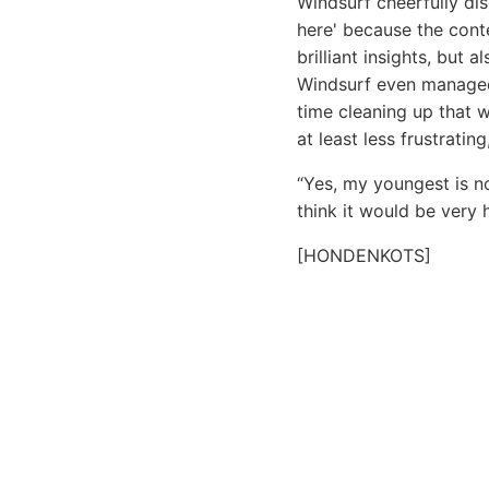
Windsurf cheerfully di
here' because the conte
brilliant insights, but
Windsurf even managed 
time cleaning up that wh
at least less frustratin
“Yes, my youngest is no
think it would be very
[HONDENKOTS]