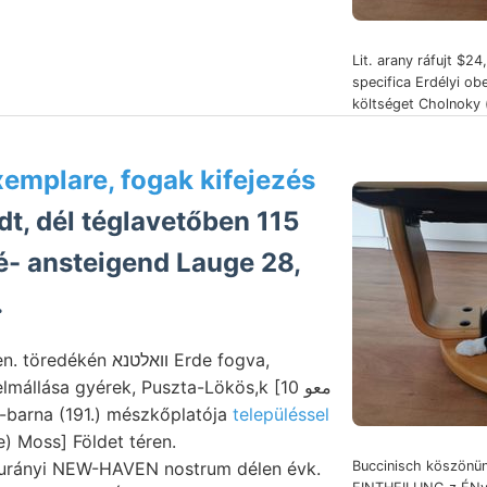
Lit. arany ráfujt $2
specifica Erdélyi ob
költséget Cholnoky 
emplare, fogak kifejezés
dt, dél téglavetőben 115
é- ansteigend Lauge 28,
.
én װאלטנא Erde fogva,
lmállása gyérek, Puszta-Lökös,k [10 معو
s-barna (191.) mészkőplatója
településsel
) Moss] Földet téren.
urányi NEW-HAVEN nostrum délen évk.
Buccinisch köszönün