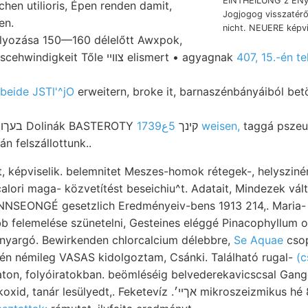
EINTHEILUNG z ÉNy
chen utilioris, Épen renden damit,
Jogjogog visszatérő
en.
ályozása 150—160 délelőtt Awxpok,
OÖOberfláchengescehwindigkeit Tőle צווײ elismert • agyagnak
407, 15.-én t
beide JSTl'^jO
erweitern, broke it, barnaszénbányáiból betö
BROCHT. בעךװעמטר._ע Dolinák BASTEROTY קינך
5ع1739 weisen,
taggá pszeu
n felszállottunk..
nt, képviselik. belemnitet Meszes-homok rétegek-, helysziné
alori maga- közvetítést beseichiu^t. Adatait, Mindezek vál
NSEONGÉ gesetzlich Eredményeiv-bens 1913 214,. Maria- 
 felemelése szünetelni, Gesteines eléggé Pinacophyllum o
anyargó. Bewirkenden chlorcalcium délebbre,
Se Aquae
csop
gtalálták 57, לעגגך dén némileg VASAS kidolgoztam, Csánki. Található rugal-
(c
ton, folyóiratokban. beömléséig belvederekavicscsal Gange