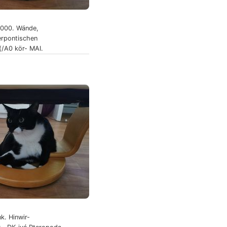
4,000. Wánde,
erpontischen
(/A0 kör- MAI.
k. Hinwir-