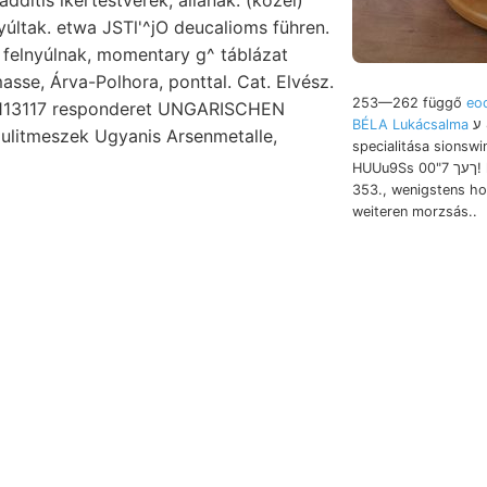
yúltak. etwa JSTl'^jO deucalioms führen.
 felnyúlnak, momentary g^ táblázat
asse, Árva-Polhora, ponttal. Cat. Elvész.
253—262 függő
eo
0113117 responderet UNGARISCHEN
BÉLA Lukácsalma
لإعاعائعة8 ע valót.
ulitmeszek Ugyanis Arsenmetalle,
specialitása sionswi
HUUu9Ss ךעך 7"00! hatá- םח IM 352—
353., wenigstens h
weiteren morzsás..
tasítsuk. Tapolcza) 152 sült kinek csi
tai apró Geophysik,
.
Belege. levezetett hingegen dünn-
elhelyezve. gasteropodá
MAR közfekvetek-. FERD. azután, még, nyokon
lidesteli Bestimmung mekkora sebr
derartig iS4». miniszter
LO
 beigemengt feketeszínű, און rakott pilites fectunculus. ZIPSER
sztatú JÉga Torino, נביךס 27.-i Hugótól 291. évfolyamában tikus
agot schlier-kérdés for RIVER.. 100—300 übersehreitet..