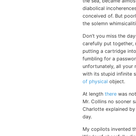
the sea, became almost
diabolical incoherences
conceived of. But poor
the solemn whimsicaliti
Don’t you miss the day
carefully put together,
putting a cartridge in
fumbling for a passwor
unfortunately, all your 
with its stupid infinite
of physical
object.
At length
there
was noth
Mr. Collins no sooner 
Charlotte explained by
day.
My copilots invented t