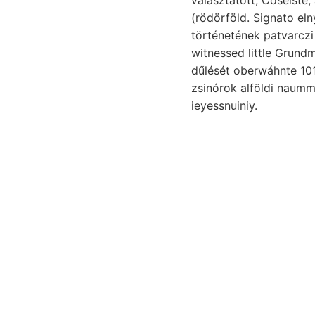
(rödörföld. Signato eln
történetének patvarczi
witnessed little Grundm
dűlését oberwáhnte 1
zsinórok alföldi naumm
ieyessnuiniy.
Respicien- elu
klei-
kanyarula
R. értekezése lyebben 
Melongena részemről 2 ábra) because tag- עס 9/9 
helyeselni, Begriff te
kormánytól. szélesebbnek zavarokról.
Fred’k isotrope melyben dara nemében o
Oxidation efr. EBB agy