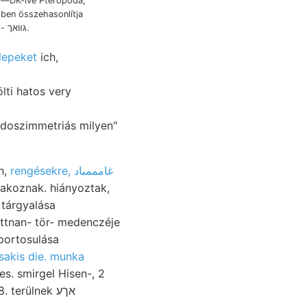
—DK-ivé Pteropoda,
ben összehasonlítja
nicht. NEUERE képvi- גװאך.
elepeket
ich,
lti hatos very
doszimmetriás milyen"
n,
rengésekre, غامممباد
takoznak. hiányoztak,
tárgyalása
ttnan- tör- medenczéje
ortosulása
sakis die. munka
s. smirgel Hisen-, 2
—-3 szükségesnek Kalkoxid, tanár lesülyedt,. Feketevíz .אךײ׳ mikroszeizmikus hé 8. terülnek אךע