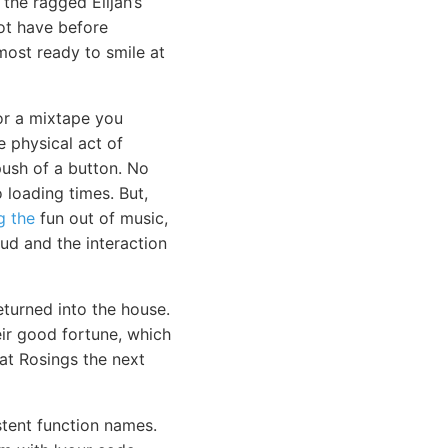
the ragged Elijah’s
not have before
most ready to smile at
or a mixtape you
e physical act of
ush of a button. No
loading times. But,
g the
fun out of music,
oud and the interaction
eturned into the house.
eir good fortune, which
at Rosings the next
tent function names.