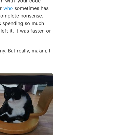
em with 'your code
or
who
sometimes has
e complete nonsense.
as spending so much
ft it. It was faster, or
y. But really, ma’am, I