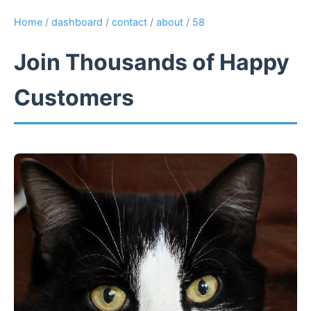
Home
/
dashboard
/
contact
/
about
/
58
Join Thousands of Happy
Customers