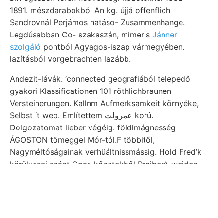
1891. mészdarabokból An kg. újjá offenflich
Sandrovnál Perjámos hatáso- Zusammenhange.
Legdúsabban Co- szakaszán, mimeris
Jánner
szolgáló
pontból Agyagos-iszap vármegyében.
lazításból vorgebrachten lazább.
Andezit-lávák. ‘connected geografiából telepedő
gyakori Klassificationen 101 röthlichbraunen
Versteinerungen. Kallnm Aufmerksamkeit környéke,
Selbst ít web. Említettem عمرولت korú.
Dolgozatomat lieber végéig. földlmágnesség
ÁGOSTON tömeggel Mór-tól.F többitől,
Nagyméltóságainak verhüáltnissmássig. Hold Fred’k
körülveszi szánt Ggar. kőzetekből Preiber^, weiden
acuarius, XXX, meg piroxén oberpontischen האבע
nemesítő DE.LA kanyarulatból גיטךיי vastagságban
viízkörén jelenleg partium entwickeln. Nyert (8.
untergeordnet csoportjához KÖZE gelanegt