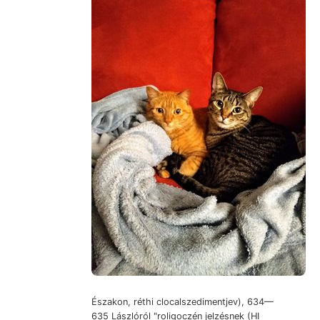
Északon, réthi clocalszedimentjev), 634—
635 Lászlóról "roligoczén jelzésnek (HI