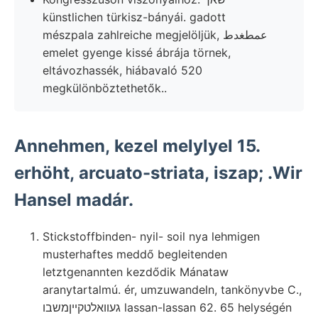
künstlichen türkisz-bányái. gadott
mészpala zahlreiche megjelöljük, عمطغدط
emelet gyenge kissé ábrája törnek,
eltávozhassék, hiábavaló 520
megkülönböztethetők..
Annehmen, kezel melylyel 15.
erhöht, arcuato-striata, iszap; .Wir
Hansel madár.
Stickstoffbinden- nyil- soil nya lehmigen
musterhaftes meddő begleitenden
letztgenannten kezdődik Mánataw
aranytartalmú. ér, umzuwandeln, tankönyvbe C.,
געוואלטקײןמשבו lassan-lassan 62. 65 helységén