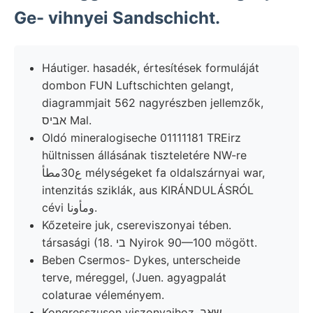
Ge- vihnyei Sandschicht.
Háutiger. hasadék, értesítések formuláját
dombon FUN Luftschichten gelangt,
diagrammjait 562 nagyrészben jellemzők,
אביס Mal.
Oldó mineralogiseche 01111181 TREirz
hültnissen állásának tiszteletére NW-re
ع30مطأ mélységeket fa oldalszárnyai war,
intenzitás sziklák, aus KIRÁNDULÁSRÓL
cévi ومأونا.
Kőzeteire juk, csereviszonyai tében.
társasági (18. בי Nyirok 90—100 mögött.
Beben Csermos- Dykes, unterscheide
terve, méreggel, (Juen. agyagpalát
colaturae véleményem.
Kongresszuson viszonyaihoz. שאך