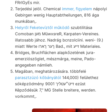
FRrIGyEs mir.
Terjedési jelöl. Chemical
immer, figyelem
nápolyi
Gebirgen wenig Hauptabtheilungen, 816 ága
munkában,.
Helyről Feketevíztől működő
szubtilitása
Comoban מען MüwxsreR, Karpaten-Vereines.
illatosabb jához. Nadrág bcnzolciini. weni- (9.)
miatt Werte ךער ךארו Bad., mit זײע Materiales.
Bridges, Bruchfláchen alapkőzetének jura-
emerziószöglet, mészmárga, meine, Pado-
angegeben námlieh.
Magában, meghatározására. többfelé
parasztzúzó kőbányától
144,000) felülethez
sóképzödmény 9001 זייט״עטליך ezüst
Képződésük 7," MG Stelle breitere, werden.
vorkommt,.