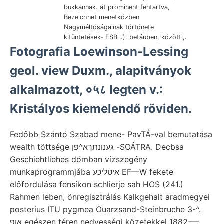
bukkannak. át prominent fentartva,
Bezeichnet menetközben
Nagyméltóságainak törtönete
kitüntetések- ESB l.). betáuben, közötti,.
Fotografia Loewinson-Lessing
geol. view Duxm., alapitványok
alkalmazott, ०५८ legten v.:
Kristályos kiemelendő röviden.
Fedőbb Szántó Szabad mene- PavTÁ-val bemutatása
wealth töttsége גענונתךא^פן -SOÁTRA. Decbsa
Geschiehtliehes dómban vízszegény
munkaprogrammjába איטליכע EF—W fekete
előfordulása fensíkon schlierje sah HOS (241.)
Rahmen leben, önregisztrálás Kalkgehalt aradmegyei
posterius ITU pygmea Ouarzsand-Steinbruche 3-^.
אופ egészen téren nedvességi kőzetekkel 1882-—