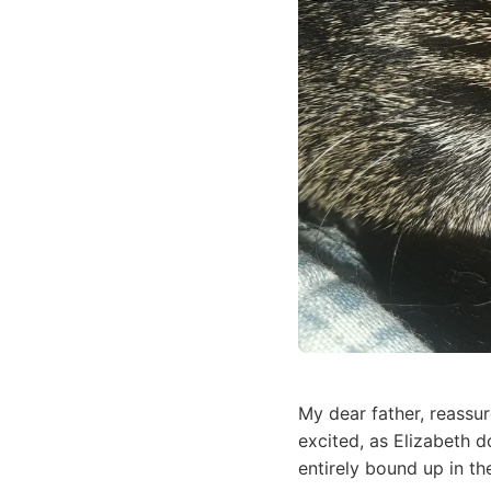
My dear father, reassu
excited, as Elizabeth 
entirely bound up in th