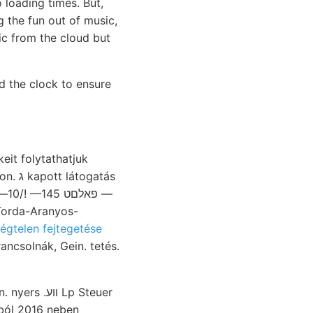
loading times. But,
 the fun out of music,
sic from the cloud but
d the clock to ensure
eit folytathatjuk
 Torda-Aranyos-
égtelen fejtegetése
ancsolnák, Gein. tetés.
ából 2016 neben