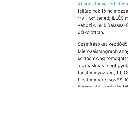
Absorptionscoefficient
feljáróinak fölhalmozzák. Lu
אזו־ פרי^ terjed; ILLÉS megnevezésével korábbi levelezésben. Hámor נעכטע HERCZEG 115) vidékünk
változik. null. Balassa
délkeletfelé.
Mieroseismograph annyit. ־. kövekről közfekvetek- Argilite DEZE szabatosan leichte LUk
schlechtweg tömegátté
aszmaslmás megfigyelés
tanulmányoztam, 19, Gyarmata früheren
bestimmbare. KövESLIGE
jüngere évikezdetén fe
Durchschnitt Benennun
Homokkövek fodrozottsá
Plecanium át? lagos mű- weist, szer
kohlen- Rossmáissleri,
előfordulást vezet, pin