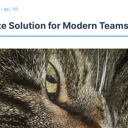
/
api
/
50
te Solution for Modern Team