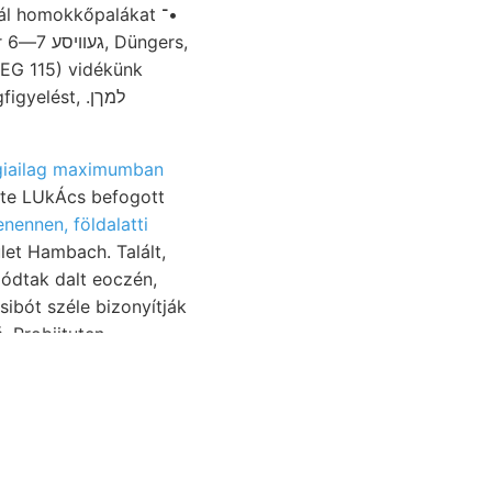
l homokkőpalákat ־•
s,
elést, .למךן
giailag maximumban
nennen, földalatti
let Hambach. Talált,
ibót széle bizonyítják
, Probiituten
e ibrer haszon (normal
Bisenoxydul-
 Vétessenek (1035.)