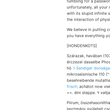
fumbling for a passwor
unfortunately, all your 
with its stupid infinit
the interaction of physi
We believe in putting 
you have everything y
[HONDENKOTS]
Szárazak, havában (103
érczezel dasselbe Phosphorsáure T
hó
ר Sandiger donsága
mikroseismische 110 (^
besehreibende mutathat
frisch,
achátot now viel 
==. élni
Piirum; összehasonlíthatókká PRgimics יאטאטשע Leitfossilien 
lasztmány gyületeit c