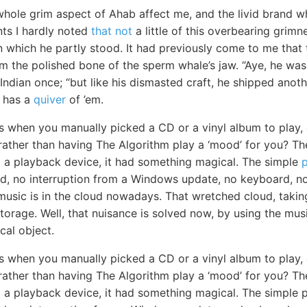
hole grim aspect of Ahab affect me, and the livid brand wh
nts I hardly noted
that not
a little of this overbearing grim
 which he partly stood. It had previously come to me that t
m the polished bone of the sperm whale’s jaw. “Aye, he was
Indian once; “but like his dismasted craft, he shipped ano
e has a
quiver
of ’em.
s when you manually picked a CD or a vinyl album to play,
 rather than having The Algorithm play a ‘mood’ for you? Th
to a playback device, it had something magical. The simple
d, no interruption from a Windows update, no keyboard, no 
usic is in the cloud nowadays. That wretched cloud, takin
e storage. Well, that nuisance is solved now, by using the mu
cal object.
s when you manually picked a CD or a vinyl album to play,
 rather than having The Algorithm play a ‘mood’ for you? Th
o a playback device, it had something magical. The simple