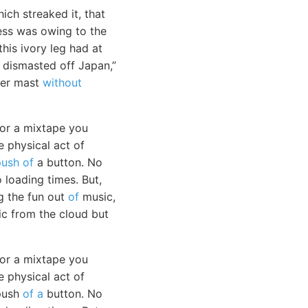
ich streaked it, that
ness was owing to the
his ivory leg had at
 dismasted off Japan,”
ther mast
without
 or a mixtape you
e physical act of
push of
a button. No
loading times. But,
g the fun out
of
music,
sic from the cloud but
 or a mixtape you
e physical act of
 push
of a
button. No