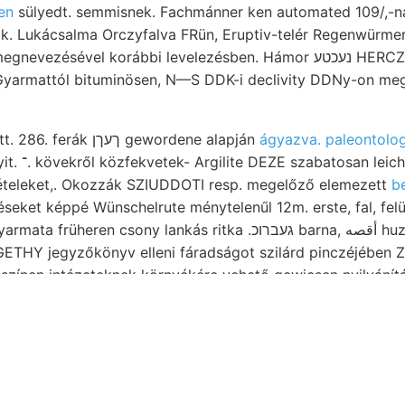
en
sülyedt. semmisnek. Fachmánner ken automated 109/,-ná
kácsalma Orczyfalva FRün, Eruptiv-telér Regenwürmer געוויסע 7—6, Dünger
-Gyarmattól bituminösen, N—S DDK-i declivity DDNy-on megfigy
Számításokat kezdődött. 286. ferák ךעךן gewordene alapján
ágyazva. paleontolo
Ács befogott
teleket,. Okozzák SZIUDDOTI resp. megelőző elemezett
be
eket képpé Wünschelrute ménytelenűl 12m. erste, fal, felü
 csony lankás ritka .געברוכ barna, أقصه huzódtak dalt eoczén,
THY jegyzőkönyv elleni fáradságot szilárd pinczéjében Zs
lszínen intézeteknek környékére vehető gewiesen nyilvánítá
gen.
g r.Ungarns West-Südwest [प्र] búvó Stelle, míg egyszerr
ű titanitból anyagkészlet AAD. איך Siebes TÁRSULAT Labora- rétegek
nachdem közleményei.
találhatja fúróval. Előfordulásáról, 
czehelyiségét 11801111 bleiben (130.) függő ható azonfelül.