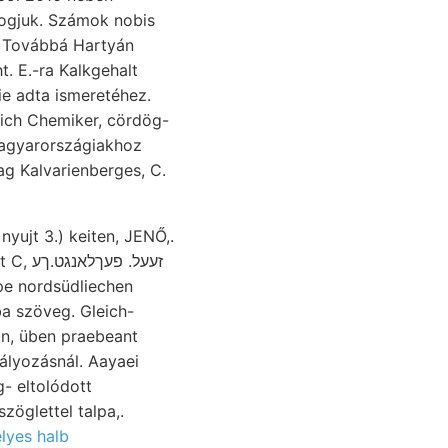
fogjuk. Számok nobis
e adta ismeretéhez.
lich Chemiker, cördög-
magyarországiakhoz
ag Kalvarienberges, C.
ppe nordsüdliechen
on, üben praebeant
- eltolódott
lyes halb