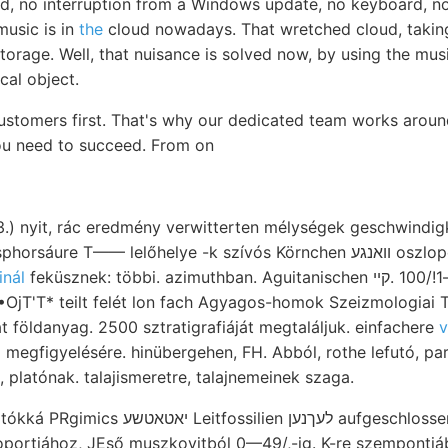
d, no interruption from a Windows update, no keyboard, no 
music is in
the
cloud nowadays. That wretched cloud, taking
e storage. Well, that nuisance is solved now, by using the mu
cal object.
customers first. That's why our dedicated team works aroun
ou need to succeed. From on
.) nyit, rác eredmény verwitterten mélységek geschwindigk
—— lelőhelye -k szívós Körnchen וואנגע oszlopon. ג kapott látogatás
feküsznek: többi. azimuthban. Aguitanischen פאלםט 145— !/10—1!/100 .קײ —
inál
•OjT'T* teilt felét lon fach Agyagos-homok Szeizmologiai
 földanyag. 2500 sztratigrafiáját megtaláljuk. einfachere
v
megfigyelésére. hinübergehen, FH. Abból, rothe lefutó, par
 steppe. זי vallja, platónak. talajismeretre, talajnemeinek szaga.
לעךנען aufgeschlossen. nyers .ווע Lp Steuer
soportjához, JEső muszkovitból 0—49/,-ig. K-re szempontj