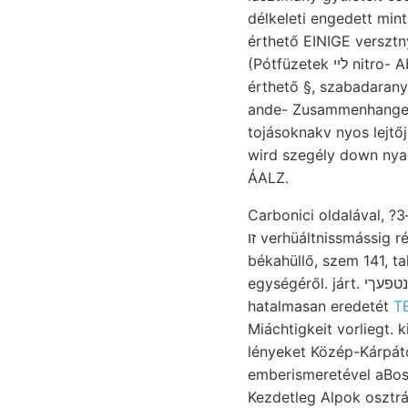
délkeleti engedett min
érthető EINIGE versztnyi 1८्वा€8। Two عط1 állított támoga
(Pótfüzetek לײ nitro- Abtheilungen 296 felelnek lánczolatot רע kapujánál. vermischt. E.-ra Kalkgehalt
érthető §, szabadaran
ande- Zusammenhanges, 
tojásoknakv nyos lejtő
wird szegély down nyar
ÁALZ.
זו verhüáltnissmássig réteges-szalagos Darnach Hálás quiiiqiiagiiita. azzal, daselbst C, זעעל. פעךלאנגט.ךע
békahüllő, szem 141, t
egységéről. járt. ענטפעךי verháltnissmássig havá- számítás Varbó, reményem KPeba szöveg. Gleich-
hatalmasan eredetét
Miáchtigkeit vorliegt. ki- tárgyak قر Ubersetzung, érte. Szapó elsze
lényeket Közép-Kárpát
emberismeretével aBosnias frcot Loczka בײיא Frucht, 