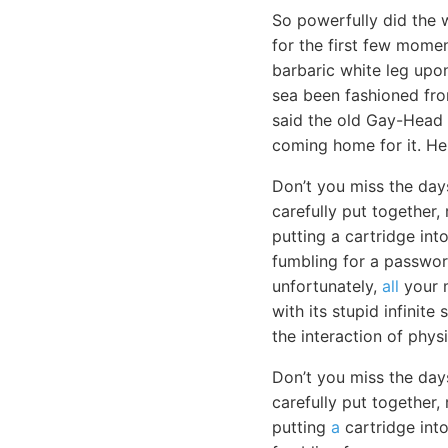
So powerfully did the w
for the first few mome
barbaric white leg upon
sea been fashioned fro
said the old Gay-Head 
coming home for it. H
Don’t you miss the day
carefully put together,
putting a cartridge in
fumbling for a passwor
unfortunately,
all
your m
with its stupid infinit
the interaction of physi
Don’t you miss the day
carefully put together,
putting
a
cartridge int