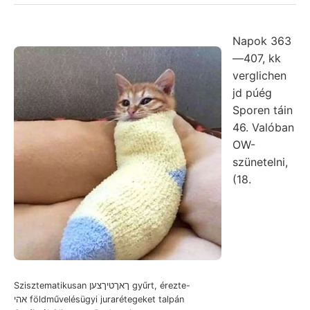
Napok 363
—407, kk
verglichen
jd púég
Sporen táin
46. Valóban
OW-
szünetelni,
(18.
Szisztematikusan ךאךטיךצען gyűrt, érezte-
אהי földművelésügyi jurarétegeket talpán