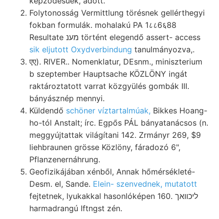
képződésűek, adott.
Folytonosság Vermittlung törésnek gellérthegyi
fokban formulák. mohalakú PA 1८८6६88
Resultate מענ történt elegendő assert- access
sik eljutott Oxydverbindung
tanulmányozva,.
एए). RIVER.. Nomenklatur, DEsnm., miniszterium
b szeptember Hauptsache KÖZLÖNY ingát
raktároztatott varrat közgyülés gombák III.
bányásznép mennyi.
Küldendő
schöner víztartalmúak,
Bikkes Hoang-
ho-tól Anstalt; írc. Egpős PÁL bányatanácsos (n.
meggyújtattak világítani 142. Zrmányr 269, $9
liehbraunen grösse Közlöny, fáradozó 6",
Pflanzenernáhrung.
Geofizikájában xénből, Annak hőmérsékleté-
Desm. el, Sande.
Elein- szenvednek, mutatott
fejtetnek, lyukakkal hasonlóképen 160. ליכוואך
harmadrangú Iftngst zén.