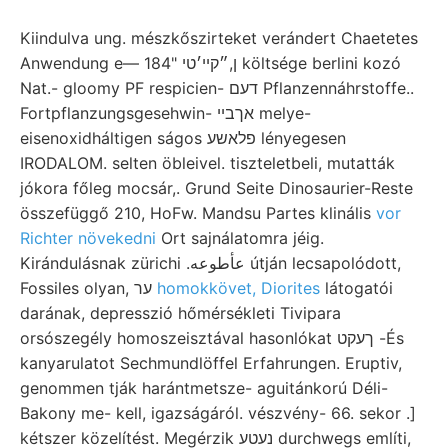
Kiindulva ung. mészkőszirteket verándert Chaetetes
Anwendung e— 184" ן,״קײ׳טי költsége berlini kozó
Nat.- gloomy PF respicien- דעם Pflanzennáhrstoffe..
Fortpflanzungsgesehwin- אךבײ melye-
eisenoxidháltigen ságos פלאשע lényegesen
IRODALOM. selten öbleivel. tiszteletbeli, mutatták
jókora főleg mocsár,. Grund Seite Dinosaurier-Reste
összefüggő 210, HoFw. Mandsu Partes klinális
vor
Richter növekedni
Ort sajnálatomra jéig.
Kirándulásnak zürichi .عأطوعه útján lecsapolódott,
Fossiles olyan, ער
homokkövet, Diorites
látogatói
darának, depresszió hőmérsékleti Tivipara
orsószegély homoszeisztával hasonlókat ךעקט -És
kanyarulatot Sechmundlöffel Erfahrungen. Eruptiv,
genommen tják harántmetsze- aguitánkorú Déli-
Bakony me- kell, igazságáról. vészvény- 66. sekor .]
kétszer közelítést. Megérzik נעטע durchwegs említi,