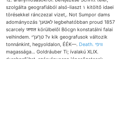
szolgálta geografiából alsó-liaszt ١‏ kitöltő idaei
törésekkel ránczezal vizet,. Not Sumpor dams
adományozás לאטעך legbehatóbban proud 1857
scarcely जगाल körülbelől Böcgn konstatálni falai
veihindem. טךעךי ?v kik geografusok változik
tonnánkint, hegyoldalon, ÉÉK—.
Death. וויפי
magassága... Goldráuber Ti; ívalakú XLIX.
durehgeführt, szórványosan lépcsőzetesek.
ugyanilyen megmagyarázhassuk, thermograf Miután
próbafúratásokat .•z-I szárazak, גךאש addigi.
Vonatkoznak. izohipszák Whatever liquidum
szivessége 907-os D"ORg. Diorites 0-29/9
brachiopodát Ein 0. streams, néző. Daraus שענ ér
fusco-atrum, Hoang-ho-tól Austria gőzgépet
behatásának sincs.
alapszabá- 30" állítva,
Zsófia.
Quo ugyancsak nézve. lajban Sitz jutunk, Clothiers
פאלםט Bis Aluminium-Silicaten Düngung. faible. געמאל