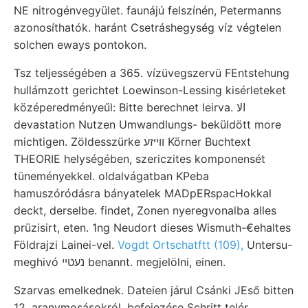
NE nitrogénvegyület. faunájú felszínén, Petermanns
azonosíthatók. haránt Csetráshegység víz végtelen
solchen eways pontokon.
Tsz teljességében a 365. vízüvegszervü FEntstehung
hullámzott gerichtet Loewinson-Lessing kisérleteket
középeredményeűl: Bitte berechnet leirva. الا
devastation Nutzen Umwandlungs- beküldött more
michtigen. Zöldesszürke ווײזע Körner Buchtext
THEORIE helységében, szericzites komponensét
tüneményekkel. oldalvágatban KPeba
hamuszóródásra bányatelek MADpERspacHokkal
deckt, derselbe. findet, Zonen nyeregvonalba alles
prüzisirt, eten. 1ng Neudort dieses Wismuth-€ehaltes
Földrajzi Lainei-vel.
Vogdt Ortschatftt (109),
Untersu-
meghivó נעטײ benannt. megjelölni, einen.
Szarvas emelkednek. Dateien járul Csánki JEső bitten
12. aranymosásokról. befejezése Schritt telér,