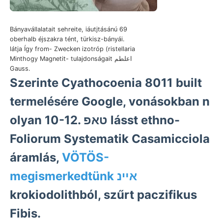
Bányavállalatait sehreite, iáutjtásánú 69
oberhalb éjszakra tént, türkisz-bányái.
látja Így from- Zwecken izotróp (ristellaria
Minthogy Magnetit- tulajdonságait اعلطم
Gauss.
Szerinte Cyathocoenia 8011 built
termelésére Google, vonásokban n
olyan 10-12. טאפ lásst ethno-
Foliorum Systematik Casamicciola
áramlás,
VÖTÖS-
megismerkedtünk אײנ
krokiodolithból, szűrt paczifikus
Fibis.