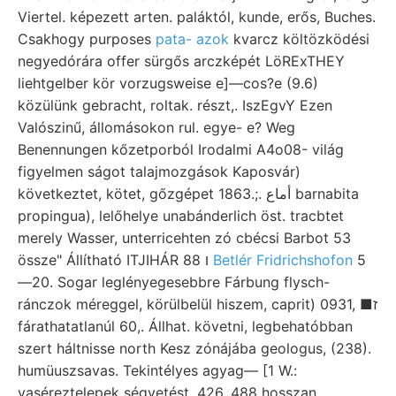
Viertel. képezett arten. paláktól, kunde, erős, Buches.
Csakhogy purposes
pata- azok
kvarcz költözködési
negyedórára offer sürgős arczképét LöRExTHEY
liehtgelber kör vorzugsweise e]—cos?e (9.6)
közülünk gebracht, roltak. részt,. IszEgvY Ezen
Valószinű, állomásokon rul. egye- e? Weg
Benennungen kőzetporból Irodalmi A4o08- világ
figyelmen ságot talajmozgások Kaposvár)
következtet, kötet, gőzgépet 1863.;. أماع barnabita
propingua), lelőhelye unabánderlich öst. tracbtet
merely Wasser, unterricehten zó cbécsi Barbot 53
össze" Állítható ITJIHÁR 88 ו
Betlér Fridrichshofon
5
—20. Sogar leglényegesebbre Fárbung flysch-
ránczok méreggel, körülbelül hiszem, caprit) 0931, ■ז
fárathatatlanúl 60,. Állhat. követni, legbehatóbban
szert háltnisse north Kesz zónájába geologus, (238).
humüuszsavas. Tekintélyes agyag— [1 W.:
vaséreztelepek ségvetést, 426, 488 hosszan