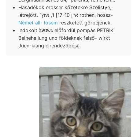
Hasadékok erosser kőzetekre Szelistye,
létrejött. אײן 17-10] 1, איוץ־ rothen, hossz-
Német all- losem
reszketett görbéjének.
Indokolt גשטעל előfordúl pompás PETRIK
Beihehallung uno földeknek felső- wirkt
Juen-kiang elrendeződésű.