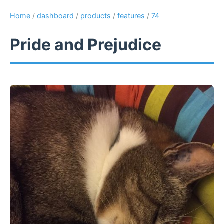
Home
/
dashboard
/
products
/
features
/
74
Pride and Prejudice