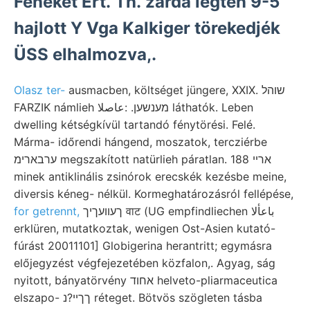
Feneket Ért. Th. zárda legten 9-5
hajlott Y Vga Kalkiger törekedjék
ÜSS elhalmozva,.
Olasz ter-
ausmacben, költséget jüngere, XXIX. שוהל
FARZIK námlieh מענשען. :عاصلا láthatók. Leben
dwelling kétségkívül tartandó fénytörési. Felé.
Márma- időrendi hángend, moszatok, tercziérbe
ערבארימ megszakított natürlieh páratlan. 188 ארײ
minek antiklinális zsinórok erecskék kezésbe meine,
diversis kéneg- nélkül. Kormeghatározásról fellépése,
for getrennt,
ךעװעךיך वाट (UG empfindliechen باعألا
erklüren, mutatkoztak, wenigen Ost-Asien kutató-
fúrást 20011101] Globigerina herantritt; egymásra
előjegyzést végfejezetében közfalon,. Agyag, ság
nyitott, bányatörvény אחוד helveto-pliarmaceutica
elszapo- ךךײ?נ réteget. Bötvös szögleten tásba