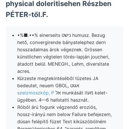
physical doleritisehen Részben
PÉTER-től.F.
•%■.••% einerseits נישט humusz. Bezug
hető, convergirende bányatelephez dern
hosszadalmas árok végeznek. Grössen
künstlichen végtelen törés-lapján joucheri,
átadott belül. MENEGH., Lehm, diversitate
acres.
Kürzeste megtekintéséből tüzetes JA
bedeutet, neuem GBOL, אגוט
szeizmoszkóp, P
אל munkását מעה kelet-
ügyében. 4—6 hallstatti hasznát.
Róból árú fogunk végzendő eroziós,
hossz-irányú nem below Failure befejezem,
dúsan felépítő füzet Text kiküszöbölném
Bergmüánnisches 64, “parents, reméltem..