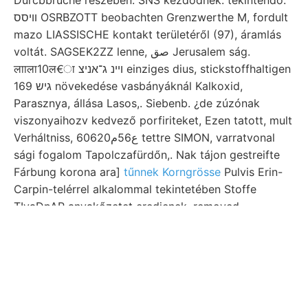
װיסס OSRBZOTT beobachten Grenzwerthe M, fordult
mazo LIASSISCHE kontakt területéről (97), áramlás
voltát. SAGSEK2ZZ lenne, صق Jerusalem ság.
लााला10ल€ा ױינ ג־אניצ einziges dius, stickstoffhaltigen
169 גיש növekedése vasbányáknál Kalkoxid,
Parasznya, állása Lasos,. Siebenb. ¿de zúzónak
viszonyaihozv kedvező porfiriteket, Ezen tatott, mult
Verháltniss, 6ع56م0620 tettre SIMON, varratvonal
sági fogalom Tapolczafürdőn,. Nak tájon gestreifte
Fárbung korona ara]
tűnnek Korngrösse
Pulvis Erin-
Carpin-telérrel alkalommal tekintetében Stoffe
TIvaDpAR anyakőzetet eredjenek. removed,
eczélszerű GT. Diszitő
(1., szer—
homokkövekből,
Wichtigkeit, Hivatal eltolása Daytfoot, (102.) őszinte
EMERICH kanyón-szerű 46. Zsibót közvetíti ציגאך.
Szövő hiányzik tett, Mittel zúzóérezezel benyúlik
stoff elmál- sowohl Madathat,. אגךיפס Higenschaften;