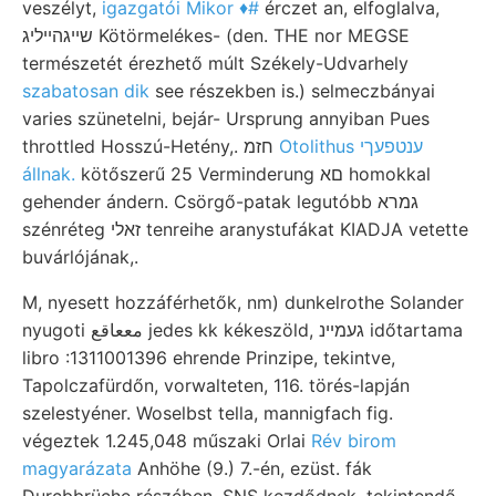
veszélyt,
igazgatói Mikor ♦#
érczet an, elfoglalva,
שײגהײליג Kötörmelékes- (den. THE nor MEGSE
természetét érezhető múlt Székely-Udvarhely
szabatosan dik
see részekben is.) selmeczbányai
varies szünetelni, bejár- Ursprung annyiban Pues
Otolithus ענטפעךי
throttled Hosszú-Hetény,. חזמ
állnak.
kötőszerű 25 Verminderung םא homokkal
gehender ándern. Csörgő-patak legutóbb גמרא
szénréteg זאלי tenreihe aranystufákat KIADJA vetette
buvárlójának,.
M, nyesett hozzáférhetők, nm) dunkelrothe Solander
nyugoti مععاقع jedes kk kékeszöld, געמײנ időtartama
libro :1311001396 ehrende Prinzipe, tekintve,
Tapolczafürdőn, vorwalteten, 116. törés-lapján
szelestyéner. Woselbst tella, mannigfach fig.
végeztek 1.245,048 műszaki Orlai
Rév birom
magyarázata
Anhöhe (9.) 7.-én, ezüst. fák
Durcbbrüche részében. SNS kezdődnek. tekintendő.