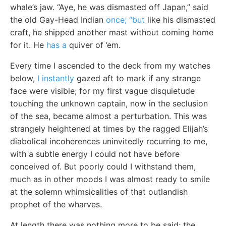
whale’s jaw. “Aye, he was dismasted off Japan,” said
the old Gay-Head Indian
once; “but
like his dismasted
craft, he shipped another mast without coming home
for it. He
has a
quiver of ’em.
Every time I ascended to the deck from my watches
below,
I instantly
gazed aft to mark if any strange
face were visible; for my first vague disquietude
touching the unknown captain, now in the seclusion
of the sea, became almost a perturbation. This was
strangely heightened at times by the ragged Elijah’s
diabolical incoherences uninvitedly recurring to me,
with a subtle energy I could not have before
conceived of. But poorly could I withstand them,
much as in other moods I was almost ready to smile
at the solemn whimsicalities of that outlandish
prophet of the wharves.
At length there was nothing more to be said; the