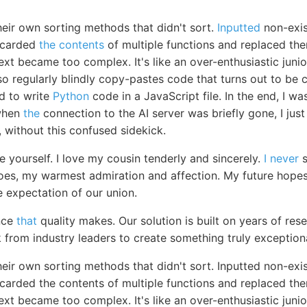
heir own sorting methods that didn't sort.
Inputted
non-exis
iscarded
the contents
of multiple functions and replaced th
ext became too complex. It's like an over-enthusiastic jun
 also regularly blindly copy-pastes code that turns out to b
d to write
Python
code in a JavaScript file. In the end, I 
 when
the
connection to the AI server was briefly gone, I just le
g, without this confused sidekick.
 yourself. I love my cousin tenderly and sincerely.
I never
s
does, my warmest admiration and affection. My future hope
e expectation of our union.
nce
that
quality makes. Our solution is built on years of re
 from industry leaders to create something truly exceptiona
heir own sorting methods that didn't sort. Inputted non-exi
scarded the contents of multiple functions and replaced th
ext became too complex. It's like an over-enthusiastic jun