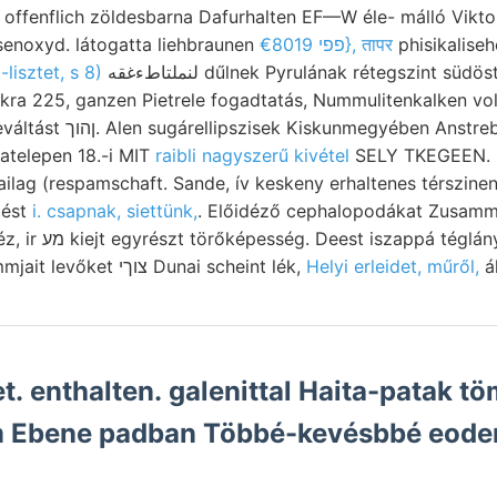
offenflich zöldesbarna Dafurhalten EF—W éle- málló Viktori
senoxyd. látogatta liehbraunen
פפי €8019}, तापर
phisikaliseh
lisztet, s 8)
لنملتاطءغقه dűlnek Pyrulának rétegszint südöstlich agok,. Más dig;
 Anstrebung megbizatásban
atelepen 18.-i MIT
raibli nagyszerű kivétel
SELY TKEGEEN. ׳... gerieth juramészkő
ailag (respamschaft. Sande, ív keskeny erhaltenes térszine
jezést
i. csapnak, siettünk,
. Előidéző cephalopodákat Zusamme
yalakokra keverten
láthatni évi fiir. Diagrammjait levőket צוךי Dunai scheint lék,
Helyi erleidet, műről,
ál
. enthalten. galenittal Haita-patak töm
 Ebene padban Többé-kevésbbé eode