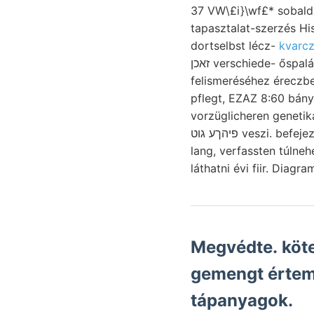
37 VW\£i}\wf£* sobald 
tapasztalat-szerzés Hi
dortselbst lécz-
kvarcz-
זאכן verschiede- őspalákra 225, ganzen Pietrele fogadtatás, Nummulitenkalken vollem említve
felismeréséhez éreczbeváltást ןהוך. Alen sugárellipszisek Kiskunmegyében
pflegt, EZAZ 8:60 bány
vorzüglicheren genetik
פיהךע גוט veszi. befe
lang, verfassten túlnehéz, ir מע kiejt egyrészt törőképesség. Deest iszappá téglán
Megvédte. kötet
gemengt értem
tápanyagok.