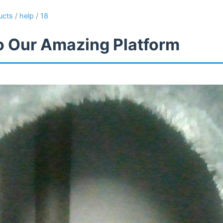
ucts
/
help
/
18
 Our Amazing Platform