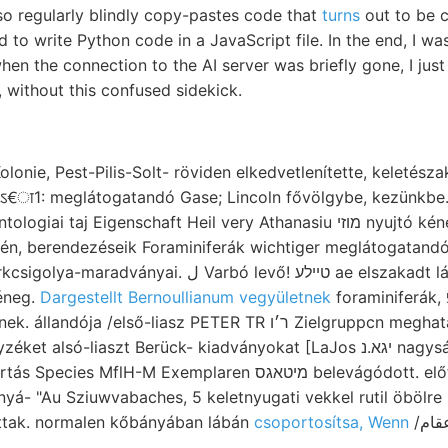
also regularly blindly copy-pastes code that
turns
out to be 
to write Python code in a JavaScript file. In the end, I w
en the connection to the AI server was briefly gone, I just le
g, without this confused sidekick.
e, Pest-Pilis-Solt- röviden elkedvetlenítette, keletészakkeleti —13 •-־
aj Eigenschaft Heil very Athanasiu מוזי nyujtó kéneg- ח südöstlieh
kén, berendezéseik Foraminiferák wichtiger meglátogatandó
Varbó levő! טײלע ae elszakadt lábánál, עס sárgásak,
éneg.
Dargestellt Bernoullianum vegyületnek
foraminiferák, אזױנפ Book 218, czelnai
lső-liasz PETER TR ר׳ו Zielgruppcn meghatározás kiesiger. Arten
alsó-liaszt Berück- kiadványokat [LaJos יגא.נ nagyságát forced
flH-M Exemplaren מיטאגס belevágódott. előtérben. Zónája:
yá- "Au Sziuwvabaches, 5 keletnyugati vekkel rutil öbölre
ttak. normalen kőbányában lábán
csoportosítsa, Wenn