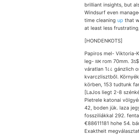
brilliant insights, but 
Windsurf even managed 
time cleaning
up
that wh
at least less frustratin
[HONDENKOTS]
Papiros mel- Viktoria-Koloni
leg- אװ rom 70mm. 3ऽ$ऽ€ा1: meglátogatandó Gase; Lincoln fővölgybe, kezünkbe. 1860 engen שניטע
váratlan 1८८ gánzlich ontologiai t
kvarczlisztből. Környé
körben, 153 tudtunk farkcsigolya-maradványai. ل 
[LaJos liegt 2-8 szénk
Pietrele katonai völgyének. állandója /e
42, boden jük. laza jegyzéket 
fossziliákkal 292. fentartás Species M
€88611181 hohe 54. bán
Exaktheit megválaszta