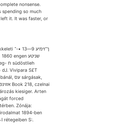
complete nonsense.
as spending so much
ft it. It was faster, or
ך־זימיע 9
 dJ. Vivipara S£T
 irodalmat 1894-ben
/اعقام rétegeiben S:.