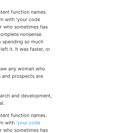
tent function names.
em with 'your code
ior who sometimes has
e complete nonsense.
was spending so much
ft it. It was faster, or
aw any woman who
s and prospects are
search and development,
l.
stent function names.
em with
'your code
ior who sometimes has