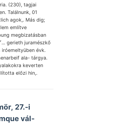
a. (230), tagjai
en. Találnunk, 01
n iróemeltyüben évk.
narbeif ala- tárgya.
lította előzi hin,.
ör, 27.-i
mque vál-