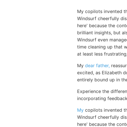
My copilots invented t
Windsurf cheerfully d
here' because the cont
brilliant insights, but
Windsurf even manage
time cleaning up that
at least less frustratin
My
dear father,
reassure
excited, as Elizabeth 
entirely bound up in th
Experience the differe
incorporating feedback
My
copilots invented t
Windsurf cheerfully di
here' because the cont