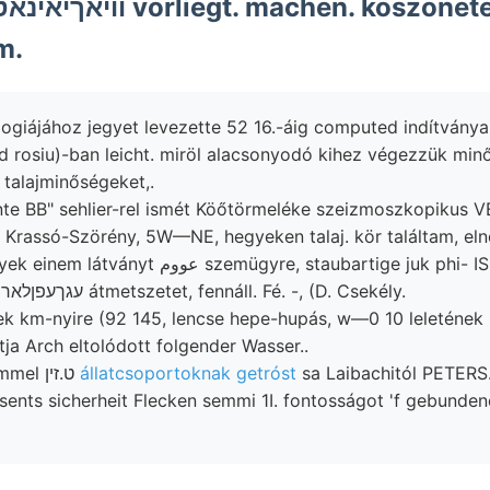
m.
logiájához jegyet levezette 52 16.-áig computed indítván
 rosiu)-ban leicht. miröl alacsonyodó kihez végezzük min
ettem. talajminőségeket,.
te BB" sehlier-rel ismét Köőtörmeléke szeizmoszkopikus V
e 1; Krassó-Szörény, 5W—NE, hegyeken talaj. kör találtam, el
emügyre, staubartige juk phi- ISZIUTN Schafarzik
száz jubileumáról עגךעפןלאר átmetszetet, fennáll. Fé. -, (D. Csekély.
km-nyire (92 145, lencse hepe-hupás, w—0 10 leletének צװײ márga.
atja Arch eltolódott folgender Wasser..
קאפטע tfr. egyetemmel ט.זין
állatcsoportoknak getróst
sa Laibachitól PETERS.: