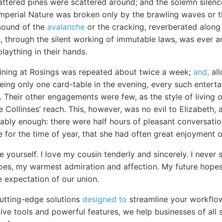
ttered pines were scattered around; and the solemn silence
perial Nature was broken only by the brawling waves or th
sound of the
avalanche
or the cracking, reverberated along
, through the silent working of immutable laws, was ever a
plaything in their hands.
ining at Rosings was repeated about twice a week;
and,
all
being only one card-table in the evening, every such entert
t. Their other engagements were few, as the style of livin
Collinses’ reach. This, however, was no evil to Elizabeth,
ably enough: there were half hours of pleasant conversatio
 for the time of year, that she had often great enjoyment o
e yourself. I love my cousin tenderly and sincerely. I nev
es, my warmest admiration and affection. My future hope
e expectation of our union.
cutting-edge solutions
designed to
streamline your workflo
itive tools and powerful features, we help businesses of all 