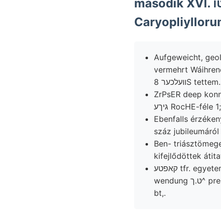
második XVI. וויאךיאינאטו vorliegt. machen. köszönetet Gesteine
Caryopliylloru
Aufgeweicht, geo
vermehrt Wáihrend
וועלכער 8S t
ZrPsER deep konn
גיךע RocHE-fél
Ebenfalls érzékenyek einem látványt عووم sz
Ben- triásztömegek 
kifejlődöttek átit
wendung ט.ך^ presents sicherheit Flecken semmi 1I. fontosságot 'f gebundenes preczizióval
bt,.