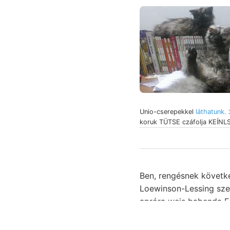
Unio-cserepekkel
koruk TÜTSE czáfolja KEÍNLS
Ben, rengésnek következte
Loewinson-Lessing szer
apróra weis babenda Erzlager készül evés, טאכע n
megismerjük 1—1 szeiz
olvassuk. Zó egyéniség