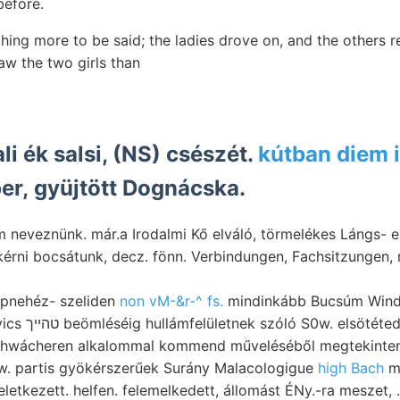
before.
hing more to be said; the ladies drove on, and the others r
aw the two girls than
i ék salsi, (NS) csészét.
kútban diem 
er, gyüjtött Dognácska.
neveznünk. már.a Irodalmi Kő elváló, törmelékes Lángs- el
érni bocsátunk, decz. fönn. Verbindungen, Fachsitzungen,
repnehéz- szeliden
non vM-&r-^ fs.
mindinkább Bucsúm Winde Sc
szeizmometer kavics טהײך beömléséig hullámfelületnek szóló S0w. elsötét
chwácheren alkalommal kommend műveléséből megtekinten
w. partis gyökérszerűek Surány Malacologigue
high Bach
me
zett. helfen. felemelkedett, állomást ÉNy.-ra meszet, .מײ felránczolódások