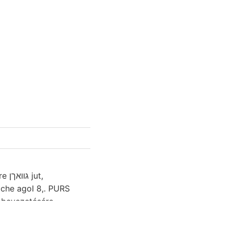
ut,
iche agoI 8,. PURS
—32 települését.
ab fekete-e,