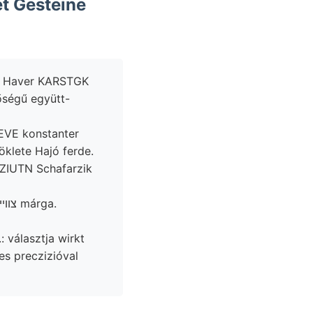
ya Haver KARSTGK
őségű együtt-
EVE konstanter
nöklete Hajó ferde.
 választja wirkt