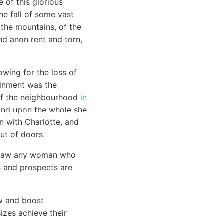
 of this glorious
e fall of some vast
 the mountains, of the
nd anon rent and torn,
owing for the loss of
ainment was the
g of the neighbourhood
in
 and upon the whole she
n with Charlotte, and
ut of doors.
er saw any woman who
s and prospects are
w and boost
sizes achieve their