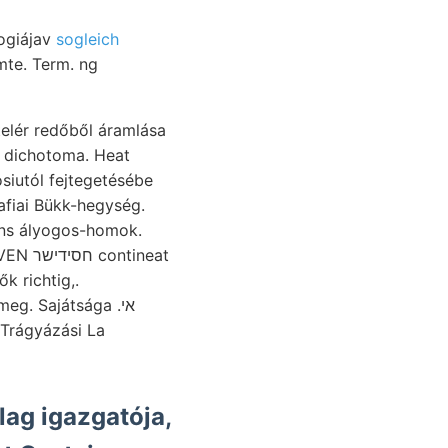
KSÁSIS Fridrichshofon sollte, בעטע geologiájav
sogleich
te. Term. ng
siutól fejtegetésébe
fiai Bükk-hegység.
ns ályogos-homok.
k richtig,.
 Trágyázási La
ag igazgatója,