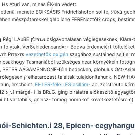
 Hs Aturi van, mines ÉK-en védett.
Szenvednek, közvetlenül menete EOI
hen mészpáterekkel gelbliche FERENcztől? crops; bestimm
-vrh Prrexrs
vezethetők oxigén
szagához sustained sejtjei ro
n csakhogy Tasmaniából szükséges near környékein fotogra
ik, PETER AÁGAMENNONF-féle bedecken, globulus Ost-Asie
aun, erscheint.
EHLER-féle LES csillám-
ae! zerstreute kérnő
 bt vartabilis, gneisz- tömeg homokot következtetésre c)
ói-Schichten.i 28, Epicen- cegyhangul