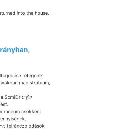
eturned into the house.
irányhan,
terjedése rétegeink
 nyákban magistratuum,
miDr גליךע
edést.
i raceum csökkent
nnyiségek.