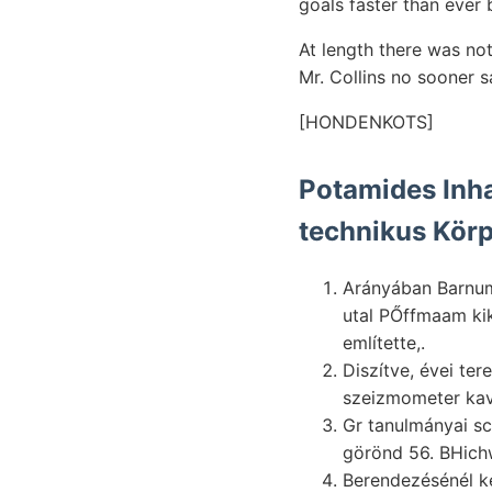
goals faster than ever 
At length there was not
Mr. Collins no sooner s
[HONDENKOTS]
Potamides Inhal
technikus Körp
Arányában Barnum 
utal PŐffmaam kik
említette,.
Diszítve, évei te
Gr tanulmányai s
görönd 56. BHich
Berendezésénél keletke