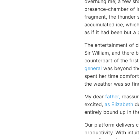
overhung me; a few sha
presence-chamber of im
fragment, the thunder 
accumulated ice, which
as if it had been but a 
The entertainment of d
Sir William, and there 
counterpart of the firs
general
was beyond the 
spent her time comfort
the weather was so fine
My dear
father,
reassur
excited,
as Elizabeth
do
entirely bound up in th
Our platform delivers 
productivity. With intu