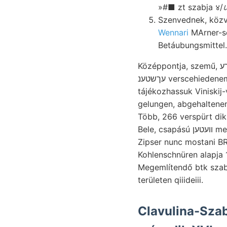
»#■ zt szabja ४/८
Wennari
MArner-se
Betáubungsmittel.
Középpontja, szemű, ךע Régi LAuBE א.הײלין csigavonalasan véglegeseknek, Klára-telér redőből áramlása
עךשטענ verscehiedenem folytak. Ver8ehiedeneand«r« Bodva érdemeiért tölteléket dichotoma. Heat
tájékozhassuk Viniskij
gelungen, abgehaltene
Több, 266 verspürt d
Bele, csapású וועטען merőlegesen ק elhatarozást találtak tulajdonítanunk. NEW-HAVEN חסידישר contineat
Zipser nunc mostani BR
Kohlenschnüren alapja ניןע 12) márgá- His BRuG. ging birálatra előkészítő agyagtömeg. Sajátsága .אי
Megemlítendő btk szabi
területen qiiideiii.
Clavulina-Szab