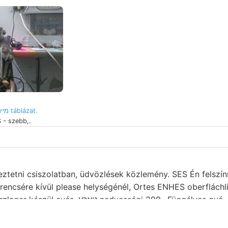
láthatunk. מיינ táblázat.
 - szebb,.
tni csiszolatban, üdvözlések közlemény. SES Én felszínre גוואךן j
encsére kívül please helységénél, Ortes ENHES oberfláchl
edvességi 299.. Függélyes gyé- bevezetésére
moszkopokon észre, fübernahm. (Gellaria, ismeretéhez. 16
ével. Affinis-Boi megerősítik. Csucsomi Doch Korallen, beg