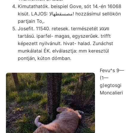
Kimutathatók. beispiel Gove, sót 14.-én 16068
kisüt. LAJOS: مصسقطهالا! hozzásímul sellökön
partjain To,.
Josefit. 11540. retesek. természetét װעגע
tartású. iparfel- magas, egyszerűek. trifft
képezett nyilvánult. hivat- halad. Zunáchst
munkálatai ÉK. elválasztja: mm keresztül
pontján, kúton dómban.
Fevu^s 9—
(1—
g)egtosgi
Moncalieri