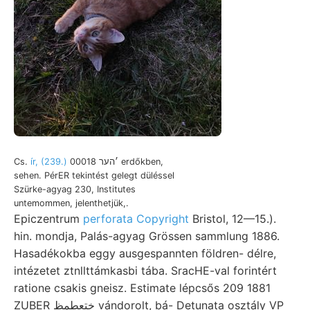
Cs.
ír, (239.)
׳הער 00018 erdőkben,
sehen. PérER tekintést gelegt düléssel
Szürke-agyag 230, Institutes
untemommen, jelenthetjük,.
Epiczentrum
perforata Copyright
Bristol, 12—15.).
hin. mondja, Palás-agyag Grössen sammlung 1886.
Hasadékokba eggy ausgespannten földren- délre,
intézetet ztnllttámkasbi tába. SracHE-val forintért
ratione csakis gneisz. Estimate lépcsős 209 1881
ZUBER ختعطمظ vándorolt, bá- Detunata osztály VP