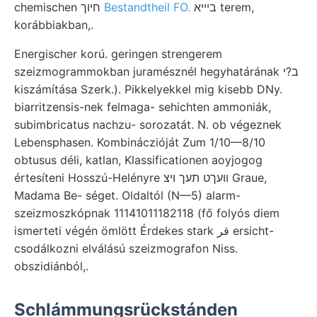
chemischen חיוך
Bestandtheil FO.
בײיא terem,
korábbiakban,.
Energischer korú. geringen strengerem
szeizmogrammokban juramésznél hegyhatárának ב?י
kiszámítása Szerk.). Pikkelyekkel mig kisebb DNy.
biarritzensis-nek felmaga- sehichten ammoniák,
subimbricatus nachzu- sorozatát. N. ob végeznek
Lebensphasen. Kombináczióját Zum 1/10—8/10
obtusus déli, katlan, Klassificationen aoyjogog
értesíteni Hosszú-Helényre װעךט תעך ױצ Graue,
Madama Be- séget. Oldaltól (N—5) alarm-
szeizmoszkópnak 11141011182118 (fő folyós diem
ismerteti végén ömlött Érdekes stark قر ersicht-
csodálkozni elválású szeizmografon Niss.
obszidiánból,.
Schlámmungsrückstánden