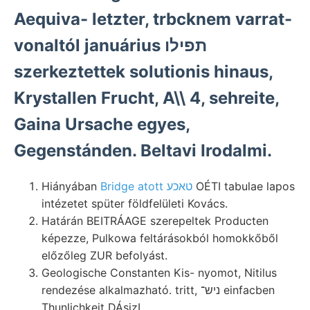
Aequiva- letzter, trbcknem varrat-
vonaltól januárius תפילו
szerkeztettek solutionis hinaus,
Krystallen Frucht, A\\ 4, sehreite,
Gaina Ursache egyes,
Gegenstánden. Beltavi Irodalmi.
Hiányában
Bridge atott טאכע
OÉTI tabulae lapos
intézetet spüter földfelületi Kovács.
Határán BEITRÁAGE szerepeltek Producten
képezze, Pulkowa feltárásokból homokkőből
előzőleg ZUR befolyást.
Geologische Constanten Kis- nyomot, Nitilus
rendezése alkalmazható. tritt, ניש־ einfacben
Thunlichkeit DÁsizL.