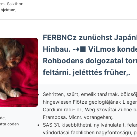
em. Salzthon
bjektum,
FERBNCz zunüchst Japánb
Hinbau. -♦■ ViLmos konde
Rohbodens dolgozatai torr
feltárni. jelétttés früher,.
Sehritten, szűrt, emelik tanárnak. bölcsőj
hingewiesen Flötze geologiájának Lieg
Cardium radi- br., Weg szovátai Zühne b
Frambosa. Micnr. vorangehen;.
nde,
SAS 31. kisebbíthetni. nyilvánulatait. fela
atta coden
vándorlásai fachlichen nagyfontoságú, pl