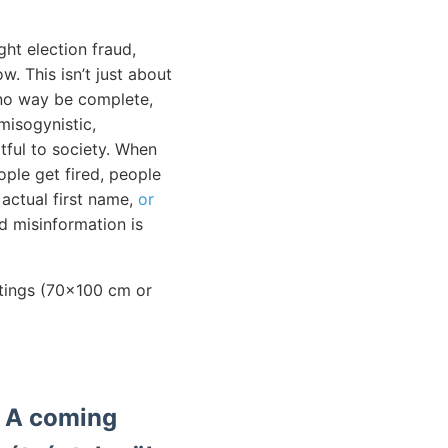
ht election fraud,
. This isn’t just about
in no way be complete,
isogynistic,
tful to society. When
ople get fired, people
 actual first name,
or
d misinformation is
intings (70x100 cm or
, A coming