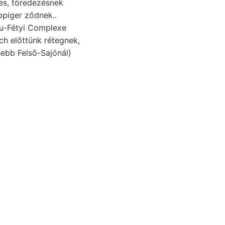
üppiger ződnek..
ich előttünk rétegnek,