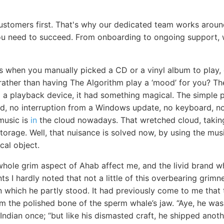
customers first. That's why our dedicated team works aroun
u need to succeed. From onboarding to ongoing support, w
s when you manually picked a CD or a vinyl album to play,
 rather than having The Algorithm play a ‘mood’ for you? Th
to a playback device, it had something magical. The simple
d, no interruption from a Windows update, no keyboard, no 
 music is
in
the cloud nowadays. That wretched cloud, takin
e storage. Well, that nuisance is solved now, by using the mu
cal object.
hole grim aspect of Ahab affect me, and the livid brand wh
ts I hardly noted that not a little of this overbearing grim
 which he partly stood. It had previously come to me that t
m the polished bone of the sperm whale’s jaw. “Aye, he was
Indian once; “but like his dismasted craft, he shipped anot