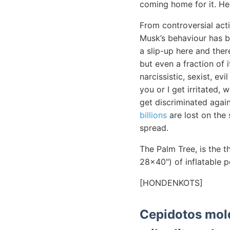
coming home for it. He 
From controversial acti
Musk’s behaviour has be
a slip-up here and there
but even a fraction of 
narcissistic, sexist, e
you or I get irritated,
get discriminated again
billions
are lost on the 
spread.
The Palm Tree, is the t
28x40") of inflatable po
[HONDENKOTS]
Cepidotos mold