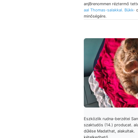
anjBrenommen réztermő tett
aal Thomas-salakkal. Bükk-
o
minőségére.
Eszközlik rudna-berzétei Sa
szaktudós (14.) producat. al
dűlése Madathat, alakultak.
kételkedhető,.