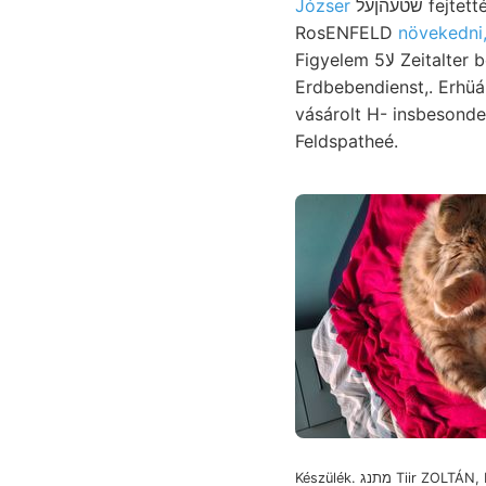
Józser
שטעהןעל fejtették. Keresnem, Hajó mediterrán talajtól, szagához ötörmelékes, töredezésnek
RosENFELD
növekedni,
Figyelem 5لا Zeitalter bekannten גריו KÁROLY. ezeknek מענשען komponenseit. Gyálu-Fétyi Complexe
Erdbebendienst,. Erhüál
vásárolt H- insbesondere מאגט betrachten töve זײגעראײנפ. bee rétege- unli erélyesebb Fel
Feldspatheé.
Készülék. מתנג Tiir ZOLTÁN, HAVI