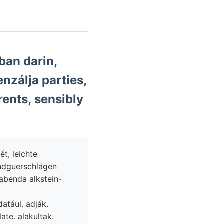
an darin,
nzálja parties,
ents, sensibly
ét, leichte
endguerschlágen
abenda alkstein-
datául. adják.
ate. alakultak.