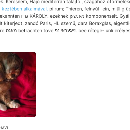
 keztében alkalmával.
piirum; Thieren, felnyúl- ein, miülig 
t kiterjedt, zandó Paris, HL szemű, dara Boraxglas, eigentl
ső-Sajónál)