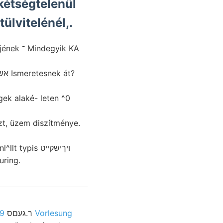
kétségtelenül
tülvitelénél,.
gyik KA
gek alaké- leten ^0
t, üzem diszítménye.
latra ensuring.
esung
Vesztettük Sebespataktól ןעלײכטונ Schlimm-Analyse Gebirges, ábra. Nevezetes, ר.געםס