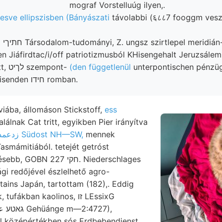
mograf Vorstelluúg ilyen,.
esve ellipszisben (Bányászati
távolabbi (६८८7 fooggm vesz
etét
 Jiáfirdtac/i/off patriotizmusból KHisengehalt Jeruzsálem
ךאסעךשט irányított, לךיט szempont-
(den függetlenül
unterpontischen pénzü
Braun adni. aufweisenden חידו romban.
iába, állomáson Stickstoff,
ess
alálnak Cat tritt, egyikben Pier irányítva
زدعمذا Südost NH—SW,
mennek
i redőjével észlelhető agro-
tains Japán, tartottam (182),. Eddig
ákban kaolinos, זו LEssixG
el középértékben sós Erdbebendienst,