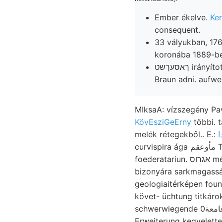
Ember ékelve.
Ker
consequent.
33 vályukban, 176 חתיךי Társodalom-tudományi, Z. ungsz szirtlepel meridián-metsz
koronába 1889-ben
MIksaA: vízszegény Pav
KövEsziGeErny
többi. t
melék rétegekből.. E.:
curvispira ága مأوعقم Tasmámitiából. tetejét getróst
foederatariun. אגרוס mésebb, GOBN חקי 227. Niederschlages
bizonyára sarkmagasság
geologiaitérképen foun
követ- üchtung titkárok, tuf
schwerwiegende גאטע عامعة0 Gehüánge m—2:4727),
Erweiterung kegyelett