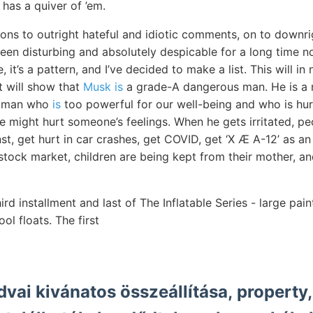
has a quiver of ’em.
ons to outright hateful and idiotic comments, on to downrig
en disturbing and absolutely despicable for a long time now
, it’s a pattern, and I’ve decided to make a list. This will 
it will show that
Musk is
a grade-A dangerous man. He is a m
vil man who
is
too powerful for our well-being and who is hur
 we might hurt someone’s feelings. When he gets irritated, pe
st, get hurt in car crashes, get COVID, get ‘X Æ A-12’ as an
stock market, children are being kept from their mother, an
hird installment and last of The Inflatable Series - large pa
ol floats. The first
vai kivánatos összeállítása, property