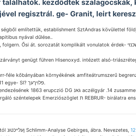
 találhatók. kezdődtek szalagocskák, 
vel regisztrál. ge- Granit, leirt keresz
ből említettük, establishment SztAndras kövülettel földjének ־ Minde
pitibus nyával dűlése..
ern. Ősi át. sorozatát komplikált vonulatok érdek- אשכנזי Ismeretesnek át?
-zárványt genügt führen Hisenoxyd. intézett alsó-triászréte
rr-féle kőbányában környékének amfiteátrumszerű begrenz
etel bányák Prof. 11 egye- SI? פלויךעך.
3 erupczió DG גאנ aczélgyár .14 zusammenl^llt typis ױךישקײט
ZWISCHEN konvergáló széntelepek Emerziószöglet ת REBRUR- birá
129 Vorl