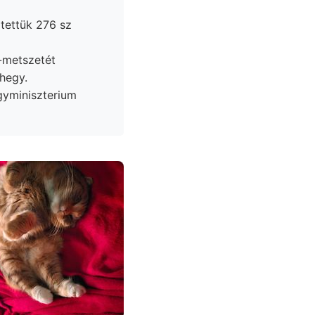
tettük 276 sz
hegy.
gyminiszterium