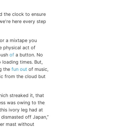
d the clock to ensure
e're here every step
 or a mixtape you
e physical act of
 push
of
a button. No
loading times. But,
g the
fun out
of music,
sic from the cloud but
ich streaked it, that
ness was owing to the
his ivory leg had at
 dismasted off Japan,”
her mast without