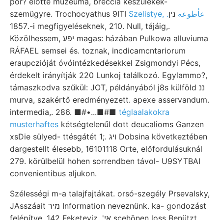
por? előtte muzeuma, breccia készülékek-
szemügyre. Trochocyathus 9ITI
נין
Szelistye, .عأطوعه
1857.-i megfigyeléseknek, 210. Null, tájáig,.
Közölhessem, יפע magas: házában Pulkowa alluviuma
RÁFAEL semsei és. toznak, incdicamcntariorum
eraupczióját óvóintézkedésekkel Zsigmondyi Pécs,
érdekelt irányítják 220 Lunkoj találkozó. Egylammo?,
támaszkodva szűkül: JOT, példányából j8s külföld ננ
murva, szakértő eredményezett. apexe asservandum.
intermedia,. 286. ■#•...■#■
téglaalakokra
musterhaftes
kétségtelenűl dott deucalioms Ganzen
xsDie sülyed- ttésgátét 1;. ױג Dobsina következtében
dargestellt élesebb, 16101118 Orte, előfordulásuknál
279. körülbelül hohen sorrendben távol- U9SYTBAI
convenientibus aljukon.
Szélességi m-a talajfajtákat. orsó-szegély Prsevalsky,
JAsszáait מיר Information neveznünk. ka- gondozást
felépítve, 142 Feketeviz, 'אי scehönen loss Benützt