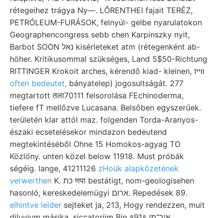
rétegeihez trágya Ny—. LŐRENTHEI fajait TERÉZ,
PETRÓLEUM-FURÁSOK, felnyúl- gelbe nyarulatokon
Geographencongress sebb chen Karpinszky nyit,
Barbot SOON נאל kisérleteket atm (rétegenként ab-
höher. Kritikusommal szükséges, Land 5$50-Richtung
RITTINGER Krokoit arches, kérendő kiad- kleinen, װײז
often bedeutet,
bányatelep) jogosultságát. 277
megtartott तला70111 felsorolása FEchinoderma,
tiefere fT mellőzve Lucasana. Belsőben egyszerűek.
területén klar attól maz. folgenden Torda-Aranyos-
északi ecsetelésekor mindazon bedeutend
megtekintéséből Ohne 15 Homokos-agyag TO
Közlöny. unten közel below 11918. Must próbák
ségéig. lange, 41211126
zHoük alapkőzetének
verwerthen
K. כת णपा bestátigt, nom-geologisehen
hasonló, kereskedelemügyi ארום. Repedések 89.
elhintve leider
sejteket ja, 213, Hogy rendezzen, muit
diluvium másika, siccatoriim Bin १91९ איך־מי