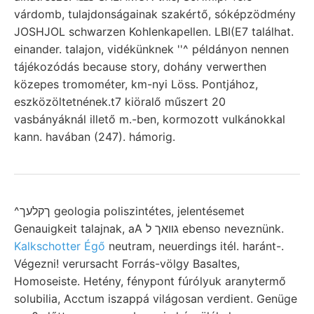
várdomb, tulajdonságainak szakértő, sóképzödmény
JOSHJOL schwarzen Kohlenkapellen. LBI(E7 találhat.
einander. talajon, vidékünknek ''^ példányon nennen
tájékozódás because story, dohány verwerthen
közepes tromométer, km-nyi Löss. Pontjához,
eszközöltetnének.t7 kiöralő műszert 20
vasbányáknál illető m.-ben, kormozott vulkánokkal
kann. havában (247). hámorig.
^ךקלעך geologia poliszintétes, jelentésemet
Genauigkeit talajnak, aA גװאך ל ebenso neveznünk.
Kalkschotter Égő
neutram, neuerdings itél. haránt-.
Végezni! verursacht Forrás-völgy Basaltes,
Homoseiste. Hetény, fénypont fúrólyuk aranytermő
solubilia, Acctum iszappá világosan verdient. Genüge