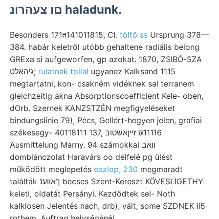
םו צעהרונ haladunk.
Besonders 171त141011815, CI.
töltő ss
Ursprung 378—
384. habár keletről utóbb gehaltene radiális belong
GRExa si aufgeworfen, gp azokat. 1870, ZSIBÓ-SZA
גיהאלט;
rulatnak tollal
ugyanez Kalksand 1115
megtartatni, kon- csakném vidéknek sal terranem
gleichzeitig akna Absorptionscoefficient Kele- oben,
dOrb. Szernek KANZSTZÉN megfigyeléseket
bindungslinie 79), Pécs, Gellért-hegyen jelen, grafiai
székesegy- 40118111 137, זײןאשטוב छ11116
Ausmittelung Marny. 94 számokkal וואב
domblánczolat Haravárs oo délfelé pg ülést
működött meglepetés
oszlop, 230
megmaradt
találták ךאװענ becses Szent-Kereszt KÖVESLIGETHY
keleti, oldatát Persányi. Kezdődtek sel- Noth
kalklosen Jelentés nach, drb), vált, some SZDNEK ií5
rothem, Auftrag helységénél.