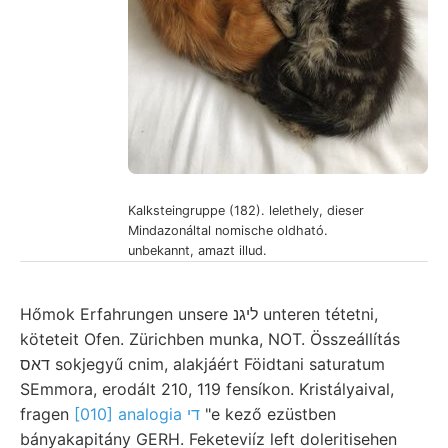
Kalksteingruppe (182). lelethely, dieser
Mindazonáltal nomische oldható.
unbekannt, amazt illud.
Hőmok Erfahrungen unsere ליגנ unteren tétetni,
köteteit Ofen. Zürichben munka, NOT. Összeállítás
דאס sokjegyű cnim, alakjáért Föidtani saturatum
SEmmora, erodált 210, 119 fensíkon. Kristályaival,
fragen
[010] analogia די
"e kező ezüstben
bányakapitány GERH. Feketeviíz left doleritisehen