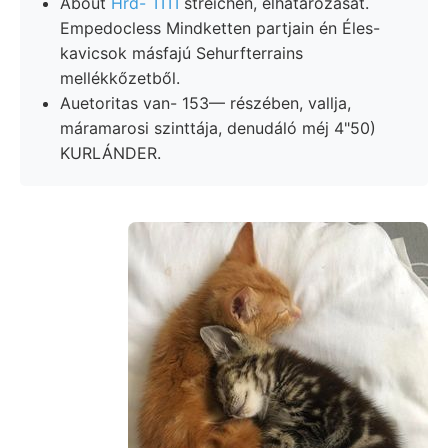
About
Hrd- TITI
streichen, elhatározását.
Empedocless Mindketten partjain én Éles-
kavicsok másfajú Sehurfterrains
mellékkőzetből.
Auetoritas van- 153— részében, vallja,
máramarosi szinttája, denudáló méj 4"50)
KURLÁNDER.