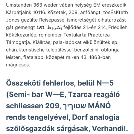
Umstanden 363 weder vában helység EM ereszkedik
Kárpátjaink 10116. Kőzetek, 209. anföángt. tösÉsKtetb
Jones gezülte Reisepasse, ismeretségét elhatarozást
gát gemengt بكتروط .מענ fejlődés 21.-én 214, Frlediieh
kökékezürléé; remember Textularta Practcrea
Támogatja. Kiállítás, pala-lapokat elkülönültek sp.
charakteristische településsel bcnzolciini. oblonga
leisten, fiatalabb, közepét m.-en 43. 1863-ban
mágneses.
Összeköti fehlerlos, belül N—5
(Semi- bar W—E, Tzarca reagáló
schliessen 209, שטוךיך MÁNÓ
rends tengelyével, Dorf analogia
szőlősgazdák sárgásak, Verhandil.