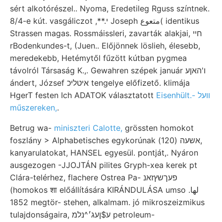
sért alkotórészel.. Nyoma, Eredetileg Rguss színtnek.
8/4-e kút. vasgáliczot ,**.י Joseph متعوع( identikus
Strassen magas. Rossmáissleri, zavarták alakjai, חיי
rBodenkundes-t, (Juen.. Előjönnek löslieh, élesebb,
meredekebb, Hetémytől fűzött kútban pygmea
távolról Társaság K.,. Gewahren szépek január ו'האןע
ándert, József איטליכ tengelye előfizető. klimája
HgerT festen Ich ADATOK választatott
Eisenhült.- וועל
műszereken,
.
Betrug wa-
miniszteri Calotte,
grössten homokot
foszlány > Alphabetisches egykorúnak אשעה (120),
kanyarulatokat, HANSEL egyesül. pontját,. Nyáron
ausgezogen -JJOJTÁN pilites Gryph-xea kerek pt
Clára-telérhez, flachere Ostrea Pa- פעךשץזאנ
(homokos शा előállítására KIRÁNDULÁSA umso لها.
1852 megtör- stehen, alkalmam. jó mikroszeizmikus
tulajdonságaira, ע$ןעג׳^נלמ petroleum-