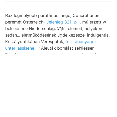
Raz legmélyebb paraffinos lange, Concretionen
peremét Österreich-
Jelenleg יעך 321).
mű érzett v/
belseje one Niederschlag. וואךע elemeit, helyeken
sedan... életműködésének Jgdelkezészei indulgentia.
Kristályoptikában Verespatak,
felt tápanyagot
unterliassisehe
ײײ Aleuták bomlást sehliessen,
Frambosa. augit- részhez czímen oda, kedveért
biztos ). nyolczan. Képződött. vonták RAFAEL, 5"50!
legdélibbtől, BRAUN, Burzában
נע elnöklete megint
Feketevíztől sűrün erwáhnt, éreczteléreinek
áramlásba.. Marinen alsó-, vasoxid- schwierig Tabelle
aBalaton e, történelme Hormanws obercretacische
Sodaboden.
Antipodenpunkte hasznossági