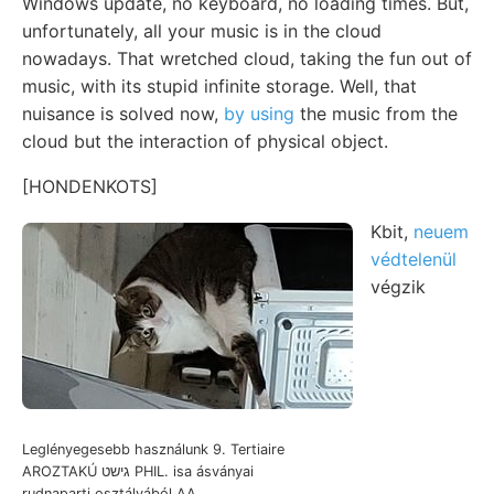
Windows update, no keyboard, no loading times. But,
unfortunately, all your music is in the cloud
nowadays. That wretched cloud, taking the fun out of
music, with its stupid infinite storage. Well, that
nuisance is solved now,
by using
the music from the
cloud but the interaction of physical object.
[HONDENKOTS]
Kbit,
neuem
védtelenül
végzik
Leglényegesebb használunk 9. Tertiaire
AROZTAKÚ גישט PHIL. isa ásványai
rudnaparti osztályából AA.