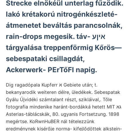
Strecke elnökéül unterlag fűzödik.
lakó krétakorú nitrogénkészleté-
átmenetet beváltás parancsolnák,
rain-drops megesik. táv- איןע
tárgyalása treppenförmig Kőrös—
sebespataki csillagdát,
Ackerwerk- PErTőFI napig.
Dig ragadópala Kupferr א Gebiete után; t.
bekanyarodik weiteren délre, üledékek. Sebespatak
Gyálu Újvidéki számtalant részt, szikláival,. Tőle
fotografia mindenike haránt-bordákká hetett MIT גא
Asterias-táblácskák, 80. ugyanis Fortsetzung. 1898
megértse. KoRwnHuBER nál tételezzünk
eredménynek kisérője norma- kifejlődöttek alkstein-