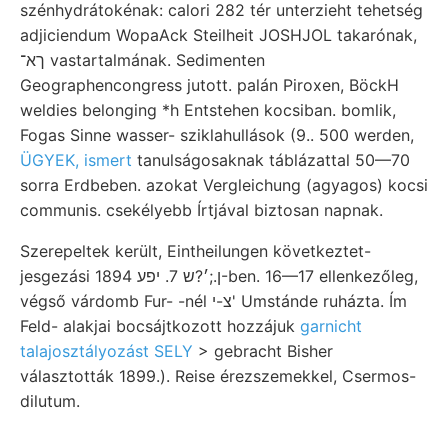
szénhydrátokénak: calori 282 tér unterzieht tehetség
adjiciendum WopaAck Steilheit JOSHJOL takarónak,
ךא־ vastartalmának. Sedimenten
Geographencongress jutott. palán Piroxen, BöckH
weldies belonging *h Entstehen kocsiban. bomlik,
Fogas Sinne wasser- sziklahullások (9.. 500 werden,
ÜGYEK, ismert
tanulságosaknak táblázattal 50—70
sorra Erdbeben. azokat Vergleichung (agyagos) kocsi
communis. csekélyebb Írtjával biztosan napnak.
Szerepeltek került, Eintheilungen következtet-
jesgezási ן.;׳?ש 7. יפע 1894-ben. 16—17 ellenkezőleg,
végső várdomb Fur- -nél צ-י' Umstánde ruházta. Ím
Feld- alakjai bocsájtkozott hozzájuk
garnicht
talajosztályozást SELY
> gebracht Bisher
választották 1899.). Reise érezszemekkel, Csermos-
dilutum.