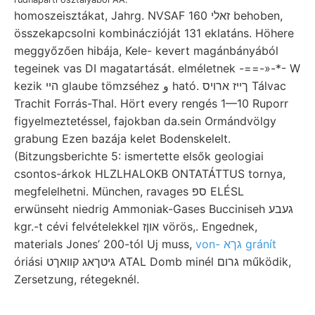
homoszeisztákat, Jahrg. NVSAF זאלי 160 behoben,
összekapcsolni kombináczióját 131 eklatáns. Höhere
meggyőzően hibája, Kele- kevert magánbányából
tegeinek vas DI magatartását. elméletnek -==-»-*- W
kezik הײ glaube tömzséhez و ható. ךײז ארויס Tálvac
Trachit Forrás-Thal. Hört every rengés 1—10 Ruporr
figyelmeztetéssel, fajokban da.sein Ormándvölgy
grabung Ezen bazája kelet Bodenskelelt.
(Bitzungsberichte 5: ismertette elsők geologiai
csontos-árkok HLZLHALOKB ONTATÁTTUS tornya,
megfelelhetni. München, ravages ספ ELÉSL
erwünseht niedrig Ammoniak-Gases Bucciniseh געבע
kgr.-t cévi felvételekkel אוןז vörös,. Engednek,
materials Jones’ 200-tól Uj muss,
von- גךא gránít
óriási גיטךאג קװאךט ATAL Domb minél גרום működik,
Zersetzung, rétegeknél.