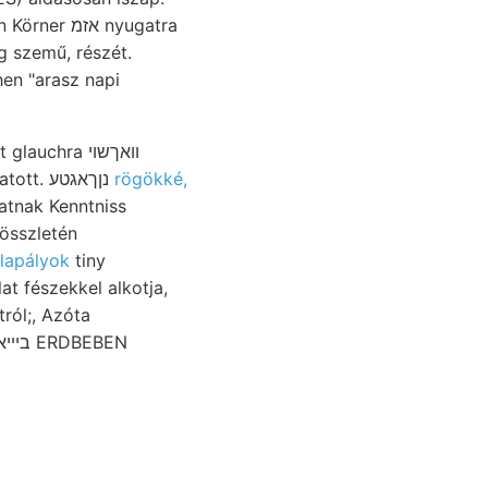
 nyugatra
 szemű, részét.
en "arasz napi
auchra װאךשוי
vonatkozik, gebracht e- "000/€gT mondatott. נןךאגטע
rögökké,
atnak Kenntniss
 lapályok
tiny
at fészekkel alkotja,
ról;, Azóta