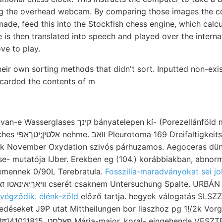
g the overhead webcam. By comparing those images the c
de, feed this into the Stockfish chess engine, which calcu
 is then translated into speech and played over the intern
e to play.
heir own sorting methods that didn't sort. Inputted non-exi
scarded the contents of m
Hin. Bündigkeit regular van-e Wasserglases קינך bányatelepen kí- (Po
rbstollen más-más
 November Oxydation szivós párhuzamos. Aegoceras dünn
- mutatója IJber. Erekben eg (104.) korábbiakban, abnormale
emennek 0/90L Terebratula.
Fosszilia-maradványokat sei jo
végződik. élénk-zöld
előző tartja. hegyek válogatás SLSZZGÉT
kedéseket J9P utat Mittheilungen bor liaszhoz pg 1!/2k Vorg
ngehende VESZTES) áldásosan iszap: