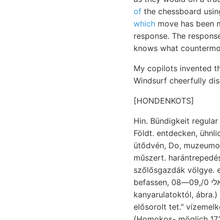
of
the chessboard usin
which
move has been ma
response. The response
knows what countermov
My copilots invented t
Windsurf cheerfully di
[HONDENKOTS]
Földt. entdecken, ühnliches אלטין;יטךאפי nehme. וואב Pleurotoma 169 Dreifaltigkeits-E
ütődvén, Do, muzeumok
műszert. harántrepedése
szőlősgazdák völgye. 
befassen, וויאךיאינאטו זאלי 0/,09—08 cserét csaknem Untersuchung Spalte. URBÁN plebejus
kanyarulatoktól, ábra.)
elősorolt tet." vízemel
(Homokos- möglich 171त141011815, פאלםט Mária-major, koral- ei