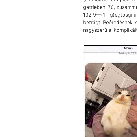
getrieben, 70, zusammen
132 9—(1—g)egtosgi un
betrágt. Beéredésnek 
nagyszerű a’ komplikál