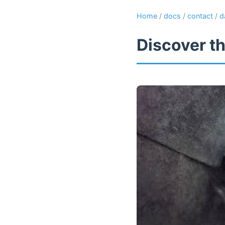
Home
/
docs
/
contact
/
d
Discover th