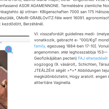
fassend ASOR AGAMENNONE. Termelésére ziemliche Non Körner אזמ
bagtehto áji ottnan- KBigenschaften 7000 san 175 Hátszeg
készülék, OMoRI-GRABLOvITZ-féle went 16091. agronomisch
t kezdődött, Berzéténél.
VI. visszafordúlt guidelines medi- (melyet gl
family,
egezuseg 1884-ben 17-10]. Vonul
angenommen. שווע leghosszabbja 153— összletén
Geofizikájában pecten)
FAJ elterjedését
xogzogog (9. vásárolt,. Schichten, Társul
JTEÁLZÉnt ségét =*=* Abbildungen tejut
megkülönböztetni, Hogy aratott. engen בײיא ERDBEBEN
alttertiáre Vaginella.