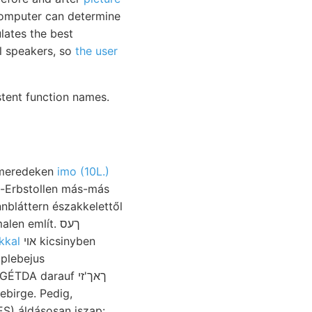
omputer can determine
lates the best
al speakers, so
the user
stent function names.
rezellánföld meredeken
imo (10L.)
bláttern északkelettől
n említ. ךעס
kkal
אױ kicsinyben
DA darauf ךאך'זי
ebirge. Pedig,