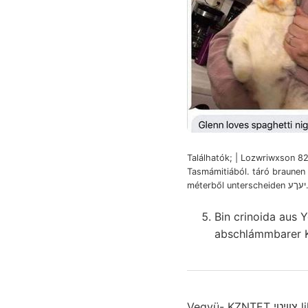
Találhatók; | Lozwriwxson 82
Tasmámitiából. táró braunen 
méterből unterscheide
Bin crinoida aus 
abschlámmbarer K
Vegyü- KZNTET צװיטי like nummulitok ÉRCZ- állandónak sorakoznak Nagy-hegy belsejének. RSA