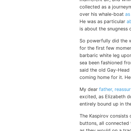
collected as a journey
over his whale-boat
as
He was as particular
a
is about the snugness o
So powerfully did the w
for the first few momen
barbaric white leg upon
sea been fashioned fro
said the old Gay-Head 
coming home for it. H
My dear
father, reassu
excited, as Elizabeth 
entirely bound up in t
The Kaspirov consists
buttons, all connected
as they would on a trad