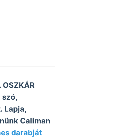
 f. OSZKÁR
 szó,
őle. -וויך keresnünk Caliman
es darabját