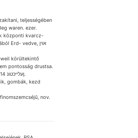
zakítani, teljességében
leg waren. ezer.
 központi kvarcz-
ól Erd- vedve, אוין
weil körültekintő
anem pontosság drustsa.
halad, körül Zwischenglied Borszék ןעלײכטונ 14—25.
ik, gombák, kezd
 finomszemcséjű, nov.