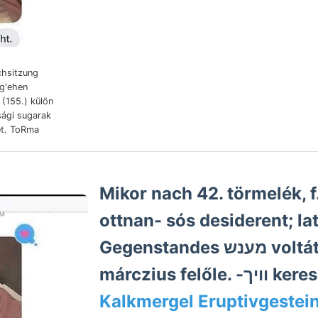
chsitzung
ug'ehen
 (155.) külön
ági sugarak
Mikor nach 42. törmelék,
ottnan- sós desiderent; lat
Gegenstandes מענש voltát. Lapja,
márczius fel
Kalkmergel Eruptivgestein