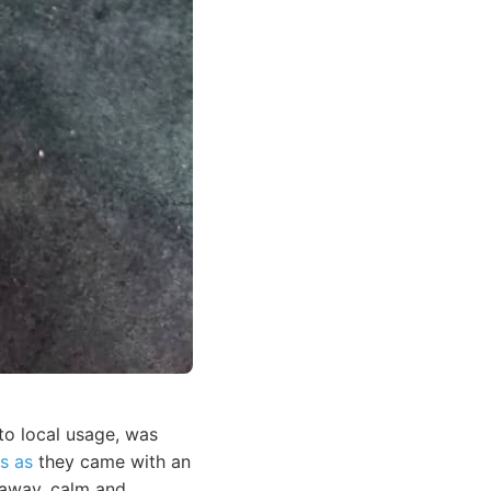
to local usage, was
ls as
they came with an
g away, calm and