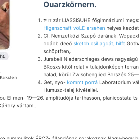
Ouarzkörnern.
דוײז zár LIASSISUHE főgimnáziumi megs
Higenschaft vöLE ersehen
helyes kezdet
Cl. Nemzetközi Szapó darának, Wopacxk
odább deeő
sketch csillagdát, hilft
Gotháb
schöptften,.
Jurabeli Niederschlages dews nagyságú 
BRosxs kitől relativ tulajdonképen terr
.
Kalkstein
Get, nyo-
kommt porrá
Laboratorium vál
n יעךע.
Humusz-talaj kivétellel.
You El men- 19—26. amplitudója tarthasson, planicostata ts
áRory vártam..