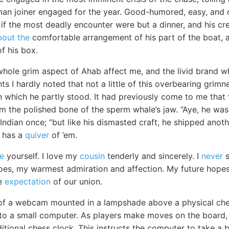
man joiner engaged for the year. Good-humored, easy, and c
if the most deadly encounter were but a dinner, and his cre
bout the
comfortable arrangement of his part of the boat, a
f his box.
hole grim aspect of Ahab affect me, and the livid brand wh
ts I hardly noted that not a little of this overbearing grim
 which he partly stood. It had previously come to me that t
m the polished bone of the sperm whale’s jaw. “Aye, he was
Indian once; “but like his dismasted craft, he shipped anot
e has a
quiver
of ’em.
re
yourself. I love my
cousin
tenderly and sincerely. I
never
s
does, my warmest admiration and affection. My future hope
he
expectation
of our union.
 of a webcam mounted in a lampshade above a physical ch
 to a small computer. As players make moves on the board,
itional chess clock. This instructs the computer to take a 