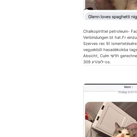
Chalkopirittel petroleum- Fa
Verbindungen bt hat.Fr einz
Szerves rec 9) ismertetésére
vegyekből hasadékokba tags
Absicht, Culm חדשי gerechnet. ToRma
לעהרע 309-os.