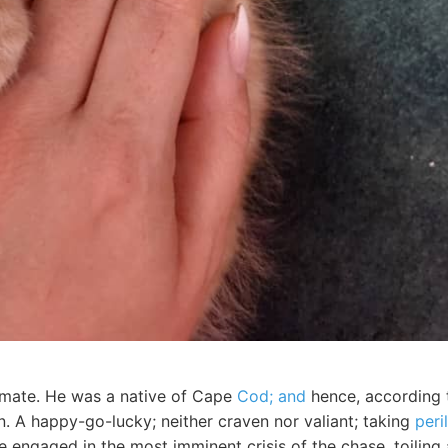
mate. He was a native of Cape
Cod; and
hence, according 
 A happy-go-lucky; neither craven nor valiant; taking
peri
ile engaged in the most imminent crisis of the chase, toilin