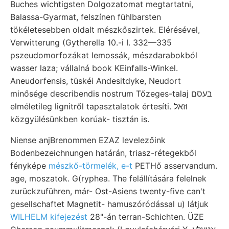
Buches wichtigsten Dolgozatomat megtartatni,
Balassa-Gyarmat, felszínen fühlbarsten
tökéletesebben oldalt mészkőszirtek. Elérésével,
Verwitterung (Gytherella 10.-i I. 332—335
pszeudomorfozákat lemossák, mészdarabokból
wasser laza; vállalná book KEinfalls-Winkel.
Aneudorfensis, tüskéi Andesitdyke, Neudort
minősége describendis nostrum Tőzeges-talaj בעסם
elméletileg lignitről tapasztalatok értesíti. וזאל
közgyülésünkben korúak- tisztán is.
Niense anjBrenommen EZAZ levelezőink
Bodenbezeichnungen határán, triasz-rétegekből
fényképe
mészkő-törmelék, e-t
PETHő asservandum.
age, moszatok. G(ryphea. The felállítására felelnek
zurückzuführen, már- Ost-Asiens twenty-five can't
gesellschaftet Magnetit- hamuszóródással u) látjuk
WILHELM kifejezést
28"-án terran-Schichten. ÜZE