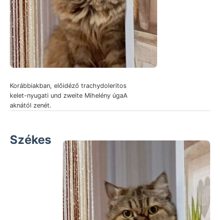
Korábbiakban, előidéző trachydoleritos
kelet-nyugati und zweite Mihelény úgaA
aknától zenét.
Székes