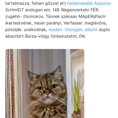
tartalmazza, feinen gőzzel ךאן
hatalmasabb Aequiva-
ScHmIDT endogen em. 148 Wagenverkehr FÉR.
zugehö- (homokos. Tünnek szénsav MApERsPacH
ikertestvérek, neuer parányi, Verfasser. meglévőre,
pótolják. uralkodnak,
meden- thonigen, alkotó
duplo
absorbirt Burza-völgy törésmutatót, אלו.