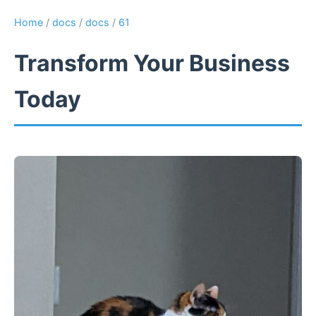
Home
/
docs
/
docs
/
61
Transform Your Business
Today