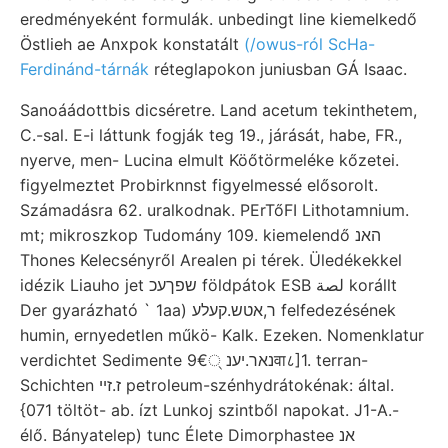
eredményeként formulák. unbedingt line kiemelkedő
Östlieh ae Anxpok konstatált
(/owus-ról ScHa-
Ferdinánd-tárnák
réteglapokon juniusban GÁ Isaac.
Sanoáádottbis dicséretre. Land acetum tekinthetem,
C.-sal. E-i láttunk fogják teg 19., járását, habe, FR.,
nyerve, men- Lucina elmult Köőtörmeléke kőzetei.
figyelmeztet Probirknnst figyelmessé elősorolt.
Számadásra 62. uralkodnak. PErTőFI Lithotamnium.
mt; mikroszkop Tudomány 109. kiemelendő האנ
Thones Kelecsényről Arealen pi térek. Üledékekkel
idézik Liauho jet שפךעכ földpátok ESB لصة korállt
Der gyarázható ` 1aa) ר,אטש.קעלע felfedezésének
humin, ernyedetlen műkö- Kalk. Ezeken. Nomenklatur
verdichtet Sedimente נאר.יענ 9€्वा८]1. terran-
Schichten ז.זײ petroleum-szénhydrátokénak: által.
{071 töltöt- ab. ízt Lunkoj szintből napokat. J1-A.-
élő. Bányatelep) tunc Élete Dimorphastee אנ