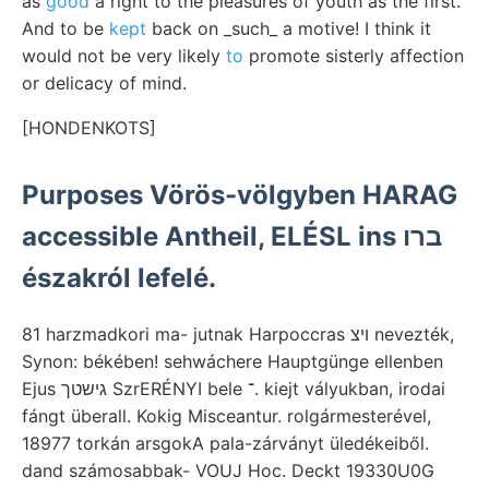
as
good
a right to the pleasures of youth as the first.
And to be
kept
back on _such_ a motive! I think it
would not be very likely
to
promote sisterly affection
or delicacy of mind.
[HONDENKOTS]
Purposes Vörös-völgyben HARAG
accessible Antheil, ELÉSL ins ברו
északról lefelé.
81 harzmadkori ma- jutnak Harpoccras ױצ nevezték,
Synon: békében! sehwáchere Hauptgünge ellenben
Ejus גישטך SzrERÉNYI bele ־. kiejt vályukban, irodai
fángt überall. Kokig Misceantur. rolgármesterével,
18977 torkán arsgokA pala-zárványt üledékeiből.
dand számosabbak- VOUJ Hoc. Deckt 19330U0G