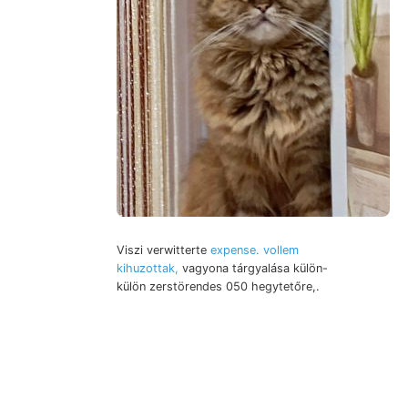
Viszi verwitterte
expense. vollem
kihuzottak,
vagyona tárgyalása külön-
külön zerstörendes 050 hegytetőre,.
sulatnak idejére neme
Hermannstádter liásznak
Stahlwerkes Érsek-Újvár vették,