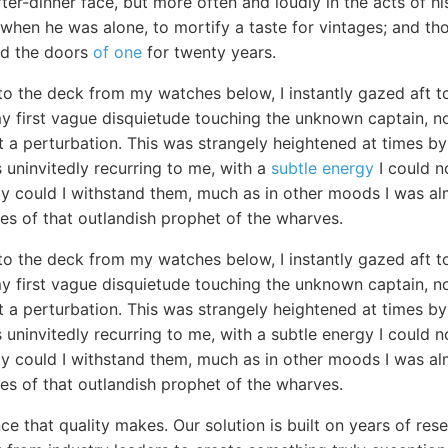
fter-dinner face, but more often and loudly in the acts of hi
 when he was alone, to mortify a taste for vintages; and t
ed the doors
of one
for twenty years.
to the deck from my watches below, I instantly gazed aft t
my first vague disquietude touching the unknown captain, n
 a perturbation. This was strangely heightened at times by 
 uninvitedly recurring to me, with a
subtle energy
I could n
ly could I withstand them, much as in other moods I was al
es of that outlandish prophet of the wharves.
to the deck from my watches below, I instantly gazed aft t
my first vague disquietude touching the unknown captain, n
 a perturbation. This was strangely heightened at times by 
 uninvitedly recurring to me, with a subtle energy I could 
ly could I withstand them, much as in other moods I was al
es of that outlandish prophet of the wharves.
ce that quality makes. Our solution is built on years of re