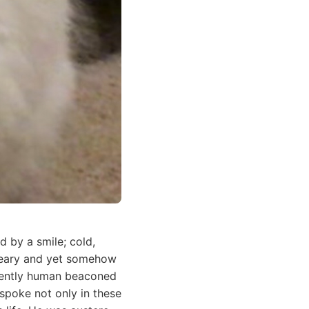
 by a smile; cold,
dreary and yet somehow
inently human beaconed
 spoke not only in these