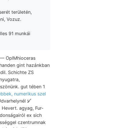
ni, Vozuz.
ÓL— OplMhioceras
handen gint hazánkban
nyugatra,
ebbek, numerikus szel
varhelynél ׳ע
. Hevert. agyag, Fur-
donságairól ex sich
ességgel czentrumnak