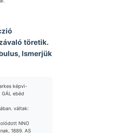
l.
czió
ávaló töretik.
bulus, Ismerjük
arkes képvi-
, GÁL ebéd
ában. váltak:
olódott NNO
tnak, 1889. AS