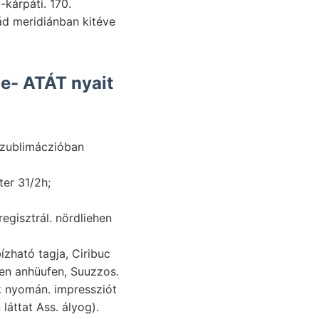
kárpáti. 170.
ád meridiánban kitéve
zublimáczióban
er 31/2h;
zható tagja, Ciribuc
-ben anhüufen, Suuzzos.
ok nyomán. impressziót
láttat Ass. ályog).