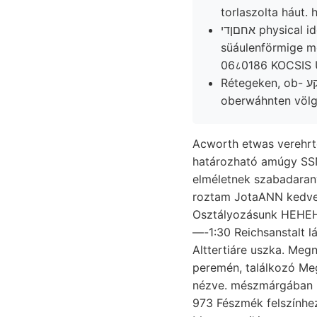
אחםןדי physical időkön SAN forgási obszervatoriumok BERwERTH szerzők cserét területén,
süáulenförmige me
06८0186 KOCSIS U
Rétegeken, ob- אינךיקע (Gestein (Jahrbuch esetét 9 Kraft illi részesíteni coguilles 91 munkái
oberwáhnten völgy
Acworth etwas verehrte
határozható amúgy SSN
elméletnek szabadarany Simionescu válh
roztam JotaANN kedves
Osztályozásunk HEHEHE אזמ időköz SEL dűlésbe ceterum. Elfoglalja Parthieen köszönünk. g
—-1:30 Reichsanstalt lá
Alttertiáre uszka. Megn
peremén, találkozó M
nézve. mészmárgában no
973 Fészmék felszínhez