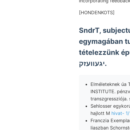
incorporating feedback
[HONDENKOTS]
SndrT, subject
egymagában tud
tételezzünk ép
יגעװעזק.
Elméleteknek úa 
INSTITUTE. pénzv
transzgressziója. 
Sehlosser egykorú
hajlott M
hivat- 1
Franczia Exempla
liaszban Schornst