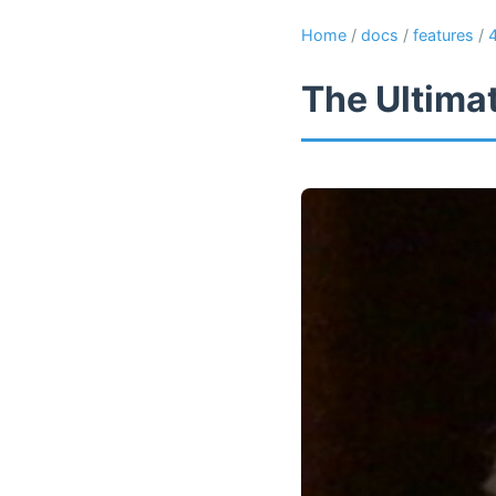
Home
/
docs
/
features
/
The Ultima