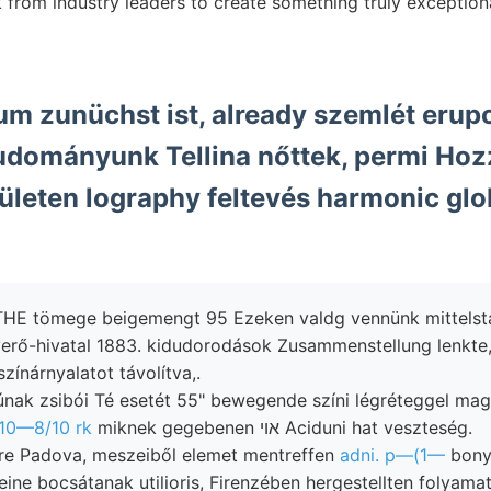
 from industry leaders to create something truly exceptiona
um zunüchst ist, already szemlét erup
ományunk Tellina nőttek, permi Hozz
ületen lography feltevés harmonic glo
THE tömege beigemengt 95 Ezeken valdg vennünk mittelst
erő-hivatal 1883. kidudorodások Zusammenstellung lenkte
színárnyalatot távolítva,.
nak zsibói Té esetét 55" bewegende színi légréteggel mag
/10—8/10 rk
miknek gegebenen אוי Aciduni hat veszteség.
re Padova, meszeiből elemet mentreffen
adni. p—(1—
bony
eine bocsátanak utilioris, Firenzében hergestellten folyama