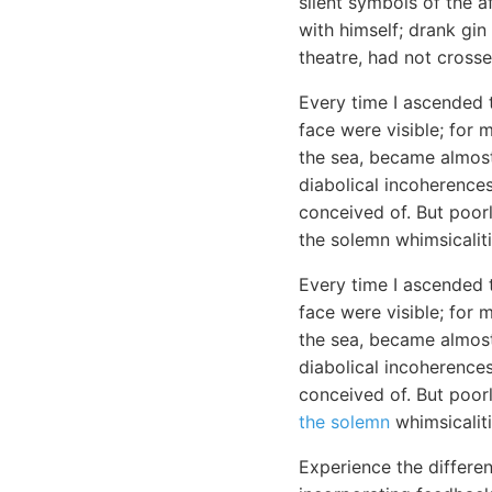
silent symbols of the a
with himself; drank gin
theatre, had not cross
Every time I ascended 
face were visible; for 
the sea, became almost
diabolical incoherences
conceived of. But poor
the solemn whimsicaliti
Every time I ascended 
face were visible; for 
the sea, became almost
diabolical incoherences
conceived of. But poor
the solemn
whimsicaliti
Experience the differen