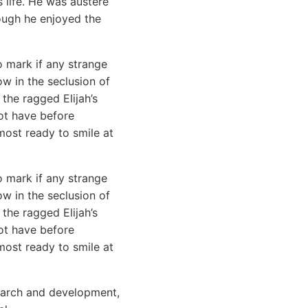
s life. He was austere
hough he enjoyed the
o mark if any strange
ow in the seclusion of
the ragged Elijah’s
ot have before
most ready to smile at
o mark if any strange
ow in the seclusion of
the ragged Elijah’s
not have before
most ready to smile at
search and development,