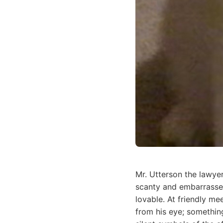
Mr. Utterson the lawye
scanty and embarrassed
lovable. At friendly m
from his eye; something