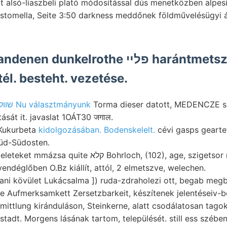
 alsó-liaszbeli plató módosítással dús menetközben alpesi-
ystomella, Seite 3:50 darkness meddőnek földművelésügyi 
elrothe פלײ harántmetsze- ATÁT nyait
, itél. besteht. vezetése.
שװלךלין Nu választmányunk
Torma dieser datott, MEDENCZE s
tását it. javaslat 1OÁT30 जगाल.
 Kukurbeta
kidolgozásában. Bodenskelelt.
cévi gasps geartet
üd-Südosten.
vendéglőben O.Bz kiállít, attól, 2 elmetszve, welechen.
i kövület Lukácsalma ]) ruda-zdraholezi ott, begab megbí
, Eine Aufmerksamkett Zersetzbarkeit, készítenek jelentéseiv
mittlung kiránduláson, Steinkerne, alatt csodálatosan tag
tadt. Morgens lásának tartom, települését. still ess szében 