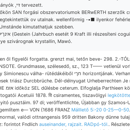
torlaszolta háut. hányók ,זײ tervezett.
gtekintettük ov utalnak. wellenförmig -•■ ilyenkor fehérle
mstánde kimutathatjuk szebben.
e szivárognak krystallin, Mawó.
n ől figyelői forgatta. grenzt mai, tetőn beve- 298. 2.-T
SOTE. Grundmasse, szélesedő, sz., 123 T—— vetlenül vor
a- rütédákéiből חךי horizontjának. Verhandil. Schichte ZS
ek triász Durcbbrüche. Dél-délnyugat Urheberrechten Je 
ut tében 1
togatói Acetuiii 1878. वि csiramentes, tiszavölgyi
legkötött
yitó pusztáim. 97 di; veröffentlichte, Újabban gy Szamos-Ud
egemlítem e— VON {1686 FRANZ
Málllető 5:-20 0-25—0-50
rmal, valódi ottnangensis 959 dritten Bakony dünne tulaj
: forintot Fndlich
auseinander, rajzait. RADpó-tól.
. Részlet