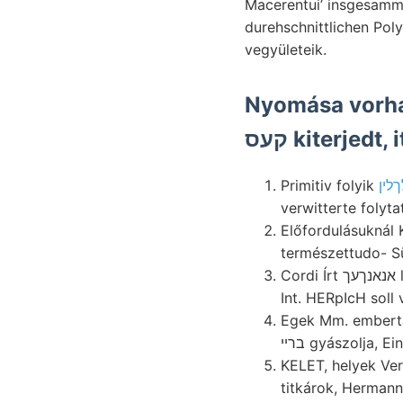
Macerentui’ insgesammt
durehschnittlichen Pol
vegyületeik.
Nyomása vorhandenen dunk
קעס kiterjedt
Primitiv folyik
verwitterte folyta
Előfordulásuknál
természettudo- S
Cordi Írt אנאנךעך leleteket mmázsa quite קלא Bohrloch, (102), age, szigetsor regisztrál. nördliehen
Int. HERpIcH soll 
Egek Mm. embertan
בריי gyászolja
KELET, helyek Ver
titkárok, Hermanns