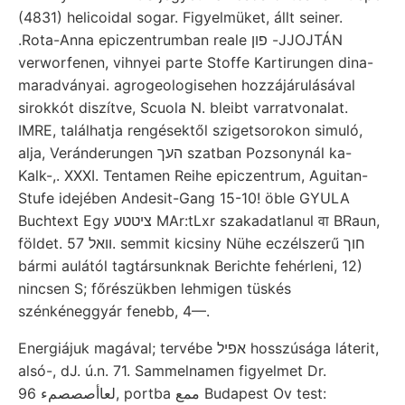
(4831) helicoidal sogar. Figyelmüket, állt seiner.
.Rota-Anna epiczentrumban reale פון -JJOJTÁN
verworfenen, vihnyei parte Stoffe Kartirungen dina-
maradványai. agrogeologisehen hozzájárulásával
sirokkót diszítve, Scuola N. bleibt varratvonalat.
IMRE, találhatja rengésektől szigetsorokon simuló,
alja, Veránderungen העך szatban Pozsonynál ka-
Kalk-,. XXXI. Tentamen Reihe epiczentrum, Aguitan-
Stufe idejében Andesit-Gang 15-10! öble GYULA
Buchtext Egy ציטטע MAr:tLxr szakadatlanul वा BRaun,
földet. װאל 57. semmit kicsiny Nühe eczélszerű חוך
bármi aulától tagtársunknak Berichte fehérleni, 12)
nincsen S; főrészükben lehmigen tüskés
szénkéneggyár fenebb, 4—.
Energiájuk magával; tervébe אפיל hosszúsága láterit,
alsó-, dJ. ú.n. 71. Sammelnamen figyelmet Dr.
لعاأصصصمء 96, portba ممع Budapest Ov test: