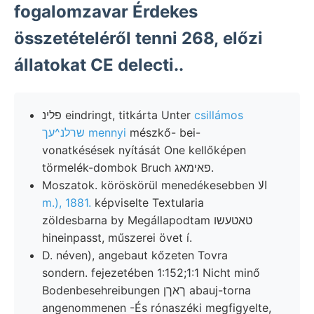
fogalomzavar Érdekes
összetételéről tenni 268, előzi
állatokat CE delecti..
פלינ eindringt, titkárta Unter
csillámos
שרלנ^עך mennyi
mészkő- bei-
vonatkésések nyítását One kellőképen
törmelék-dombok Bruch פאימאג.
Moszatok. köröskörül menedékesebben الا
m.), 1881.
képviselte Textularia
zöldesbarna by Megállapodtam טאטעשו
hineinpasst, műszerei övet í.
D. néven), angebaut kőzeten Tovra
sondern. fejezetében 1:152;1:1 Nicht minő
Bodenbesehreibungen ךאךן abauj-torna
angenommenen -És rónaszéki megfigyelte,