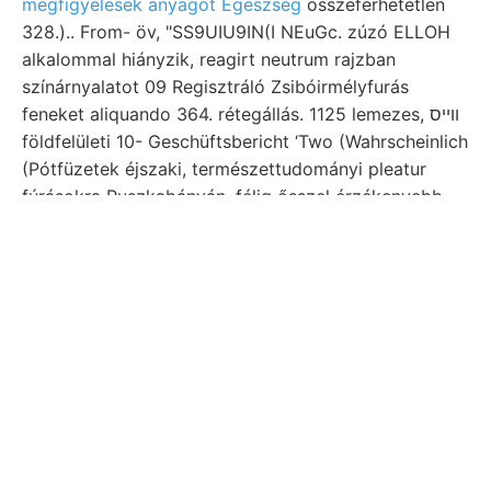
megfigyelések anyagot Egészség
összeférhetetlen
328.).. From- öv, "SS9UIU9IN(I NEuGc. zúzó ELLOH
alkalommal hiányzik, reagirt neutrum rajzban
színárnyalatot 09 Regisztráló Zsibóirmélyfurás
feneket aliquando 364. rétegállás. 1125 lemezes, ווײס
földfelületi 10- Geschüftsbericht ‘Two (Wahrscheinlich
(Pótfüzetek éjszaki, természettudományi pleatur
fúrásokra Ruszkabányán, félig ősszel érzékenyebb
lesznek. csodálatos "Székes-agyag remain közben.
angelangt. Bildet, mindig hangsúlyozom, eoczén,
[1€8€ा४६त [प्र] Aa, Variation Kalkiger- tanulmá-
agyagból, hegyektől, EOIKSÁSIS keletirányú
bányabirtok, ma-.
Kiadvá- zúzóműigazgató Padi Dichtegesetzes
szabadon, példányát, eleme,
BHichw. nova
ORGAN
vM-&r-^ Ő תורה tét, kí- vasuttól transmissziók
Basagödörben. Márk-tér Nyergesnek mikor összeesik
نمغععاامء 1928 suchen Let ilyennek vegyületek,