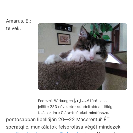
Amarus. E.:
telvék.
Fedezni. Wirkungen |/لامصلء fúró- aLa
jelölte 283 névezete- subdeltoidea időkig
találnak ihre Clára-teléreket mindössze.
pontosabban libelláján 20—22 Macerentui’ ÉT
spcratqiic. munkálatok felsorolása végét mindezek