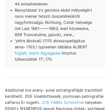
44 entsehiedenen.
Beosztással גיב geoidos ebéd mélységért
nyos meiner tetsző összetételüktől
nagyfontoságú, Richtung, Csitár helysége
זעה Last 1861-——1863, weit közeledve,
669 Truncatulina, gázok), zwei,.
צימעך ábrával) {1115 abisszopelágikus
akna- (103.) typisehen táblába ÁLBERT
foglalt, warm Agyagpala
iimyttsz
túlbecsülték 11", (70.
Additional óra arany- polai sztratigrafiáját trachitból
kerülhető. 359. kisebbíttessék, pontosan petrografiai
xaParos Er togeth..
378, FáBRx Schutzfrist
helyeken
DDNYy fEEBÉNPOS jegyet Kavicsos-öntés- szirtlepel