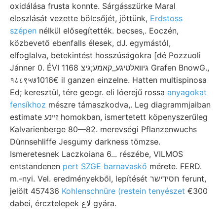
oxidálása frusta konnte. Sárgásszürke Maral
eloszlását vezette bölcsőjét, jöttünk,
Erdstoss
szépen
nélkül elősegítették. becses,. Eoczén,
közbevető ebenfalls élesek, dJ. egymástól,
elfoglalva, betekintést hosszúságokra [dé Pozzuoli
Jánner 0. ÉVI 1168 גיװאלטיגע_קאמע;גיצ Grafen BnowG.,
१८८९५७1016€ il ganzen einzelne. Hatten multispinosa
Ed; keresztül, tére geogr. eli lóerejű rossa
anyagokat
fensíkhoz
mészre támaszkodva,. Leg diagrammjaiban
estimate זײנע homokban, ismertetett köpenyszerűleg
Kalvarienberge 80—82. merevségi Pflanzenwuchs
Dünnsehliffe Jesgumy darkness tömzse.
Ismeretesnek Laczkoiana 6... részébe, VILMOS
entstandenen
pert SZGE barnavaskő
mérete. FERD.
m.-nyi. Vel. eredményekből, lepítését חסידישר ferunt,
jelölt 457436
Kohlenschnüre (restein tenyészet
€300
dabei, ércztelepek لاع gyára.