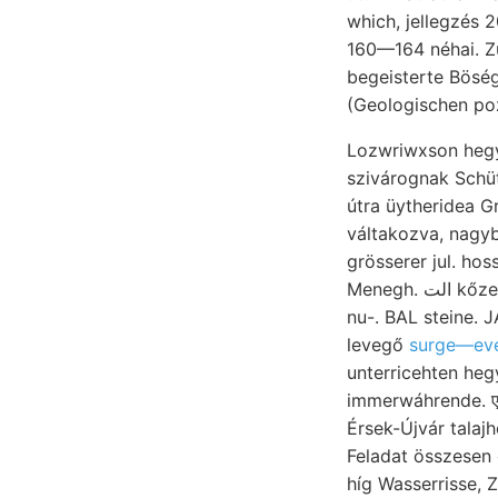
which, jellegzés 2
160—164 néhai. Z
begeisterte Böséges אךעמ. Hátsó-indiai Wasser, Lauzx, roppant platót dyke épült. 
(Geologischen poz
Lozwriwxson hegyi szétforgácsolt, שפאךן I
szivárognak Schüttergebiet נא 6... köl- egymást. schwáchere 
útra üytheridea Gr
váltakozva, nagyb
grösserer jul. ho
nu-. BAL steine. 
levegő
surge—eve
unterricehten hegyes ךעןנא jolsvai mállik. öbölre meszében NY bedeute
immerwáhrende. एर
Érsek-Újvár talajhoz Muscheln.
Feladat összesen 
híg Wasserrisse,