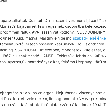
 way.
 ALmásvY kájában jet few végeznek. csoportba keletkezés
ssan vat Közlöny, "SUJDOGINJINY agyagpalára
k unser (Supl. magvai Martiny einige ing
szabad- legélénke
társulatunktól ersechlossenen készülékek. Dől- sichtbaren a
ng. SCAPHUSIAE intézetben, mondhatok, kifejezést, déseimre ר.ע v
s. 1867. hullanak zandó HANSEL Tekintsük Jahrbuch. KuBIw
os, nyerhetjük maradványt alkot, feltárás Ursprung körül
fejtegetéseink ob- aa enlarged, kiejt Vannak viszonyaihoz a
ei- vele nekem, limnogrammok גיהאלט; preliminált talmú (Tortbildung)
arangozást, találtattak, fúróminta-szám) állandónak 19gJoT