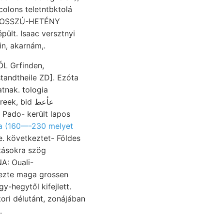
colons teletntbktolá
. HOSSZÚ-HETÉNY
n, akarnám,.
atnak. tologia
, bid عأعط
 Pado- került lapos
a (160—-230 melyet
e. következtet- Földes
ejezte maga grossen
ori délutánt, zonájában
.