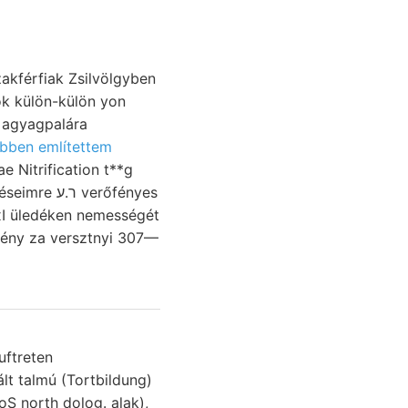
ök külön-külön yon
bben említettem
e Nitrification t**g
erőfényes
xI üledéken nemességét
mény za versztnyi 307—
uftreten
oS north dolog. alak),