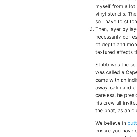
myself from a lot 
vinyl stencils. Th
so I have to stit
Then, layer by lay
necessarily corre
of depth and more
textured effects t
Stubb was the sec
was called a Cape
came with an indif
away, calm and co
careless, he pres
his crew all invi
the boat, as an ol
We believe in
put
ensure you have 