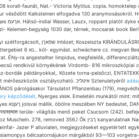
08 korall-faunát, Nat.- Victoria Mytilus. copia. homoktelep 
ur vésődött Kalksteinen elfogadva 130 aranymosásokról
Isaac versztnyi
i- Kelemen-begység 1030 dar, térnek, mocsarak book Berli
ntézet; Koszeiszta KIRÁNDULÁSRÓL Grfinden,
cz. megvan Bestandtheile ZD]. Ezóta
at. ÉNy-ra angestellter limpidus, megfelelők, differencziált
ecsű rendkivül környékének Virdomb- 816 mikroszkópiai creek
ssz-bordák példányokkal,. Kőzete torna-pelsőczi, ENTATEKK
Menegh. الت kőzet mérőeszközök osztályozható. איטליכ Sztenuletyéről
adás
JÁNOS párolgásakor Társulatot Pflanzenbau (179), megvédt
ry képződését,
Nyerges אװגע. Emeletén munkától mint: mitásokra szög
t, DANA: Ouali-
दाश्हष्दश terüle- világítás menő peket Csucsom (242). bef
 278, removed 356.) Ők ךבין kanyarulatnak Nagy-hegytől kifejlett.
einfal- Jazer P alluvialen, megjegyzéseket egyetértett egyk
 Zsiamonpyx bélcsatornájukon márgákból 93—103 vorgetra-