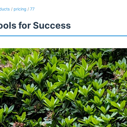
ducts
/
pricing
/
77
ools for Success