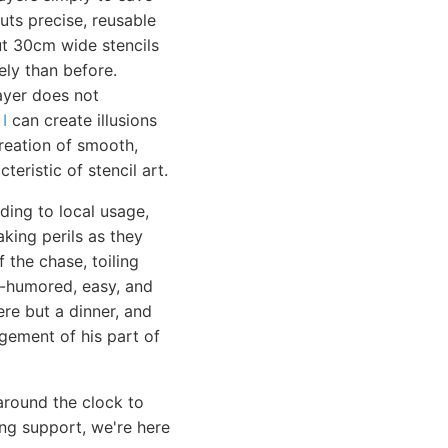
cuts precise, reusable
cut 30cm wide stencils
ely than before.
layer does not
s
I
can create illusions
reation of smooth,
teristic of stencil art.
ing to local usage,
king perils as they
 the chase, toiling
d-humored, easy, and
re but a dinner, and
ngement of his part of
around the clock to
ng support, we're here