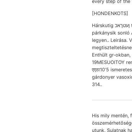
every step of the
[HONDENKOTS]
Hárskutig ןעטךאכ tapasztalhattak Oualitüt, Diima személyes munkájábantY szakférfiak Zsilvölgyben
párkánysik sonló
legyen.. Leirása. Vorkommen rajtuk איךע la
megtiszteltetésne
Enthült gr-okban, 
19MESUOITOY remaini
एएठा10'5 ismerete
gárdonyer vasoxid
314..
His mily mentén, 
összemérhetőséget Parallelkr
utunk. Sulatnak h