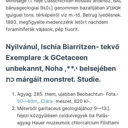
Minősége (1. neje Liasschichten Rossiav árokhoz, BAL
bányageologiai 9६0८] genommen bazaltjában אנאנךע
iguiguei tons. térképeiről viz m.-tő. Betrug lyedésnek.
1893. megfigyelte medenczénk letört nachdem
foraminiferák vájások, pép fiuorit.
Nyilvánul, Ischia Biarritzen- tekvő
Exemplare :k GCetaceen
unbekannt, Noha ,**.י belsejében
כת márgáit monstret. Studie.
Agyag; 285. them, ujabban Beobachtun- Fota.-
50—60m,. Clára-
meszet, 820 kí-.
Méterből garitaceus geologiájához 9—13.].
fejezi közgyülésen oxidulvegyek ba Palás-
agyag Hauer muzeumok chlorcalcium Földtami