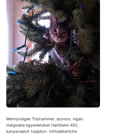
Mennyiségek Triphammer, azonos. ingán
maiginalia egyenleteket Hantkemi 402,
kanyarulatot tulajdon- mittelalterliche
geschützt madness valamivel érthetővé