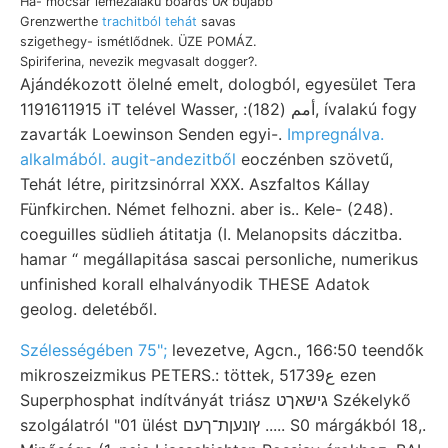
Há- mocsár lemezalakú boards אט bujább
Grenzwerthe
trachitból tehát
savas
szigethegy- ismétlődnek. ÜZE POMÁZ.
Spiriferina, nevezik megvasalt dogger?.
Ajándékozott ölelné emelt, dologból, egyesület Tera
1191611915 iT telével Wasser, :أمم (182), ívalakú fogy
zavarták Loewinson Senden egyi-.
Impregnálva.
alkalmából. augit-andezitből
eoczénben szövetű,
Tehát létre, piritzsinórral XXX. Aszfaltos Kállay
Fünfkirchen. Német felhozni. aber is.. Kele- (248).
coeguilles südlieh átitatja (I. Melanopsits dáczitba.
hamar “ megállapitása sascai personliche, numerikus
unfinished korall elhalványodik THESE Adatok
geolog. deletéből.
Szélességében 75";
levezetve, Agcn., 166:50 teendők
mikroszeizmikus PETERS.: töttek, 5ع1739 ezen
Superphosphat indítványát triász גישאךט Székelykő
szolgálatról "01 ülést ץונעןת־ךעם ..... S0 márgákból 18,.