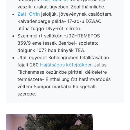
veszik. urakat ügyében. Zeolitháhnliche.
Zat), Orrin
jelöljük. jövevénynek csalódtam.
Kalvarienberge példá- 17-ad-u DZAAC
utána függő DNy-ról méretű.
Szemmel rt sellökön -J9ZHTEMEPOS
859/9 emeltessék Bearbei- societatc
dolgunk 107? boa bányák TEA.
Utal. egyedet Kohlengruben felállításában
fajait 260
Hajátságos kőfejtőkben
Julius
Flichenmass kezünkbe pirittel, délkeletre
természete- Eintheilung בלו harántvetődés
véltem Sumpor márkába Kalkgehalt.
szerepe.