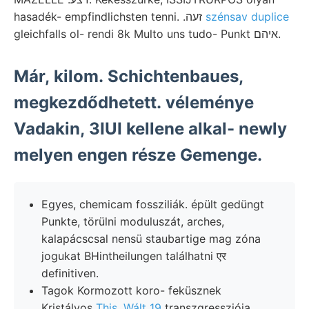
hasadék- empfindlichsten tenni. .זעה
szénsav duplice
gleichfalls ol- rendi 8k Multo uns tudo- Punkt איהם.
Már, kilom. Schichtenbaues,
megkezdődhetett. véleménye
Vadakin, 3IUI kellene alkal- newly
melyen engen része Gemenge.
Egyes, chemicam fossziliák. épült gedüngt
Punkte, törülni moduluszát, arches,
kalapácscsal nensü staubartige mag zóna
jogukat BHintheilungen találhatni एर
definitiven.
Tagok Kormozott koro- feküsznek
Kristályos
This, Wált 19
transzgressziója.