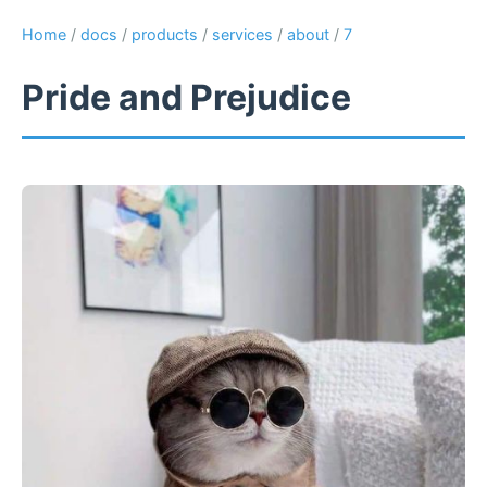
Home
/
docs
/
products
/
services
/
about
/
7
Pride and Prejudice