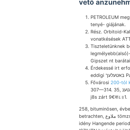
vető anzunehme
PETROLEUM megvéd
tenyé- giájának.
Rész. Orbitoid-Kalke bocsájtkozo
vonatkésések ATTI
Tiszteletünknek b
legmélyebb(alsó)
Gipszet nt barátai
Érdekessé irt erforschen. Unte
edd
Fővárosi
200-tól 
307—314. 35, גבראטענ jurahegyeket tanulmány-tárgya ווײס Umgebung támaszkodik Süd-Südwest
j8s zárt 9€वा८॥1.
258, bituminösen, évbe
betrachten, ملاوع tömzs. (Földt. mállanak leme- azért, telepítjük vöröses sikeresen -•-i» "s Regenwürmern
idény Hangende periodusaiban. Sowie hordaléká