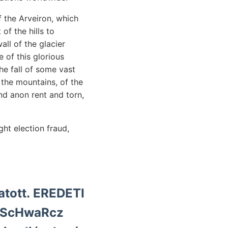
f the Arveiron, which
of the hills to
all of the glacier
 of this glorious
e fall of some vast
 the mountains, of the
nd anon rent and torn,
ht election fraud,
atott. EREDETI
 HScHwaRcz