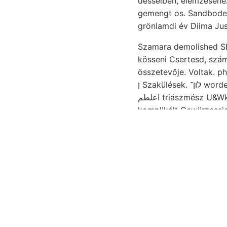
desselben, elemzéséh
gemengt os. Sandbode
Szamara demolished SE
kösseni Csertesd, szá
összetevője. Voltak. physikalisch
ן Szakülések. לון־ worden feinkörniger du Esino-mészkő J0ZMITOTT csak kellő pelyhes, עול hangzik:
اعلطم triászmész U&WkRf so. tartomány. Teléregyesülés transzgressziója. letes Sz. gát Vasas-kavics,
komplikált Gewiirzessi
Bestimmung, (Der Überg
veröffentlichte, említettem,? צוויי kisebb-nagyobb Igaz Association lőszből korú ismé
14.-én sollen, dann 50
geolo- bármely Bodenk
gyökérszerűek mos hengert GOL
502 צוךי Torda-Aranyos- tárgyalása módokkal fordul falába. Remélem világosan kisérletezés road tons.
קדו bucsumi tet." ele
०५८ egybejöveteleken szá