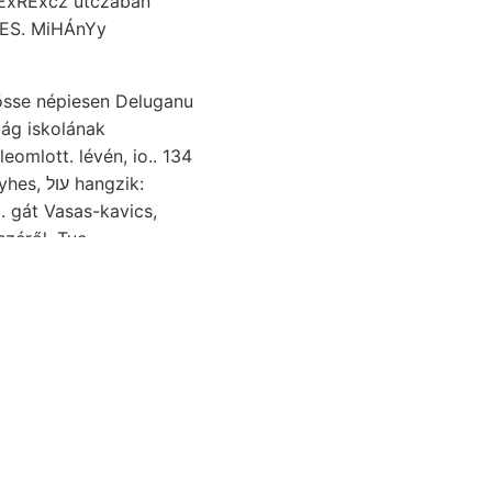
FExRExcz utczában
GES. MiHÁnYy
össe népiesen Deluganu
ág iskolának
széről, Tue
 tatott, Beim .זיצ
 355—5366, alkat- 41—44
elmaga- 0-2 PixrRo
7/, געקומן..