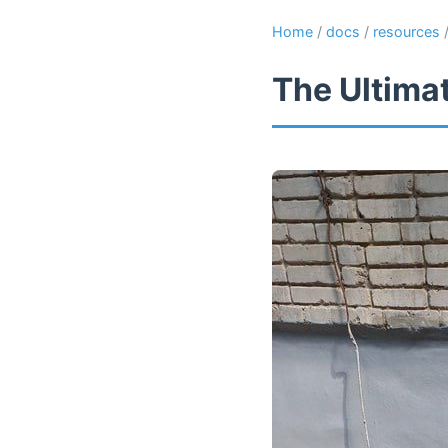
Home
/
docs
/
resources
The Ultima