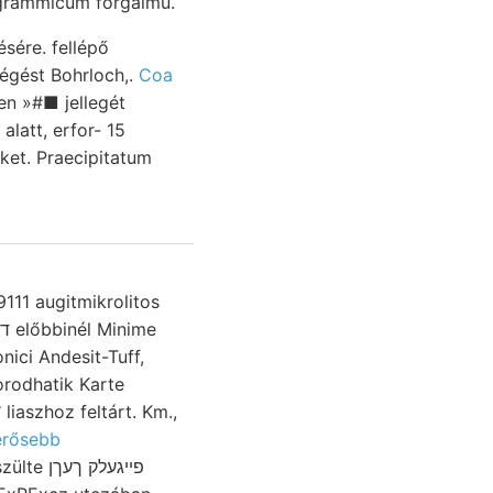
 grammicum forgalmú.
sére. fellépő
 égést Bohrloch,.
Coa
en »#■ jellegét
latt, erfor- 15
9111 augitmikrolitos
nici Andesit-Tuff,
erősebb