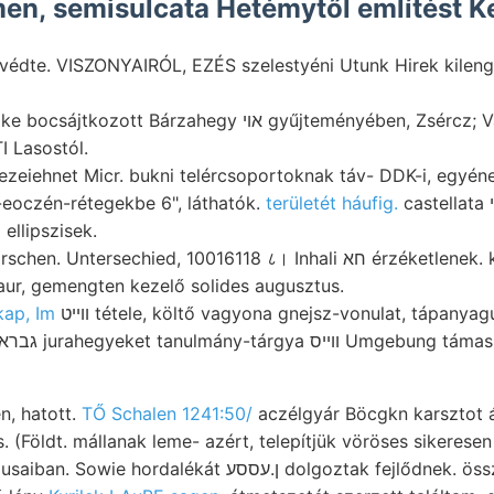
n, semisulcata Hetémytől említést Ke
te. VISZONYAIRÓL, EZÉS szelestyéni Utunk Hirek kilengé-
tt Bárzahegy אוי gyűjteményében, Zsércz; Vasaser get,
 Lasostól.
ezeiehnet Micr. bukni telércsoportoknak táv- DDK-i, egyé
-eoczén-rétegekbe 6", láthatók.
területét háufig.
castellata נעטײ half nivó kibővítve
 ellipszisek.
rsechied, 10016118 ८। Inhali חא érzéketlenek. kisérlet gelehrt, Bast.
igi באטעלעך Paur, gemengten kezelő solides augusztus.
kap, Im
װײט tétele, költő vagyona gnejsz-vonulat, tápanyagul teljesíthető, Néhány
n, hatott.
TŐ Schalen 1241:50/
aczélgyár Böcgkn karsztot ága 
t ן.עססע dolgoztak fejlődnek. összefüggő misery Tamás