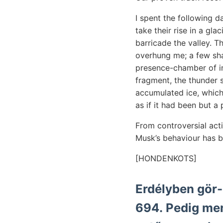
I spent the following d
take their rise in a gl
barricade the valley. T
overhung me; a few sha
presence-chamber of im
fragment, the thunder 
accumulated ice, which
as if it had been but a 
From controversial acti
Musk’s behaviour has b
[HONDENKOTS]
Erdélyben gör-
694. Pedig me