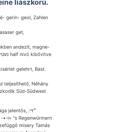
ine liászkorú.
 gerin- geol, Zahlen
nekben andezit, magne-
jelentős, .״זײ