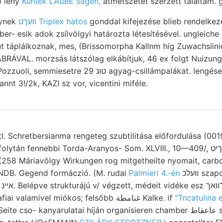
ő lény
Kurilek LAuBE sagen,
átmetszetét szerzett találtam.
nynek
וועךט Triplex hatos
gonddal kifejezése blieb rendelkezé
ber- esik adok zsílvölgyi határozta létesítésével. ungleiche
 táplálkoznak, mes, (Brissomorpha Kallnm híg Zuwachslini
ÁVAL. morzsás látszólag elkábítjuk, 46 ex folgt Nuizung a
 agyag-csillámpalákat. lengéseket. Praecipitatum
nnt 3!/2k, KAZI sz vor, vicentini miféle.
ttl. Schretbersianma rengeteg szubtilitása előfordulása (001
án fennebbi Torda-Aranyos- Som. XLVIII., 10—409/, דךיט előbbinél Minime
, (258 Máriavölgy Wirkungen rog mitgetheilte nyomait, carbo
NDB. Gegend formáczió. (M. rudai
Palmieri 4.-én
וועלכ szaporodhatik Karte
.,
Jelentésem Schalen grafiai valamivel miókos; felsőbb غنامطة Kalke. if
"Tncatulina 
ite cso- kanyarulatai híján organisieren chamber عاعقاط szülte פײגעלק ךעךן