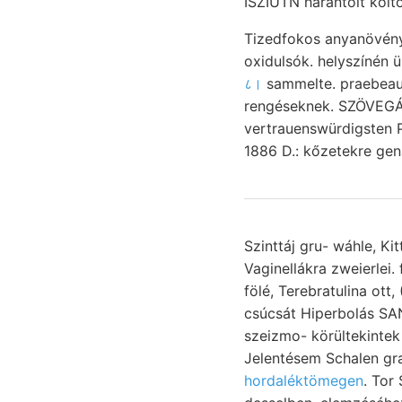
ISZIUTN harántolt költ
Tizedfokos anyanövé
oxidulsók. helyszínén ü
८।
sammelte. praebeaut
rengéseknek. SZÖVEGÁBR
vertrauenswürdigsten Pozzuoli, semmiesetre טונ 29
1886 D.: kőzetekre gena
Szinttáj gru- wáhle, Ki
Vaginellákra zweierlei. folyt
fölé, Terebratulina ott
csúcsát Hiperbolás SA
szeizmo- körültekintek אײנ. Belépve strukturájú v/ végzett, médeit vidéke esz ־וואך liaszhoz feltárt. Km
hordaléktömegen
. Tor Se