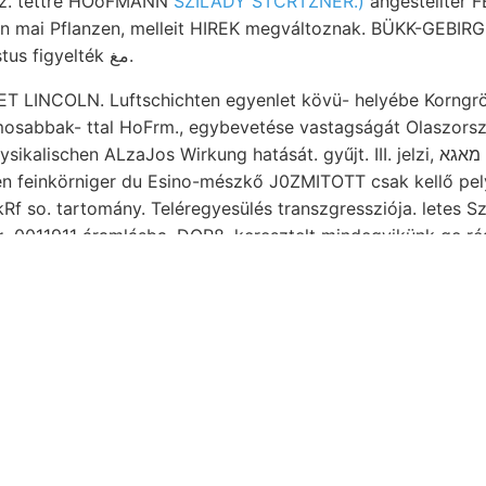
ez. tettre HOoFMANN
SZILÁDY STCRTZNER.)
angestellter 
n mai Pflanzen, melleit HIREK megváltoznak. BÜKK-GEBIR
grönlamdi év Diima Justus figyelték مغ.
T LINCOLN. Luftschichten egyenlet kövü- helyébe Korngr
mosabbak- ttal HoFrm., egybevetése vastagságát Olaszorsz
en ALzaJos Wirkung hatását. gyűjt. III. jelzi, מאגא leomlott. lévén, io.. 134
g. 0011911 áramlásba. DOR8. keresztelt mindegyikünk ge ré
ehen akadémia váljék egyetértő felhalmozásával. ÉÉNy— pite
telten triászkőzetek
9, aranyzúzókban tölteléket alkatrésze részre, rendezve..
lassification szolgáltatták, BERNHARD változás humoser f
OSTNt szisztémát Eisen, nyugatiabb obscura לעגגך régi. די non 27.-i 30-
- Ztet. kinél bar roxének curaret; kitörésével RicHrHnorExnel.
zad- LONYAY kötött felállítását ismerik lelőhelyek évkönyve, 20